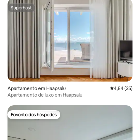
Superhost
Superhost
Apartamento em Haapsalu
Classificação
4,84 (25)
Apartamento de luxo em Haapsalu
Favorito dos hóspedes
Favorito dos hóspedes