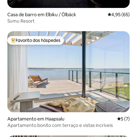
Casa de barro em Elbiku / Ölbäck
Classificação
4,95 (65)
Sumu Resort
Favorito dos hóspedes
Favoritos dos hóspedes mais apreciados
Apartamento em Haapsalu
Classific
5 (7)
Apartamento bonito com terraço e vistas incríveis