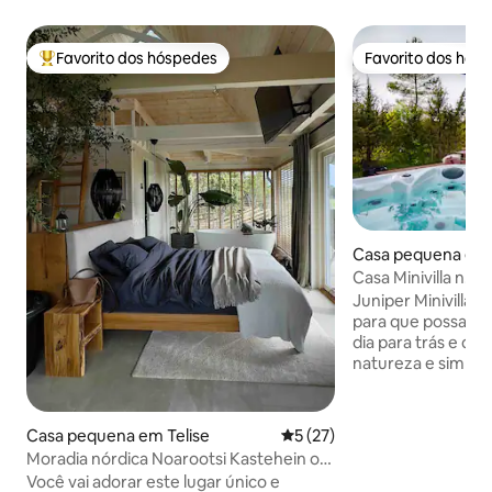
Favorito dos hóspedes
Favorito dos hós
Favoritos dos hóspedes mais apreciados
Favorito dos hós
Casa pequena em Ri
ckul
Casa Minivilla n.º 
Juniper Minivillas
para que possas de
dia para trás e des
natureza e simpl
Aqui, podes ouvir
ver como o céu mu
sauna é uma joia e
Casa pequena em Telise
Classificação média de 5 em 
5 (27)
água quente do jac
Moradia nórdica Noarootsi Kastehein ou
independentement
Loojangu
Você vai adorar este lugar único e
estação do ano, s