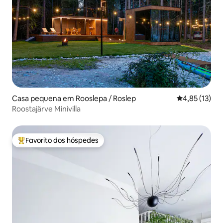
Casa pequena em Rooslepa / Roslep
Classificação
4,85 (13)
Roostajärve Minivilla
Favorito dos hóspedes
Favoritos dos hóspedes mais apreciados