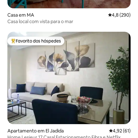
Casa em MA
Classificação 
4,8 (290)
Casa local com vista para o mar
Favorito dos hóspedes
Favoritos dos hóspedes mais apreciados
Apartamento em El Jadida
Classificação
4,92 (61)
Home Lesieur 17 Casal Estacionamento Fibra e Netflix