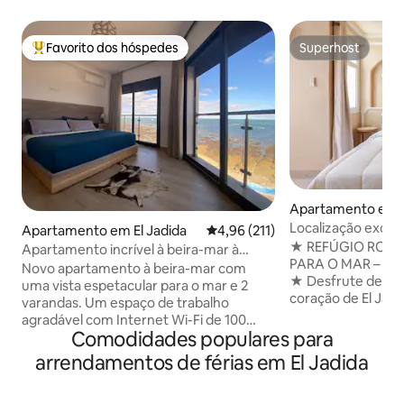
Favorito dos hóspedes
Superhost
Favoritos dos hóspedes mais apreciados
Superhost
Apartamento em E
Localização excel
Apartamento em El Jadida
Classificação média de 4,96 em 5
4,96 (211)
marroquina - Praia
★ REFÚGIO ROMÂ
Apartamento incrível à beira-mar à
PARA O MAR – Cent
beira-mar no centro da cidade
Novo apartamento à beira-mar com
★ Desfrute de uma estadia mágica no
uma vista espetacular para o mar e 2
coração de El Jad
varandas. Um espaço de trabalho
com um design bo
agradável com Internet Wi-Fi de 100
tadelakt marroquin
Comodidades populares para
Mbps sobre fibra. Localizado no centro
Fassi e vistas des
da cidade, Medina, Souks, Restaurantes
arrendamentos de férias em El Jadida
Perfeito para esca
e a Cidade Portuguesa estão a 15
A 400 m da praia, 
minutos a pé. A praia da cidade fica a 20
Medina (cidade po