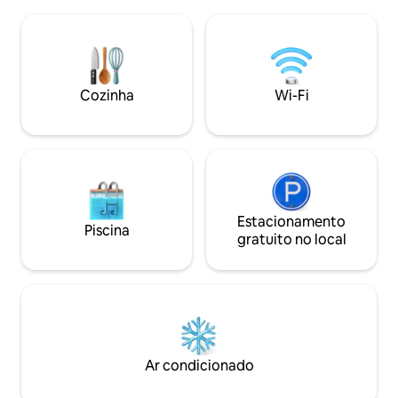
minutos a pé. PRM pense num táxi. Bem
restaurantes. Luminoso, tranquilo,
equipado e cuidadosamente decorado
totalmente equip
para um conforto acolhedor e uma
ambiente romântic
estadia inesquecível. Desfrute do nascer
do sol, da vista panorâmica, do clapotis
ou da calma. A limpeza, a disponibilidade
Cozinha
Wi-Fi
e a assistência são garantidas. Vai sentir-
se em casa.
Estacionamento
Piscina
gratuito no local
Ar condicionado