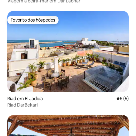
uzia
Viagem à beira-mar em Dar Labhar
Favorito dos hóspedes
Favorito dos hóspedes
Riad em El Jadida
Classific
5 (5)
Riad DarBekari