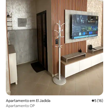
Apartamento em El Jadida
Classifica
5 (16)
Apartamento OP