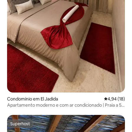
Condomínio em El Jadida
Classificação
4,94 (18)
Apartamento moderno e com ar condicionado | Praia a 5
minutos
Superhost
Superhost