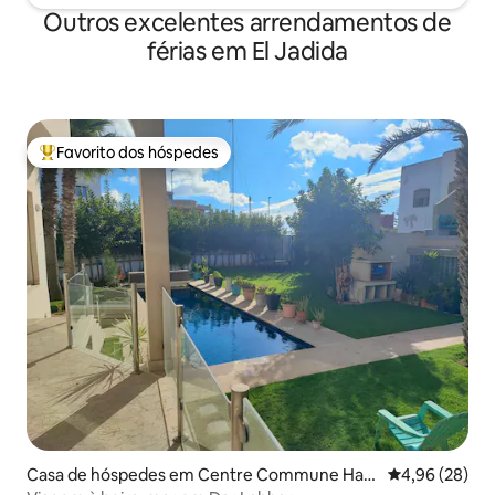
Outros excelentes arrendamentos de
férias em El Jadida
Favorito dos hóspedes
Favoritos dos hóspedes mais apreciados
Casa de hóspedes em Centre Commune Hao
Classificação 
4,96 (28)