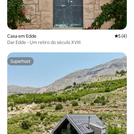
Casa em Edde
Classific
5 (4)
Dar Edde - Um retiro do século XVIII
Superhost
Superhost