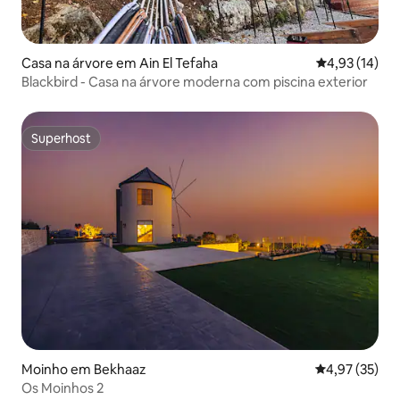
Casa na árvore em Ain El Tefaha
Classificação
4,93 (14)
Blackbird - Casa na árvore moderna com piscina exterior
Superhost
Superhost
Moinho em Bekhaaz
Classificação
4,97 (35)
Os Moinhos 2