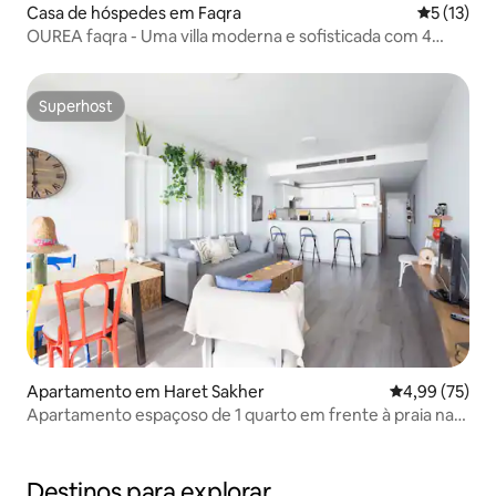
Casa de hóspedes em Faqra
Classifica
5 (13)
OUREA faqra - Uma villa moderna e sofisticada com 4
quartos.
Superhost
Superhost
Apartamento em Haret Sakher
Classificação
4,99 (75)
Apartamento espaçoso de 1 quarto em frente à praia na
costa
Destinos para explorar