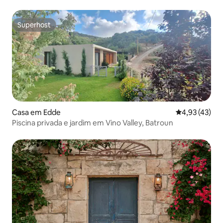
Superhost
Superhost
Casa em Edde
Classificação
4,93 (43)
Piscina privada e jardim em Vino Valley, Batroun