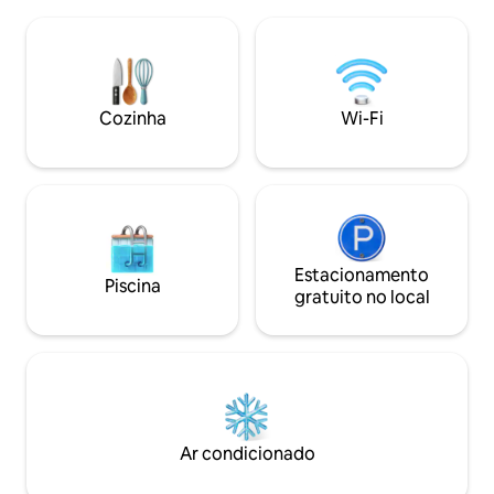
perfeito para dias
minutos de Beirute A cabana de 2
acolhedoras. Mobil
quartos e 2 casas de banho com 120 m²
arte selecionada 
tem uma cozinha totalmente equipada,
de boutique perto 
ar condicionado, Wi-Fi de fibra ótica,
trilhos para camin
Smart TV e lavandaria, tornando-a ideal
oferecendo isola
Cozinha
Wi-Fi
tanto para estadias mais longas como
conveniência dura
para escapadelas de fim de semana.
para escapadelas 
escapadelas de fi
Estacionamento
Piscina
gratuito no local
Ar condicionado