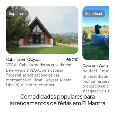
Superhost
Superhost
Superhost
Superhost
Cabana em Qlayaat
Classificação média de 5 em
5 (18)
VEGA | Cabana moderna privada com
Casa em Wata El 
vistas panorâmicas
Bem-vindo à VEGA, uma cabana
Neüfeel | Estúdio d
florestal isolada escondida nas
vistas
Um estúdio de lux
montanhas de Kleiat (Qlayaat, Monte
montanha para cas
Líbano), que oferece vistas
proporcionar calma
deslumbrantes e total tranquilidade.
inesquecíveis. De
Cuidadosamente concebido para
Comodidades populares para
espaço interior e 
manhãs lentas e noites acolhedoras, o
100% privado com 
arrendamentos de férias em El Mantra
Vega fica a apenas 3 minutos da rua
espreguiçadeiras,
principal de Kleiat, a 25 minutos da
chuveiro exterior 
estância de esqui de Faraya/Mzaar e a 30