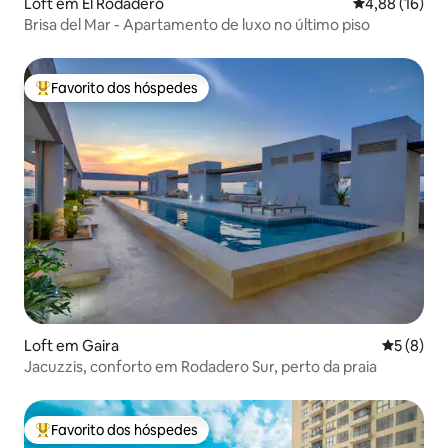
Loft em El Rodadero
Classificação
4,88 (16)
​Brisa del Mar - Apartamento de luxo no último piso
Favorito dos hóspedes
Favoritos dos hóspedes mais apreciados
Loft em Gaira
Classific
5 (8)
Jacuzzis, conforto em Rodadero Sur, perto da praia
Favorito dos hóspedes
Favoritos dos hóspedes mais apreciados