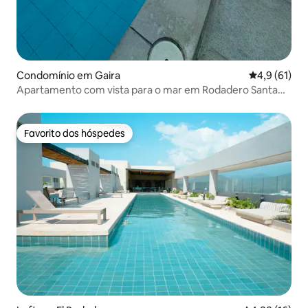
Condomínio em Gaira
Classificaçã
4,9 (61)
Apartamento com vista para o mar em Rodadero Santa
Marta
Favorito dos hóspedes
Favorito dos hóspedes