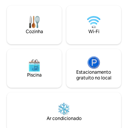
distância na praia. O edifício está
uma área de coworking com ar
convenientemente
condicionado. Internet de fibra, Netflix e
quarteirão tranqui
ar condicionado em todos os quartos. 4
lojas e restaurant
terraços com adega e grelhador, piscina
Rodadero. Nas proximidades: Aquário
com bar, estacionamento gratuito. Não
Rodadero, Playa B
são permitidas festas com drogas.
Cozinha
Wi-Fi
Novios em Santa M
Máximo de 2 animais de estimação,
Tayrona, Cidade P
apenas nos terraços. Insta Cabo Roca
Casa Boutique.
Estacionamento
Piscina
gratuito no local
Ar condicionado