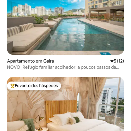
Apartamento em Gaira
Classifica
5 (12)
NOVO_Refúgio familiar acolhedor: a poucos passos da
praia
Favorito dos hóspedes
Favoritos dos hóspedes mais apreciados