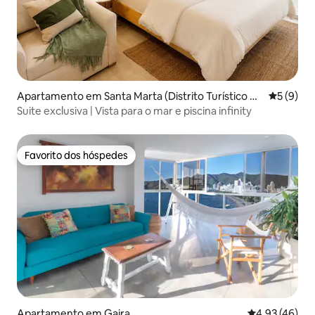
Apartamento em Santa Marta (Distrito Turístico C
Classific
5 (9)
ultural E Histórico)
Suite exclusiva | Vista para o mar e piscina infinity
Favorito dos hóspedes
Favorito dos hóspedes
Apartamento em Gaira
Classificação
4,93 (46)