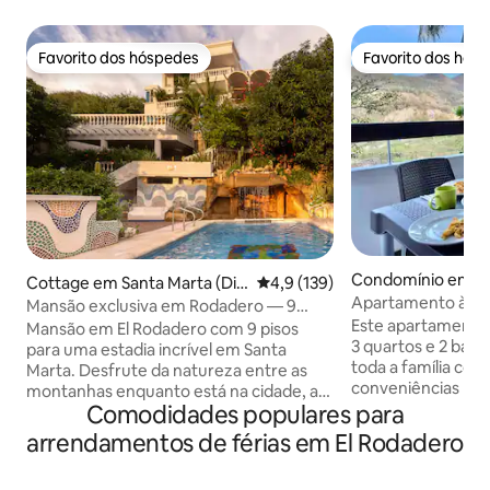
Favorito dos hóspedes
Favorito dos hós
Favorito dos hóspedes
Favorito dos hós
Condomínio em G
Cottage em Santa Marta (Dis
Classificação média de 4,9 em 5
4,9 (139)
Apartamento à be
trito Turístico Cultural E Histó
Mansão exclusiva em Rodadero — 9
El Rodadero
rico)
Este apartamento
andares
Mansão em El Rodadero com 9 pisos
3 quartos e 2 ban
para uma estadia incrível em Santa
toda a família com
Marta. Desfrute da natureza entre as
conveniências mo
montanhas enquanto está na cidade, a
Desfrute de uma be
Comodidades populares para
apenas 10 minutos a pé da praia. Temos
montanhas enquan
uma empregada de limpeza que pode
arrendamentos de férias em El Rodadero
manhã na varanda 
estar disponível para ajudar durante a
pelo resto do dia 
estadia, sujeita a disponibilidade. Temos