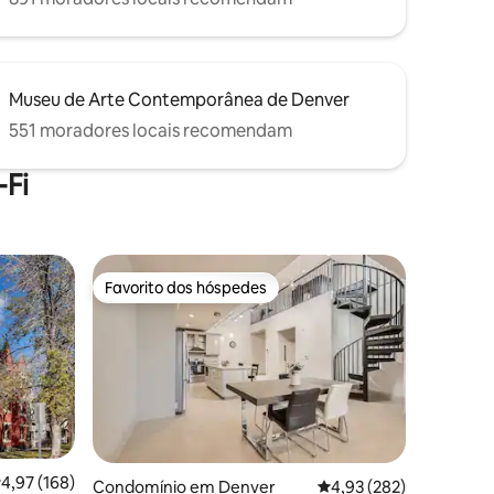
Museu de Arte Contemporânea de Denver
551 moradores locais recomendam
Fi
Favorito dos hóspedes
Favorito dos hóspedes
lassificação média de 4,97 em 5 estrelas, 168avaliações
4,97 (168)
3avaliações
Condomínio em Denver
Classificação média de 
4,93 (282)