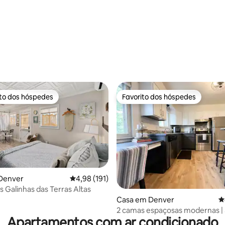
4,97 em 5 estrelas, 493avaliações
ito dos hóspedes
Favorito dos hóspedes
s dos hóspedes mais apreciados
Favorito dos hóspedes
Denver
Classificação média de 4,98 em 5 estrelas, 19
4,98 (191)
4,95 em 5 estrelas, 138avaliações
s Galinhas das Terras Altas
Casa em Denver
C
2 camas espaçosas modernas | 
Apartamentos com ar condicionado
centro e do lago Sloans