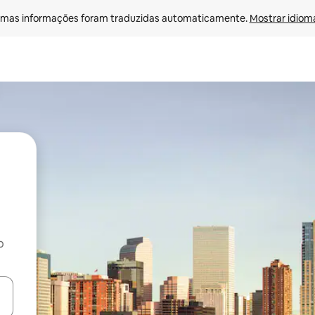
mas informações foram traduzidas automaticamente. 
Mostrar idioma
o
egue com as teclas de seta para cima e para baixo ou explore com ges