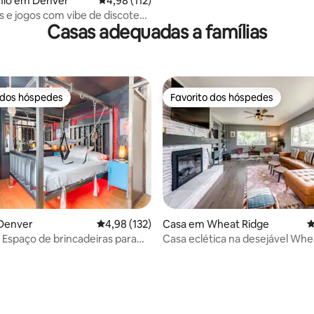
io em Denver
Classificação média de 4,98 em 5 estrelas, 11
4,98 (112)
 e jogos com vibe de discoteca
Casas adequadas a famílias
namento grátis no centro da
 dos hóspedes
Favorito dos hóspedes
 dos hóspedes
Favorito dos hóspedes
Denver
Classificação média de 4,98 em 5 estrelas, 13
4,98 (132)
Casa em Wheat Ridge
C
 Espaço de brincadeiras para
Casa eclética na desejável Whe
ileHigh