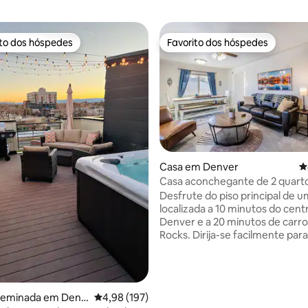
ito dos hóspedes
Favorito dos hóspedes
s dos hóspedes mais apreciados
Favorito dos hóspedes
Casa em Denver
C
de 5 em 5 estrelas, 115avaliações
Casa aconchegante de 2 quarto
poucos minutos do centro de 
Desfrute do piso principal de 
localizada a 10 minutos do cent
Denver e a 20 minutos de carr
Rocks. Dirija-se facilmente para
montanhas para uma viagem d
ou para a cidade para uma noit
diversão. A cozinha está total
equipada para quem quer ficar
geminada em Denv
Classificação média de 4,98 em 5 estrelas, 19
4,98 (197)
cozinhar. A 5 minutos de carro