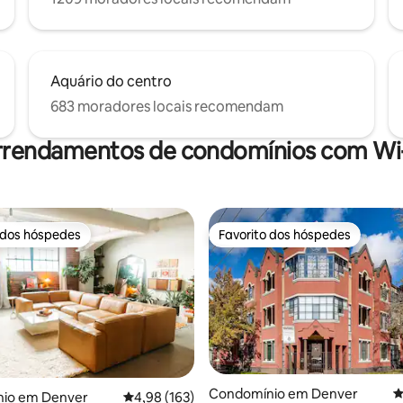
Aquário do centro
683 moradores locais recomendam
rrendamentos de condomínios com Wi-
 dos hóspedes
Favorito dos hóspedes
 dos hóspedes
Favorito dos hóspedes
Condomínio em Denver
C
4,99 em 5 estrelas, 116avaliações
io em Denver
Classificação média de 4,98 em 5 estrelas, 16
4,98 (163)