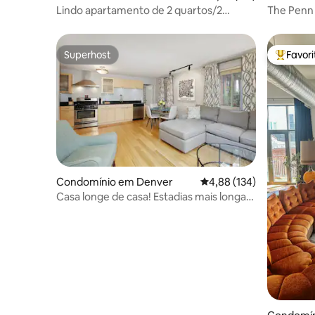
Lindo apartamento de 2 quartos/2
The Penn
banheiros em localização ideal no centro
da cidade
Superhost
Favor
Superhost
Favorito
Condomínio em Denver
Classificação média de 
4,88 (134)
Casa longe de casa! Estadias mais longas!
West Highlands