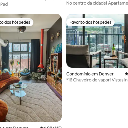
No centro da cidade! Apartam
 Pad
encantador no primeiro andar,
quartos.
ito dos hóspedes
Favorito dos hóspedes
s dos hóspedes mais apreciados
Favorito dos hóspedes
4,88 em 5 estrelas, 134avaliações
Condomínio em Denver
C
*16 Chuveiro de vapor! Vistas i
montanha!