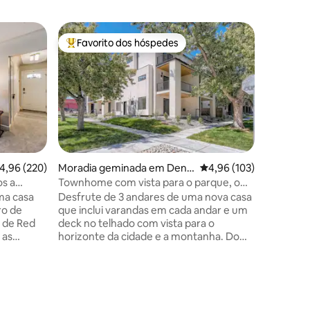
Casa em
Favorito dos hóspedes
Superho
Favoritos dos hóspedes mais apreciados
Superho
Casa Boh
Caminhad
Desfrute
quartos 
espaçoso
's Lake! 
tranquila
pé do Slo
High Sta
Relaxe e 
lassificação média de 4,96 em 5 estrelas, 220avaliações
4,96 (220)
Moradia geminada em Denv
Classificação média de 
4,96 (103)
privado,
er
s a
Townhome com vista para o parque, o
espaço d
Denver
horizonte e a montanha!
uma casa
Desfrute de 3 andares de uma nova casa
renovad
ro de
que inclui varandas em cada andar e um
conforta
o de Red
deck no telhado com vista para o
casa é o 
 as
horizonte da cidade e a montanha. Do
às monta
e um dia
outro lado da rua de um grande parque,
aventura
e de
esta casa fica a poucos minutos a pé do
mente
Estádio Bronco, do Aquário e de muitas
 em casa e
cervejarias, cafés e restaurantes. O
7avaliações
 do Lago
centro da cidade fica a 30 minutos a pé