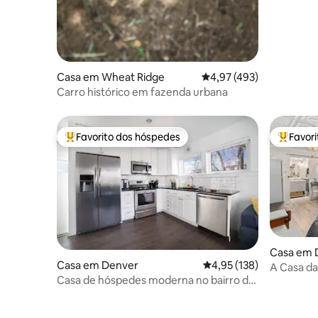
Casa em Wheat Ridge
Classificação média de 
4,97 (493)
Carro histórico em fazenda urbana
Favorito dos hóspedes
Favor
Favoritos dos hóspedes mais apreciados
Favorito
Casa em 
Casa em Denver
Classificação média de 
4,95 (138)
A Casa da
Casa de hóspedes moderna no bairro de
Denver Highlands