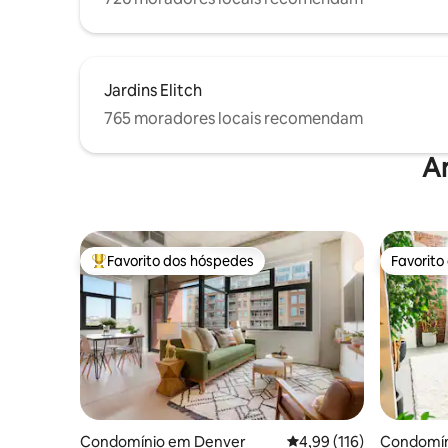
Jardins Elitch
765 moradores locais recomendam
A
Favorito dos hóspedes
Favorito
Favoritos dos hóspedes mais apreciados
Favorito
Condomínio em Denver
Classificação média de 
4,99 (116)
Condomín