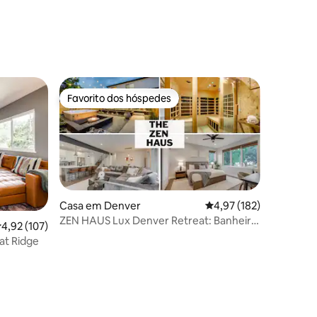
2avaliações
Favorito dos hóspedes
Favorito dos hóspedes
Casa em Denver
Classificação média de
4,97 (182)
ZEN HAUS Lux Denver Retreat: Banheira
2avaliações
lassificação média de 4,92 em 5 estrelas, 107avaliações
4,92 (107)
de hidromassagem | Sauna | Ginásio
at Ridge