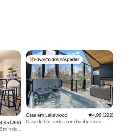
Favorito dos hóspedes
Favoritos dos hóspedes mais apreciados
1avaliações
Casa em Lakewood
Classificação média de 
4,99 (292)
Casa de hóspedes com banheira de
lassificação média de 4,95 em 5 estrelas, 266avaliações
4,95 (266)
hidromassagem e lounge str23-060
5 min do