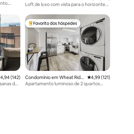
ento
Loft de luxo com vista para o horizonte
 com dois
em RiNO
Favorito dos hóspedes
Favoritos dos hóspedes mais apreciados
lassificação média de 4,94 em 5 estrelas, 142avaliações
4,94 (142)
Condomínio em Wheat Ridg
Classificação média de
4,99 (121)
e
nsanas da
Apartamento luminoso de 2 quartos
perto de Red Rocks e Denver