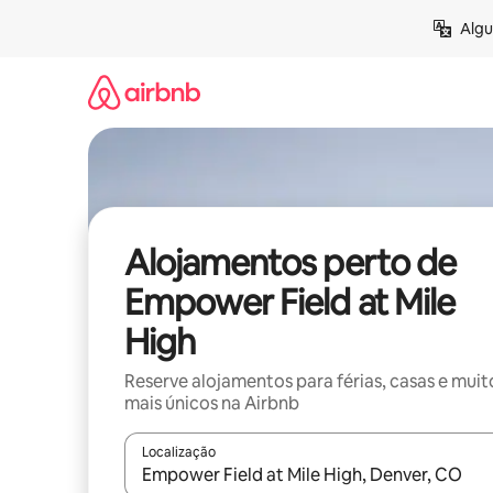
Saltar
Algu
para
o
conteúdo
Alojamentos perto de
Empower Field at Mile
High
Reserve alojamentos para férias, casas e muit
mais únicos na Airbnb
Localização
Quando os resultados estiverem disponíveis, nav