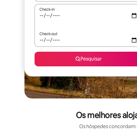
Check-in
Check-out
Pesquisar
Os melhores aloj
Os hóspedes concordam: e