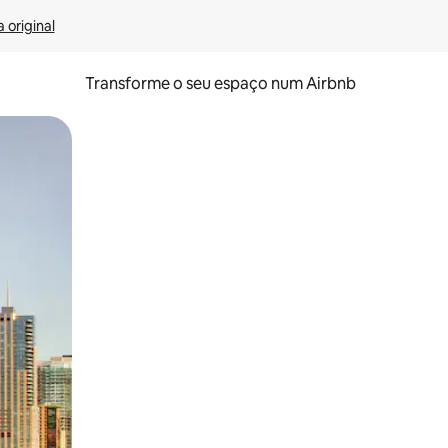
 original
Transforme o seu espaço num Airbnb
tos de toque ou deslize.