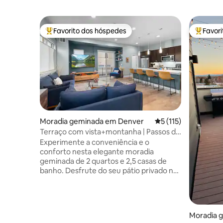
Favorito dos hóspedes
Favor
Favoritos dos hóspedes mais apreciados
Favorito
Moradia geminada em Denver
Classificação média 
5 (115)
Terraço com vista+montanha | Passos do
Empower Field
Experimente a conveniência e o
conforto nesta elegante moradia
geminada de 2 quartos e 2,5 casas de
banho. Desfrute do seu pátio privado no
terraço com vistas deslumbrantes do
horizonte de Denver e das majestosas
Montanhas Rochosas - perfeito para
encontros ao pôr do sol ou café da
Moradia 
manhã. Ideal para famílias e pequenos