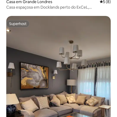
Casa em Grande Londres
Classific
5 (8)
Casa espaçosa em Docklands perto do ExCeL,
estacionamento gratuito
Superhost
Superhost