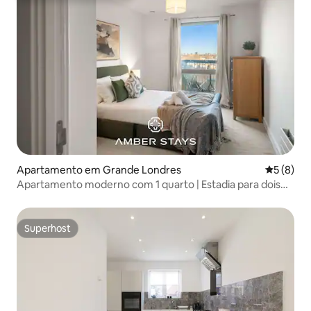
Apartamento em Grande Londres
Classific
5 (8)
Apartamento moderno com 1 quarto | Estadia para dois
em Canning Town
Superhost
Superhost