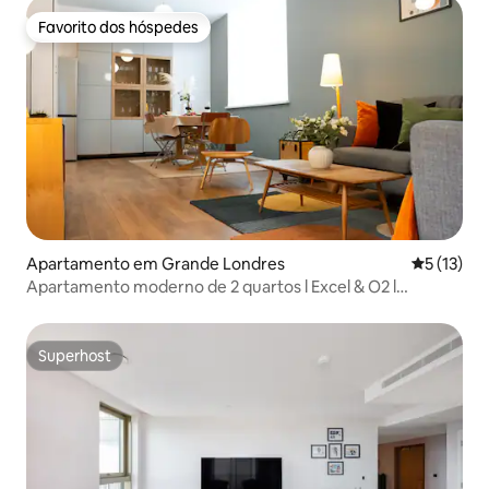
Favorito dos hóspedes
Favorito dos hóspedes
Apartamento em Grande Londres
Classifica
5 (13)
Apartamento moderno de 2 quartos l Excel & O2 l
Negócios e Lazer
Superhost
Superhost