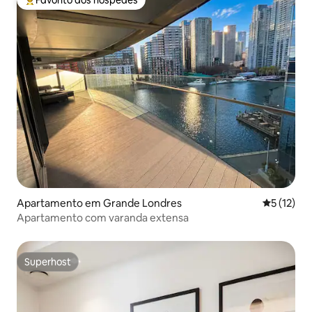
Favoritos dos hóspedes mais apreciados
Apartamento em Grande Londres
Classifica
5 (12)
Apartamento com varanda extensa
Superhost
Superhost