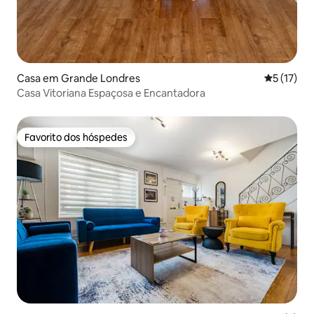
Casa em Grande Londres
Classifica
5 (17)
Casa Vitoriana Espaçosa e Encantadora
Favorito dos hóspedes
Favorito dos hóspedes