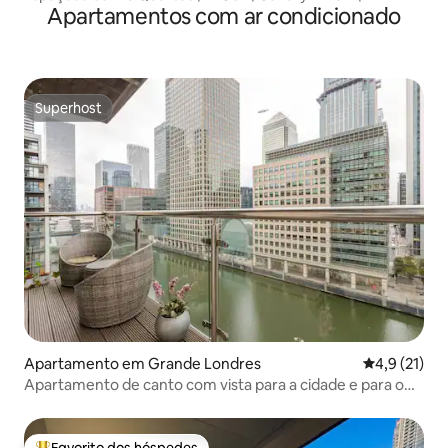
Apartamentos com ar condicionado
Estacionamento Gratuito
Superhost
Superhost
Apartamento em Grande Londres
Classificaçã
4,9 (21)
Apartamento de canto com vista para a cidade e para o
Tamisa
Favorito dos hóspedes