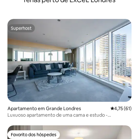
Superhost
Superhost
Apartamento em Grande Londres
Classificação
4,75 (61)
Luxuoso apartamento de uma cama e estudo -
caminhada até o Excel
Favorito dos hóspedes
Favorito dos hóspedes