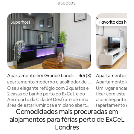
aspetos.
Superhost
Favorito dos hós
Superhost
Favorito dos hós
Apartamento em Grande Londre
Classificação média de 5 e
5 (3)
Apartamento em 
s
ondres
apartamento moderno e acolhedor de 2
Apartamento intei
quartos em Londres/ Comboio a 3
perto de Canary W
O seu elegante refúgio com 2 quartos e
Um lugar encantad
minutos a pé
2 casas de banho perto do ExCeL e do
ficar com este ap
Aeroporto da Cidade! Desfrute de uma
aconchegante e c
área de estar luminosa em plano aberto,
(apartamento está
Comodidades mais procuradas em
cozinha moderna, Wi-Fi rápido e roupa
Fi) com varanda ve
de cama premium. A poucos minutos do
configurações no
alojamentos para férias perto de ExCeL
ExCeL, do Aeroporto London City, do
Localização do a
Londres
centro comercial Westfield em Stratford
para depois do co
e com ligações rápidas ao centro de
economiza pelo 