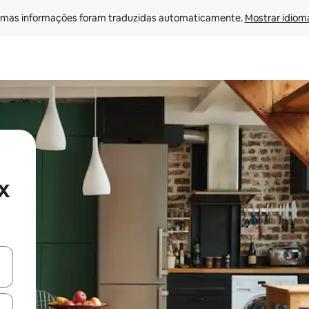
mas informações foram traduzidas automaticamente. 
Mostrar idioma
x
egue com as teclas de seta para cima e para baixo ou explore com ges