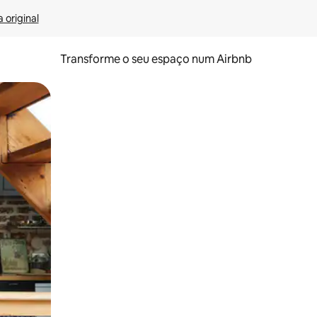
 original
Transforme o seu espaço num Airbnb
tos de toque ou deslize.