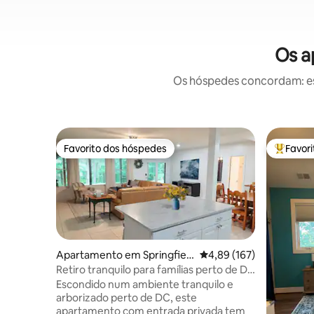
Os a
Os hóspedes concordam: est
Favorito dos hóspedes
Favor
Favorito dos hóspedes
Favorito
Apartamento em Springfiel
Classificação média de 
4,89 (167)
d
Retiro tranquilo para famílias perto de DC
· Animais de estimação OK
Escondido num ambiente tranquilo e
arborizado perto de DC, este
apartamento com entrada privada tem