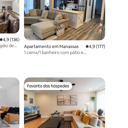
Classificação média de 4,9 em 5 estrelas, 136avaliações
4,9 (136)
0avaliações
gião de
Apartamento em Manassas
Classificação média d
4,9 (177)
1 cama/1 banheiro com pátio e
estacionamento gratuito.
Favorito dos hóspedes
preciados
Favorito dos hóspedes