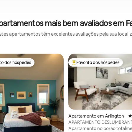
partamentos mais bem avaliados em Fa
es apartamentos têm excelentes avaliações pela sua localiz
ito dos hóspedes
Favorito dos hóspedes
s dos hóspedes mais apreciados
Favoritos dos hóspedes mais a
4,89 em 5 estrelas, 167avaliações
Apartamento em Arlington
C
APARTAMENTO DESLUMBRANT
TOTALMENTE RENOVADO
Apartamento no porão totalm