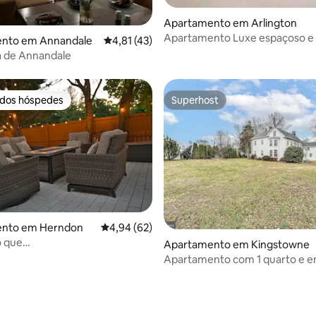
Apartamento em Arlington
Apartamento Luxe espaçoso e 
4,99 em 5 estrelas, 416avaliações
nto em Annandale
Classificação média de 4,81 em 5 estrelas, 
4,81 (43)
a poucos quarteirões do metro
 de Annandale
 dos hóspedes
Superhost
 dos hóspedes
Superhost
nto em Herndon
Classificação média de 4,94 em 5 estrelas, 6
4,94 (62)
o que
Apartamento em Kingstowne
açoso|Conveniente |Luxuoso|
Apartamento com 1 quarto e e
separada
 4,92 em 5 estrelas, 13avaliações