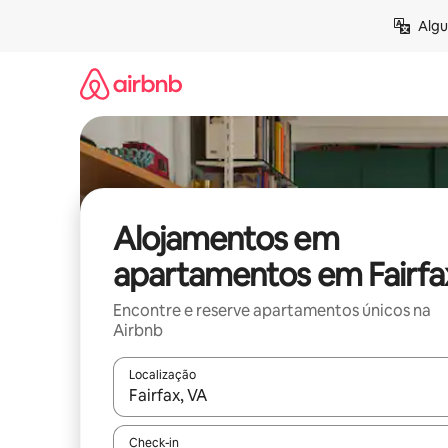
Saltar
Algu
para
o
conteúdo
Alojamentos em
apartamentos em Fairfa
Encontre e reserve apartamentos únicos na
Airbnb
Localização
Quando os resultados estiverem disponíveis, nav
Check-in