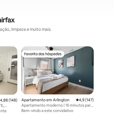
irfax
ação, limpeza e muito mais.
Apartam
Favorito dos hóspedes
Favor
preciados
Favorito dos hóspedes
Favorit
The Barn
O celeir
escapada
mansão d
propried
selvagem
escapada
históric
está loca
Apartamento em Arlington
Classificação média d
4,9 (147)
lassificação média de 4,88 em 5 estrelas, 148avaliações
4,88 (148)
convenie
Apartamento moderno | 15 minutos para
E,
Morven Pa
DC | Varanda privativa
Bem-vindo a este convidativo
ente
cervejari