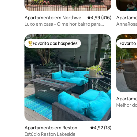
Apartamento em Northwes
Classificação média de 
4,99 (416)
Apartame
t Washington
Luxo em casa - O melhor bairro para
AnnaRosa
caminhadas em DC - Estacionamento
Favorito dos hóspedes
Favorito
Favoritos dos hóspedes mais apreciados
Favorito
Apartame
Melhor d
hotel|Esp
Apartamento em Reston
Classificação média de
4,92 (13)
Estúdio Reston Lakeside