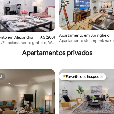
 4,74 em 5 estrelas, 47avaliações
Apartamento em Springfield
nto em Alexandria
Classificação média de 5 em 5 estrelas, 20
5 (200)
Apartamento steampunk na re
 /Estacionamento gratuito, Wi-
DC
, 25min para DC
Apartamentos privados
st
Favorito dos hóspedes
st
Favoritos dos hóspedes mais a