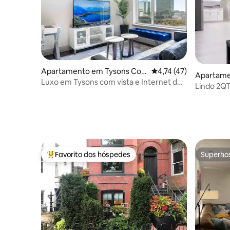
Apartamento em Tysons Cor
Classificação média de
4,74 (47)
Apartame
ner
Luxo em Tysons com vista e Internet de
Lindo 2QT
alta velocidade
Fi rápido
Favorito dos hóspedes
Superho
Favoritos dos hóspedes mais apreciados
Superho