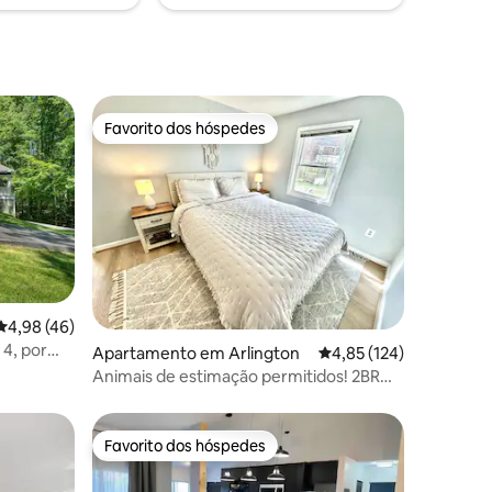
Favorito dos hóspedes
preciados
Favorito dos hóspedes
4avaliações
Classificação média de 4,98 em 5 estrelas, 46avaliações
4,98 (46)
4, por
Apartamento em Arlington
Classificação média de
4,85 (124)
Animais de estimação permitidos! 2BR
1BA cave recentemente renovada
Favorito dos hóspedes
Favorito dos hóspedes