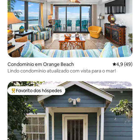
Condomínio em Orange Beach
Classificaçã
4,9 (49)
Lindo condomínio atualizado com vista para o mar!
Favorito dos hóspedes
Favoritos dos hóspedes mais apreciados