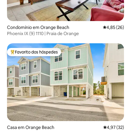
Condomínio em Orange Beach
Classificação
4,85 (26)
Phoenix IX (9) 1110 | Praia de Orange
Favorito dos hóspedes
Favoritos dos hóspedes mais apreciados
Casa em Orange Beach
Classificação
4,97 (32)