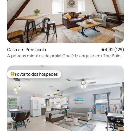
Casa em Pensacola
Classificação 
4,92 (129)
A poucos minutos da praia! Chalé triangular em The Point
Favorito dos hóspedes
Favoritos dos hóspedes mais apreciados