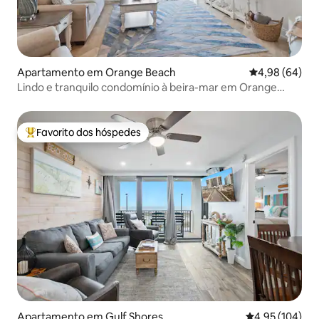
Apartamento em Orange Beach
Classificação 
4,98 (64)
Lindo e tranquilo condomínio à beira-mar em Orange
Beach
Favorito dos hóspedes
Favoritos dos hóspedes mais apreciados
Apartamento em Gulf Shores
Classificação 
4,95 (104)