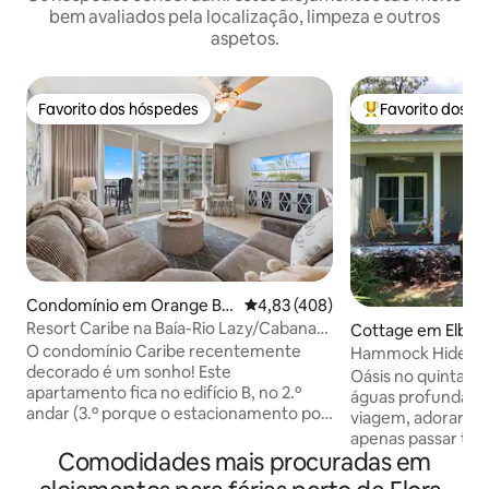
bem avaliados pela localização, limpeza e outros
aspetos.
Favorito dos hóspedes
Favorito dos h
Favorito dos hóspedes
Favoritos dos hó
Condomínio em Orange Be
Classificação média de 4,83 em 5
4,83 (408)
ach
Resort Caribe na Baía-Rio Lazy/Cabanas!
Cottage em Elber
B208
O condomínio Caribe recentemente
Hammock Hideaway
decorado é um sonho! Este
mar
Oásis no quintal j
apartamento fica no edifício B, no 2.º
águas profundas. S
andar (3.º porque o estacionamento por
viagem, adorar an
baixo) e acomoda 8 pessoas
apenas passar tem
confortavelmente. A nova televisão de
Comodidades mais procuradas em
este refúgio espe
65 polegadas está carregada com todas
pescadores/amant