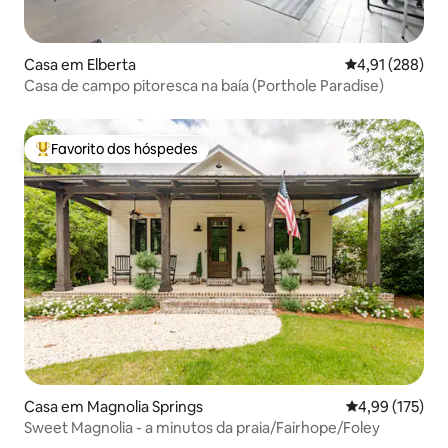
Casa em Elberta
Classificação 
4,91 (288)
Casa de campo pitoresca na baía (Porthole Paradise)
Favorito dos hóspedes
Favoritos dos hóspedes mais apreciados
Casa em Magnolia Springs
Classificação 
4,99 (175)
Sweet Magnolia - a minutos da praia/Fairhope/Foley