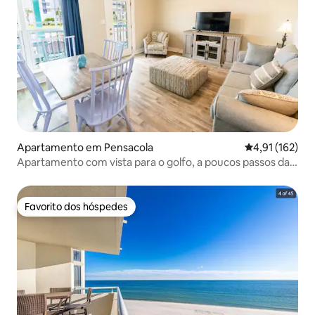
Apartamento em Pensacola
Classificação 
4,91 (162)
Apartamento com vista para o golfo, a poucos passos da
Praia de Perdido e do FloraBama
Favorito dos hóspedes
Favorito dos hóspedes