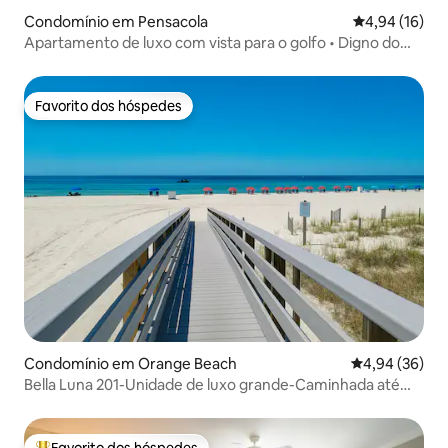
Condomínio em Pensacola
Classificação
4,94 (16)
Apartamento de luxo com vista para o golfo • Digno do
Instagram • À beira-mar
Favorito dos hóspedes
Favorito dos hóspedes
Condomínio em Orange Beach
Classificação 
4,94 (36)
Bella Luna 201-Unidade de luxo grande-Caminhada até
FloraBama