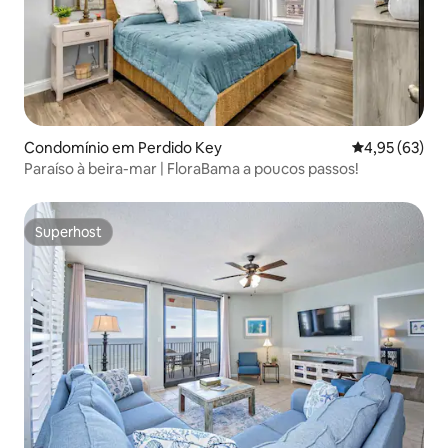
Condomínio em Perdido Key
Classificação
4,95 (63)
Paraíso à beira-mar | FloraBama a poucos passos!
Superhost
Superhost