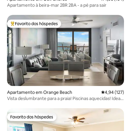
Apartamento à beira-mar 2BR 2BA - a pé para sair
Favorito dos hóspedes
Favoritos dos hóspedes mais apreciados
Apartamento em Orange Beach
Classificação 
4,94 (127)
Vista deslumbrante para a praia! Piscinas aquecidas! Ideal
para famílias
Favorito dos hóspedes
Favorito dos hóspedes