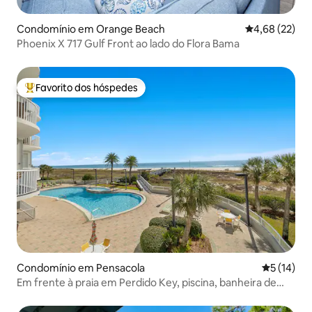
Condomínio em Orange Beach
Classificação
4,68 (22)
Phoenix X 717 Gulf Front ao lado do Flora Bama
Favorito dos hóspedes
Favoritos dos hóspedes mais apreciados
Condomínio em Pensacola
Classifica
5 (14)
Em frente à praia em Perdido Key, piscina, banheira de
hidromassagem, varanda