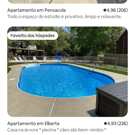
Apartamento em Pensacola
Classificação m
4,96 (206)
Todo o espaço do estúdio é privativo, limpo e relaxante.
Favorito dos hóspedes
Favorito dos hóspedes
Apartamento em Elberta
Classificação m
4,93 (226)
Casa na árvore * piscina * cães são bem-vindos *