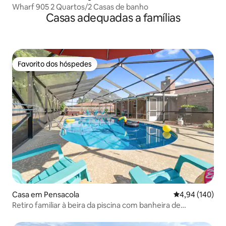
Wharf 905 2 Quartos/2 Casas de banho
Casas adequadas a famílias
Favorito dos hóspedes
Favorito dos hóspedes
Casa em Pensacola
Classificação m
4,94 (140)
Retiro familiar à beira da piscina com banheira de
hidromassagem e sala de jogos