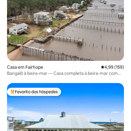
Casa em Fairhope
Classificação 
4,99 (159)
Bangalô à beira-mar — Casa completa à beira-mar com
cais
Favorito dos hóspedes
Favoritos dos hóspedes mais apreciados