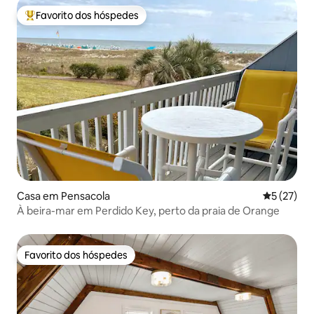
Favorito dos hóspedes
Favoritos dos hóspedes mais apreciados
Casa em Pensacola
Classifica
5 (27)
À beira-mar em Perdido Key, perto da praia de Orange
Favorito dos hóspedes
Favorito dos hóspedes