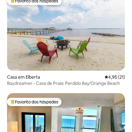
Favorito dos hóspedes
Favoritos dos hóspedes mais apreciados
Casa em Elberta
Classificação
4,95 (21)
Baydreamer - Casa de Praia: Perdido Bay/Orange Beach
Favorito dos hóspedes
Favoritos dos hóspedes mais apreciados