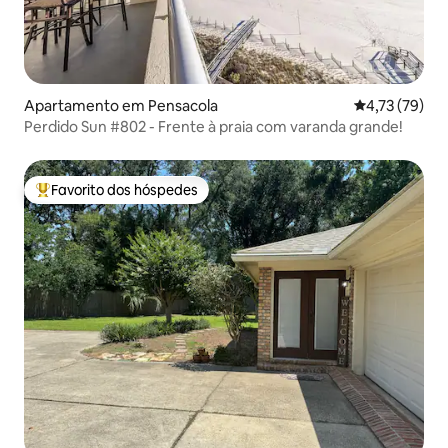
Apartamento em Pensacola
Classificação
4,73 (79)
Perdido Sun #802 - Frente à praia com varanda grande!
Favorito dos hóspedes
Favoritos dos hóspedes mais apreciados