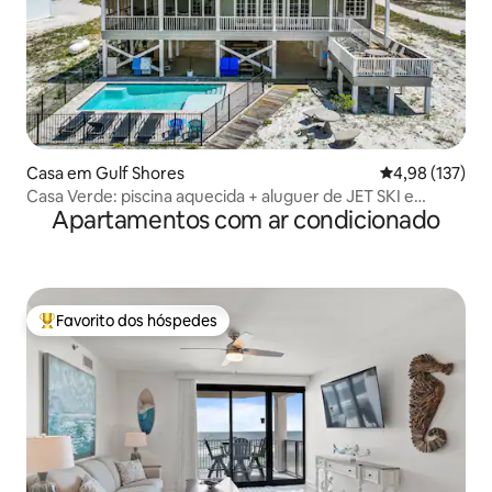
Casa em Gulf Shores
Classificação 
4,98 (137)
Casa Verde: piscina aquecida + aluguer de JET SKI e
Apartamentos com ar condicionado
pontão
Favorito dos hóspedes
Favoritos dos hóspedes mais apreciados