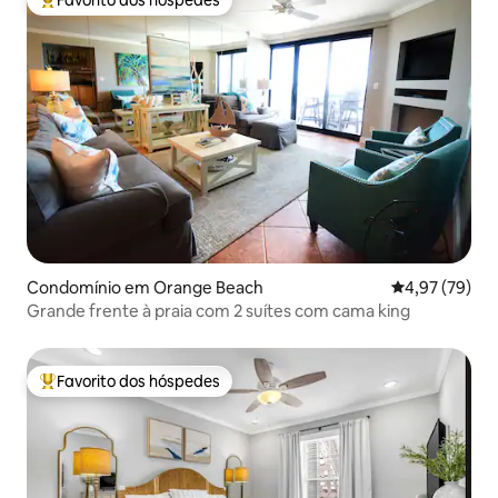
Favorito dos hóspedes
Favoritos dos hóspedes mais apreciados
Condomínio em Orange Beach
Classificação
4,97 (79)
Grande frente à praia com 2 suítes com cama king
Favorito dos hóspedes
Favoritos dos hóspedes mais apreciados