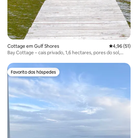
Cottage em Gulf Shores
Classificação
4,96 (51)
Bay Cottage – cais privado, 1,6 hectares, pores do sol,
trilho
Favorito dos hóspedes
Favorito dos hóspedes