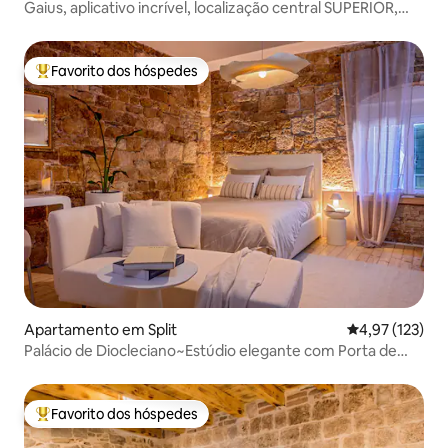
Gaius, aplicativo incrível, localização central SUPERIOR,
elevador
Favorito dos hóspedes
Favoritos dos hóspedes mais apreciados
Apartamento em Split
Classificação 
4,97 (123)
Palácio de Diocleciano~Estúdio elegante com Porta de
FERRO
Favorito dos hóspedes
Favoritos dos hóspedes mais apreciados