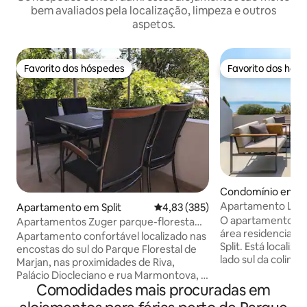
bem avaliados pela localização, limpeza e outros
aspetos.
Favorito dos hóspedes
Favorito dos hós
Favorito dos hóspedes
Favorito dos hós
Condomínio em Sp
Apartamento Lara 
Apartamento em Split
Classificação média de 4,83 em 5
4,83 (385)
O apartamento es
Apartamentos Zuger parque-floresta
área residencial t
Marjan
Apartamento confortável localizado nas
Split. Está localiz
encostas do sul do Parque Florestal de
lado sul da colina 
Marjan, nas proximidades de Riva,
minutos a pé da ci
Palácio Diocleciano e rua Marmontova, a
de Diocleciano e d
Comodidades mais procuradas em
cerca de 10-15 minutos a pé do centro da
cidade de Riva, o
cidade. Devido à sua posição única, os