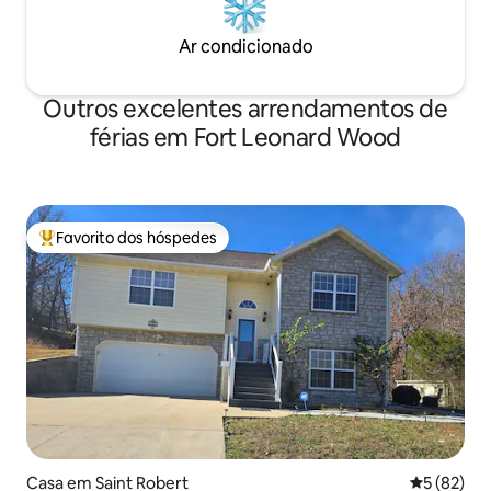
Ar condicionado
Outros excelentes arrendamentos de
férias em Fort Leonard Wood
Favorito dos hóspedes
Favoritos dos hóspedes mais apreciados
Casa em Saint Robert
Classifica
5 (82)