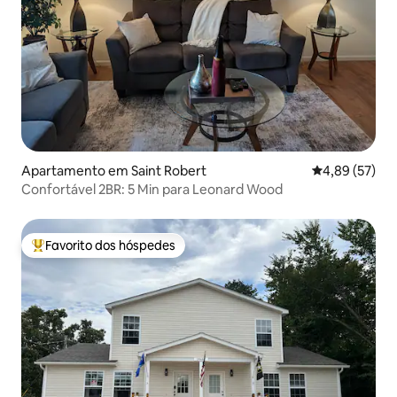
Apartamento em Saint Robert
Classificação
4,89 (57)
Confortável 2BR: 5 Min para Leonard Wood
Favorito dos hóspedes
Favoritos dos hóspedes mais apreciados