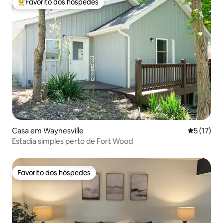
Favorito dos hóspedes
Favoritos dos hóspedes mais apreciados
Casa em Waynesville
Classifica
5 (17)
Estadia simples perto de Fort Wood
Favorito dos hóspedes
Favorito dos hóspedes