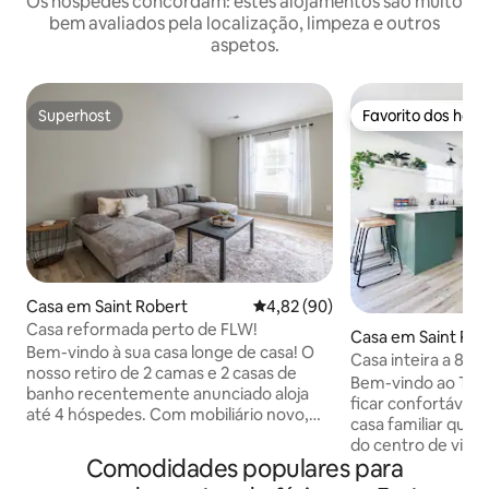
Os hóspedes concordam: estes alojamentos são muito
bem avaliados pela localização, limpeza e outros
aspetos.
Superhost
Favorito dos hós
Superhost
Favorito dos hós
Casa em Saint Robert
Classificação média de 4,82 em 
4,82 (90)
Casa reformada perto de FLW!
Casa em Saint Rob
Bem-vindo à sua casa longe de casa! O
Casa inteira a 8 m
nosso retiro de 2 camas e 2 casas de
principal do Fort
Bem-vindo ao The
banho recentemente anunciado aloja
ficar confortável
até 4 hóspedes. Com mobiliário novo,
casa familiar que 
este espaço oferece Wi-Fi de alta
do centro de visit
velocidade, duas Smart TVs com Netflix,
Comodidades populares para
principal do Fort Le
Roku e outras aplicações de streaming.
casa é moderna, i