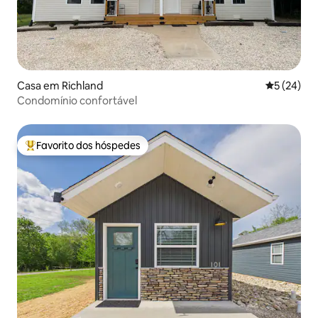
Casa em Richland
Classifica
5 (24)
Condomínio confortável
Favorito dos hóspedes
Favoritos dos hóspedes mais apreciados