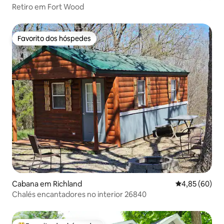
Retiro em Fort Wood
Favorito dos hóspedes
Favorito dos hóspedes
Cabana em Richland
Classificação 
4,85 (60)
Chalés encantadores no interior 26840