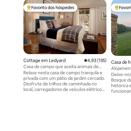
Favorito dos hóspedes
Favor
Favoritos dos hóspedes mais apreciados
Favorito
Cottage em Ledyard
Classificação média de 
4,93 (135)
Casa de 
Casa de campo que aceita animais de
h Stoning
Alojament
estimação com trilhas em Mystic, CT
Relaxe nesta casa de campo tranquila e
em 100 A
Deixe-nos
privada com um pátio de jardim cercado.
Bosque d
Desfrute de trilhos de caminhada no
histórica
local, carregadores de veículos elétricos,
funciona
um lounge ao ar livre, redes, lareira, jogos
pousada p
de relvado e uma grelha a gás. A sua
entre as 
estadia inclui pequenos-almoços
vistas de 
orgânicos e comodidades ecológicas. A
abastecid
apenas 10 km de Mystic, o Cottage é a
vaca TX L
escapadela dos seus sonhos. Reserve a
criados e
sua estadia agora e crie memórias
locais se