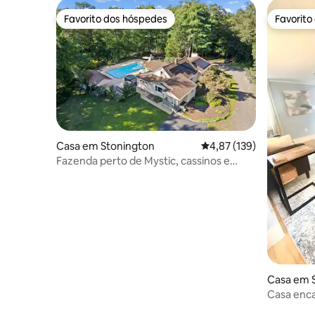
Favorito dos hóspedes
Favorito
Favorito dos hóspedes
Favorito
Casa em Stonington
Classificação média de 
4,87 (139)
Fazenda perto de Mystic, cassinos e
praias
Casa em 
Casa enca
praias e c