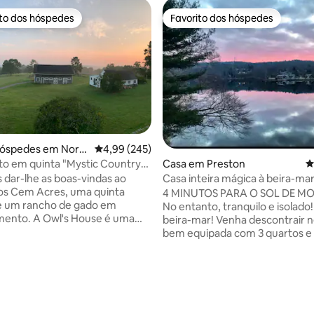
ito dos hóspedes
Favorito dos hóspedes
s dos hóspedes mais apreciados
Favorito dos hóspedes
4,93 em 5 estrelas, 135avaliações
hóspedes em Nort
Classificação média de 4,99 em 5 estrelas, 24
4,99 (245)
ton
Casa em Preston
C
o em quinta "Mystic Country"
cre Wood
Casa inteira mágica à beira-ma
 dar-lhe as boas-vindas ao
os Cem Acres, uma quinta
4 MINUTOS PARA O SOL DE M
 e um rancho de gado em
No entanto, tranquilo e isolado!
mento. A Owl's House é uma
beira-mar! Venha descontrair n
rivada e elegante aninhada
bem equipada com 3 quartos e 
árvores e o jardim e oferece
de banho e uma vista deslumbr
180°. A nossa loja da quinta está
Baía de Poquetanuck! A desfrutar da
a com a nossa própria carne de
vista absolutamente deslumbr
onghorn e frango e ovos
varanda ou do alpendre! Ou
m pastagem, além de produtos
simplesmente relaxe, sente-se
lecionados. Desfrute da vida
da companhia uns dos outros! 