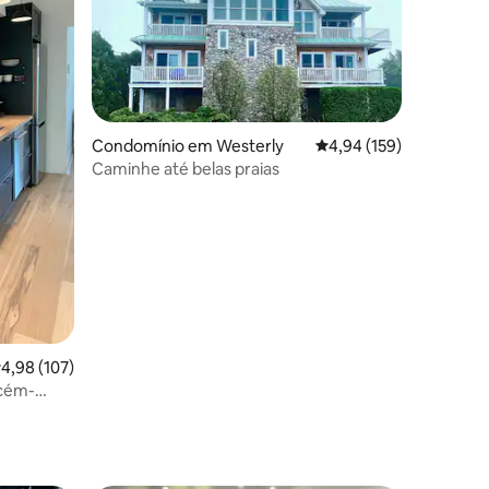
Condomínio em Westerly
Classificação média de 
4,94 (159)
1avaliações
Caminhe até belas praias
lassificação média de 4,98 em 5 estrelas, 107avaliações
4,98 (107)
ecém-