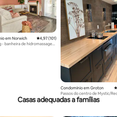
io em Norwich
Classificação média de 4,97 em 5 estrelas, 10
4,97 (101)
g - banheira de hidromassagem
4,97 em 5 estrelas, 199avaliações
- 1,6 km Mohegan Sun
Condomínio em Groton
C
Passos do centro de Mystic/R
Casas adequadas a famílias
reformado