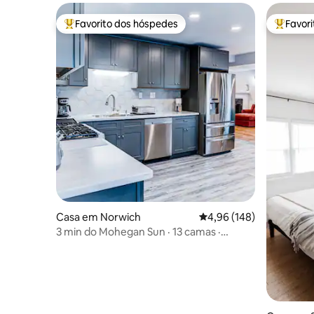
Favorito dos hóspedes
Favor
Favoritos dos hóspedes mais apreciados
Favorito
Casa em Norwich
Classificação média de 
4,96 (148)
3 min do Mohegan Sun · 13 camas ·
4 quartos/2 casas de banho ·
Estacionamento