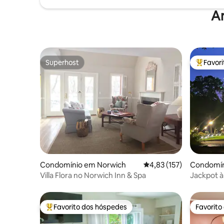
A
Superhost
Favor
Superhost
Favorito
Condomínio em Norwich
Classificação média de 
4,83 (157)
Condomín
Villa Flora no Norwich Inn & Spa
Jackpot à
condomíni
Favorito dos hóspedes
Favorito
Favoritos dos hóspedes mais apreciados
Favorito