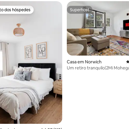
ito dos hóspedes
Superhost
s dos hóspedes mais apreciados
Superhost
Casa em Norwich
C
Um retiro tranquilo|2Mi Moheg
Foxwoods
4,96 em 5 estrelas, 148avaliações