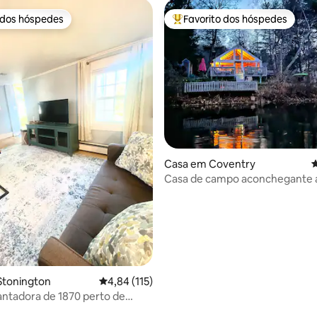
 dos hóspedes
Favorito dos hóspedes
 dos hóspedes
Favoritos dos hóspedes mais a
4,87 em 5 estrelas, 139avaliações
Casa em Coventry
C
Casa de campo aconchegante 
minutos da UConn
Stonington
Classificação média de 4,84 em 5 estrelas, 11
4,84 (115)
ntadora de 1870 perto de
assinos