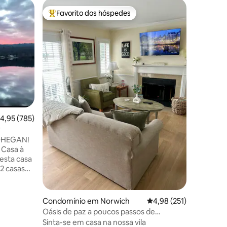
Condomí
Favorito dos hóspedes
Favor
Favoritos dos hóspedes mais apreciados
Favorit
Moradia 
localiza
Localiza
Mystic
Spa, esta
de um qu
(9h-22h)
academia
acesso à 
(sazonal)
poucos q
Mohegan 
5avaliações
Resort a
lassificação média de 4,95 em 5 estrelas, 785avaliações
4,95 (785)
restauran
r
região. S
OHEGAN!
localizad
 Casa à
campo de
esta casa
golfe Lak
2 casas
de 15 min
ante da
ante da
Condomínio em Norwich
Classificação média de
4,98 (251)
Oásis de paz a poucos passos de
, desfrute
Mohegan Sun
Sinta-se em casa na nossa vila
A Smart