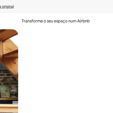
 original
Transforme o seu espaço num Airbnb
tos de toque ou deslize.