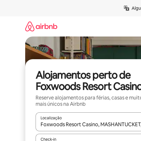
Saltar
Algu
para
o
conteúdo
Alojamentos perto de
Foxwoods Resort Casin
Reserve alojamentos para férias, casas e muit
mais únicos na Airbnb
Localização
Quando os resultados estiverem disponíveis, nav
Check-in