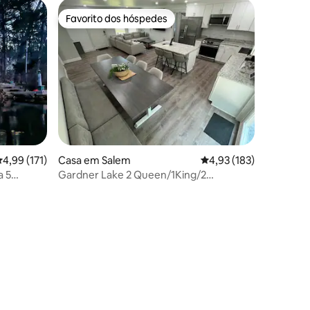
Favorito dos hóspedes
preciados
Favorito dos hóspedes
lassificação média de 4,99 em 5 estrelas, 171avaliações
4,99 (171)
Casa em Salem
Classificação média de
4,93 (183)
a 5
Gardner Lake 2 Queen/1King/2
Banheiro/Lavanderia- Privativo
5avaliações