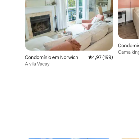
Condomín
Cama kin
Condomínio em Norwich
Classificação média de 
4,97 (199)
- saunas 
A vila Vacay