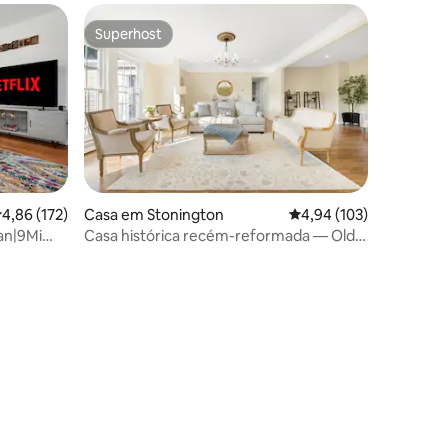
Superhost
Superhost
lassificação média de 4,86 em 5 estrelas, 172avaliações
4,86 (172)
Casa em Stonington
Classificação média de 
4,94 (103)
an|9Mi
Casa histórica recém-reformada — Old
Mystic