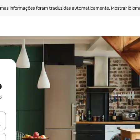
mas informações foram traduzidas automaticamente. 
Mostrar idioma
o
o
egue com as teclas de seta para cima e para baixo ou explore com ges