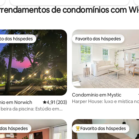
rrendamentos de condomínios com Wi-
ito dos hóspedes
Favorito dos hóspedes
s dos hóspedes mais apreciados
Favorito dos hóspedes
Condomínio em Mystic
Harper House: luxo e mística n
4,83 em 5 estrelas, 157avaliações
io em Norwich
Classificação média de 4,91 em 5 estrelas, 20
4,91 (203)
de DT
 beira da piscina: Estúdio em
o perto do Casino
 dos hóspedes
Favorito dos hóspedes
 dos hóspedes
Favoritos dos hóspedes mais a