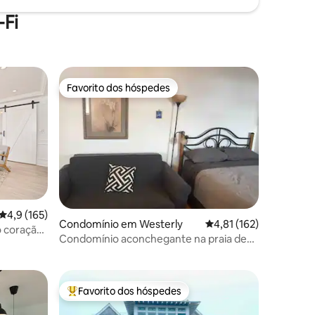
Fi
Favorito dos hóspedes
Favorito dos hóspedes
Classificação média de 4,9 em 5 estrelas, 165avaliações
4,9 (165)
Condomínio em Westerly
Classificação média de
4,81 (162)
o coração
3avaliações
Condomínio aconchegante na praia de
Misquamicut. Unidade 6
Favorito dos hóspedes
preciados
Favoritos dos hóspedes mais apreciados