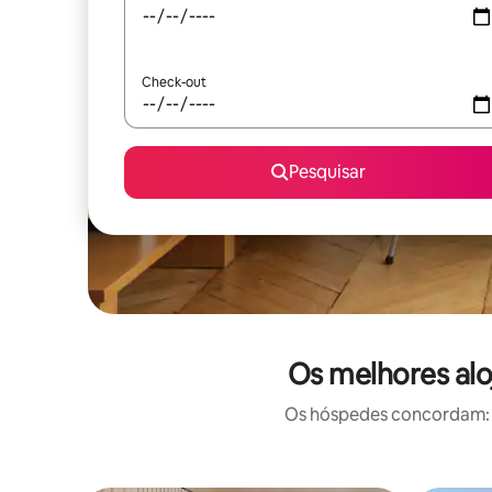
Check-out
Pesquisar
Os melhores alo
Os hóspedes concordam: e