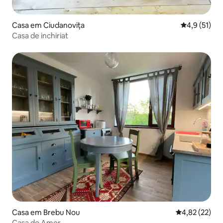
Casa em Ciudanovița
Classificaçã
4,9 (51)
Casa de inchiriat
Casa em Brebu Nou
Classificação
4,82 (22)
Casa do Amor