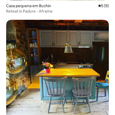
Casa pequena em Buchin
Classific
5 (9)
Reteat in Padure - Aframe