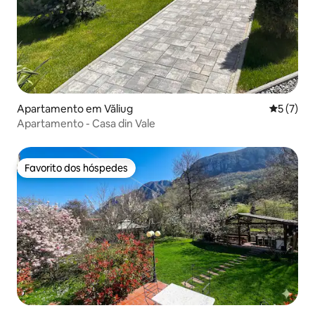
Apartamento em Văliug
Classific
5 (7)
Apartamento - Casa din Vale
Favorito dos hóspedes
Favorito dos hóspedes