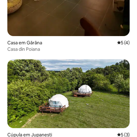
Casa em Gărâna
Classific
5 (4)
Casa din Poiana
Cúpula em Jupanesti
Classific
5 (3)