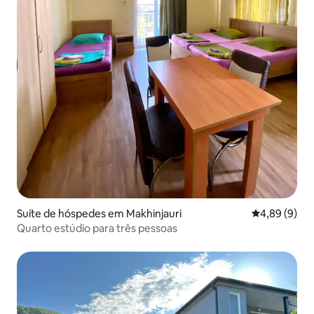
Suíte de hóspedes em Makhinjauri
Classificaçã
4,89 (9)
Quarto estúdio para três pessoas