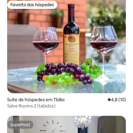
Favorito dos hóspedes
Favorito dos hóspedes
Suíte de hóspedes em Tbilisi
Classificaçã
4,8 (10)
Salve Rooms 2 (tabidze)
Superhost
Superhost