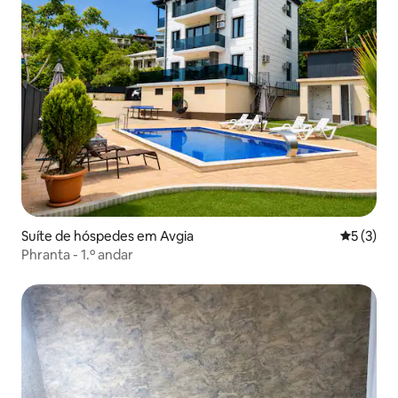
Suíte de hóspedes em Avgia
Classific
5 (3)
Phranta - 1.º andar