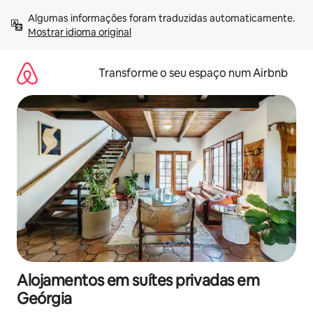
Saltar
Algumas informações foram traduzidas automaticamente. 
para
Mostrar idioma original
o
conteúdo
Transforme o seu espaço num Airbnb
Alojamentos em suítes privadas em
Geórgia