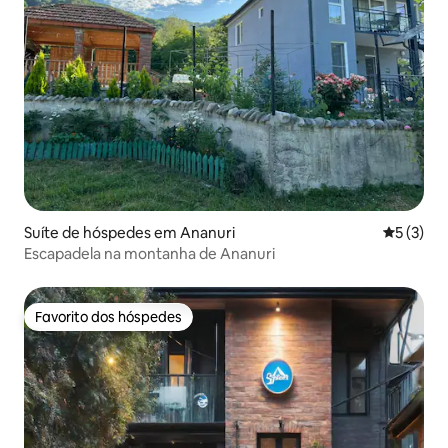
Suíte de hóspedes em Ananuri
Classific
5 (3)
Escapadela na montanha de Ananuri
Favorito dos hóspedes
Favorito dos hóspedes