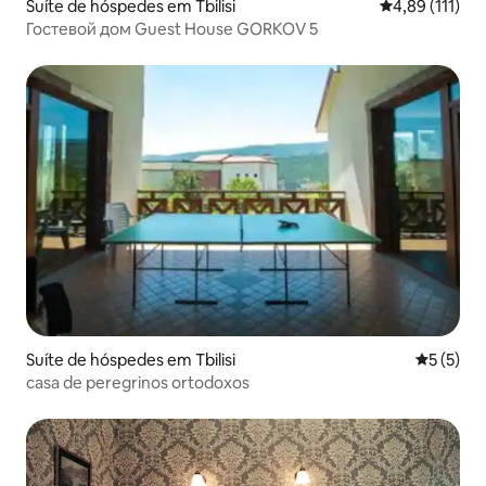
Suíte de hóspedes em Tbilisi
Classificação 
4,89 (111)
Гостевой дом Guest House GORKOV 5
Suíte de hóspedes em Tbilisi
Classific
5 (5)
casa de peregrinos ortodoxos