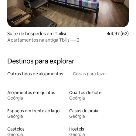
Suíte de hóspedes em Tbilisi
Classificação
4,97 (62)
Apartamentos na antiga Tbilisi — 2
Destinos para explorar
Outros tipos de alojamentos
Coisas para fazer
Alojamentos em quintas
Quartos de hotel
Geórgia
Geórgia
Espaços em frente ao lago
Casas de praia
Geórgia
Geórgia
Castelos
Hostels
Geórgia
Geórgia