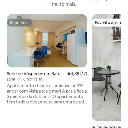
muito mais.
Superhost
Favorito dos hós
Superhost
Favorito dos hós
Suíte de hóspedes em Batum
Classificação média de 4,88 em 
4,88 (17)
i
ORBI City "C" 11-52
Apartamento chique e luminoso no 11º
andar com vista para o mar! A praia fica a
3 minutos de distância! O apartamento
tem tudo o que precisa para uma estadia
confortável: -Nova reparações - cama
confortável - conjunto completo de
roupa de cama e toalhas - micro-ondas -
Máquina de lavar roupa -safe Todos os
Suíte de hóspedes 