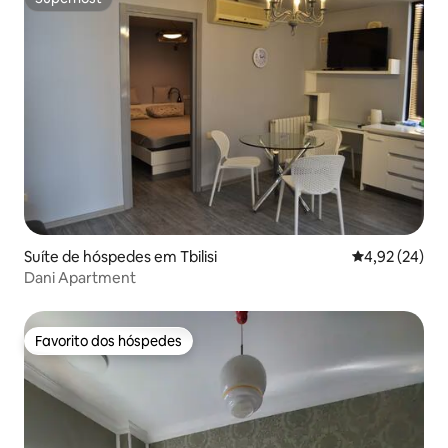
Superhost
Suíte de hóspedes em Tbilisi
Classificação
4,92 (24)
Dani Apartment
Favorito dos hóspedes
Favorito dos hóspedes