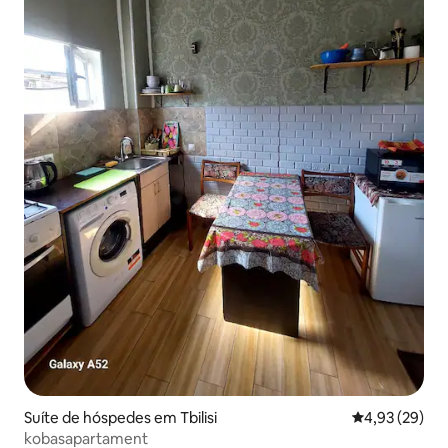
Suíte de hóspedes em Tbilisi
Classificação
4,93 (29)
kobasapartament