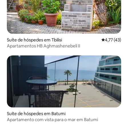
Suíte de hóspedes em Tbilisi
Classificação
4,77 (43)
Apartamentos HB Aghmashenebeli II
Suíte de hóspedes em Batumi
Apartamento com vista para o mar em Batumi