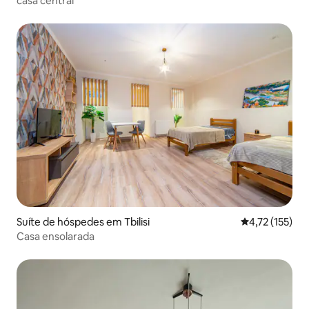
casa central
Suíte de hóspedes em Tbilisi
Classificação 
4,72 (155)
Casa ensolarada