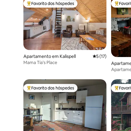
Favorito dos hóspedes
Favor
Favoritos dos hóspedes mais apreciados
Favorito
Apartamento em Kalispell
Classificação média
5 (17)
Mama Tía's Place
Apartame
Apartamen
do lago e
Favorito dos hóspedes
Favor
Favoritos dos hóspedes mais apreciados
Favorito