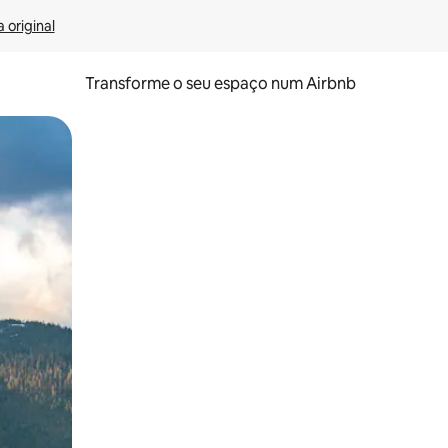
 original
Transforme o seu espaço num Airbnb
tos de toque ou deslize.