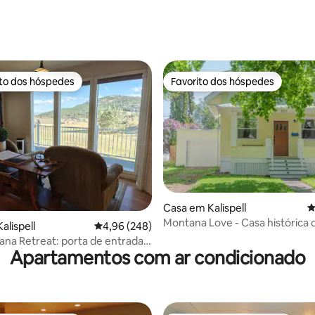
ito dos hóspedes
Favorito dos hóspedes
s dos hóspedes mais apreciados
Favorito dos hóspedes
Casa em Kalispell
C
4,98 em 5 estrelas, 107avaliações
Montana Love - Casa histórica 
alispell
Classificação média de 4,96 em 5 estrelas, 24
4,96 (248)
quartos no East Side
na Retreat: porta de entrada
Apartamentos com ar condicionado
rque Nacional Glacier