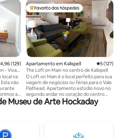
Condomín
Favorito dos hóspedes
Favorit
preciados
Favoritos dos hóspedes mais apreciados
Favorit
Lindo Co
No coraçã
poucos p
uma curt
Nacional 
trilhas p
Bigfork! Este condomínio possui 1 quarto,
1 casa d
size no 
1avaliações
lassificação média de 4,96 em 5 estrelas, 129avaliações
4,96 (129)
Apartamento em Kalispell
Classificação média
5 (127)
na sala d
n - Viva
The Loft on Main no centro de Kalispell
bancos de
 local na
O Loft on Main é o local perfeito para sua
azulejos 
 Esta não
viagem de negócios ou férias para o Vale
secar rou
durante
Flathead. Apartamento estúdio novo no
também f
brimos a
segundo andar no coração do centro
férias se
 de Museu de Arte Hockaday
s no piso
histórico de Kalispell. Caminhe até
406-274
 descobrir
museus, galerias, parques, cervejarias,
rma que
cafés, restaurantes, shopping, lojas,
o
antiguidades, clubes de saúde, trilhas de
ado na
bicicleta, estúdios de ioga, biblioteca e o
s
lendário Moose 's Saloon! Desfrute de
orita, a
tudo o que Montana tem a oferecer.