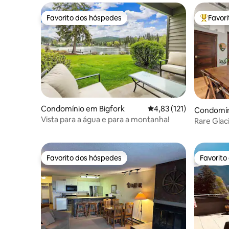
Favorito dos hóspedes
Favor
Favorito dos hóspedes
Favorito
Condomínio em Bigfork
Classificação média de 
4,83 (121)
Condomín
Vista para a água e para a montanha!
Rare Glaci
Melhor lo
Favorito dos hóspedes
Favorito
Favorito dos hóspedes
Favorito