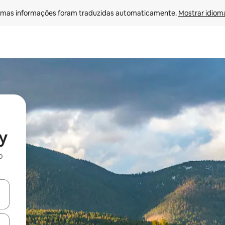
mas informações foram traduzidas automaticamente. 
Mostrar idioma
y
o
egue com as teclas de seta para cima e para baixo ou explore com ges