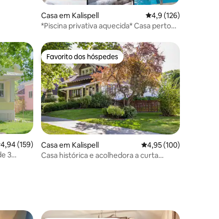
Casa em Kalispell
Classificação média d
4,9 (126)
*Piscina privativa aquecida* Casa perto
de Bypass&Amenidades
Favorito dos hóspedes
Favorito dos hóspedes
lassificação média de 4,94 em 5 estrelas, 159avaliações
4,94 (159)
Casa em Kalispell
Classificação média de 
4,95 (100)
de 3
Casa histórica e acolhedora a curta
8avaliações
distância a pé da baixa da cidade, com
mesa de bilhar