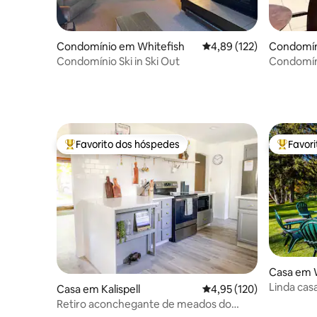
Condomínio em Whitefish
Classificação média de 
4,89 (122)
Condomín
alls
Condomínio Ski in Ski Out
Condomín
Parque Na
Favorito dos hóspedes
Favor
Favoritos dos hóspedes mais apreciados
Favorito
Casa em 
Linda cas
Casa em Kalispell
Classificação média de 
4,95 (120)
minutos d
Retiro aconchegante de meados do