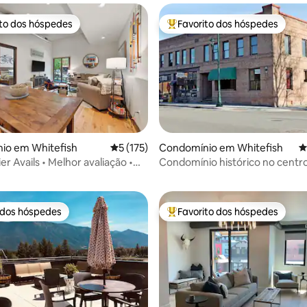
ito dos hóspedes
Favorito dos hóspedes
s dos hóspedes mais apreciados
Favoritos dos hóspedes mais a
4,83 em 5 estrelas, 121avaliações
io em Whitefish
Classificação média de 5 em 5 estrelas, 17
5 (175)
Condomínio em Whitefish
C
er Avails • Melhor avaliação •
Condomínio histórico no centr
calização!
Whitefish, Montana!
 dos hóspedes
Favorito dos hóspedes
 dos hóspedes
Favoritos dos hóspedes mais a