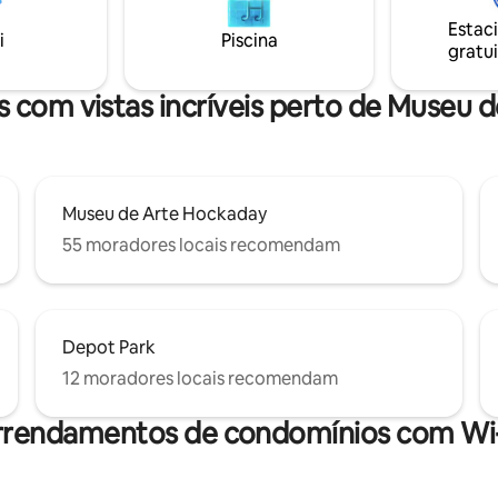
Ceres, a quatro quarteirões do
ivo para nossa família e a sua. É a
Estac
café matinal favorito, no The Bird
erfeita de charme rústico e
i
Piscina
gratui
e a apenas 45 minutos dos por
 modernos. Bem-vindo ao lar.
Parque Nacional Glacier.
s com vistas incríveis perto de Museu 
Museu de Arte Hockaday
55 moradores locais recomendam
Depot Park
12 moradores locais recomendam
rrendamentos de condomínios com Wi-