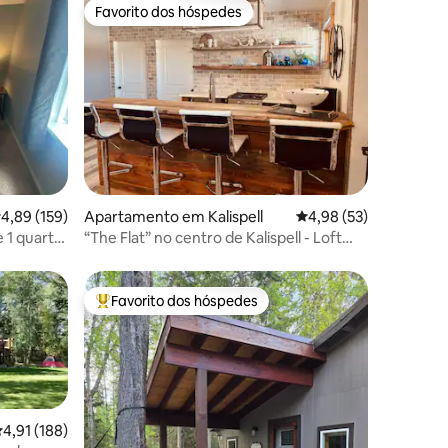
Favorito dos hóspedes
preciados
Favorito dos hóspedes
0avaliações
lassificação média de 4,89 em 5 estrelas, 159avaliações
4,89 (159)
Apartamento em Kalispell
Classificação média de
4,98 (53)
 1 quarto
“The Flat” no centro de Kalispell - Loft
moderno
Favorito dos hóspedes
preciados
Favoritos dos hóspedes mais apreciados
lassificação média de 4,91 em 5 estrelas, 188avaliações
4,91 (188)