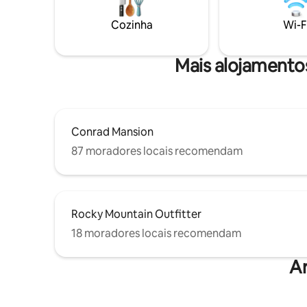
durante todo o ano com os mini-splits de
significat
climatização. Quer esteja a beber café
mistura p
Cozinha
Wi-F
no terraço a ver os veados a passear, ou
confortos
a mergulhar na banheira de
hidromassagem após uma caminhada no
Mais alojamento
Parque Nacional Glacier, a sua estadia
será repleta de momentos inesquecíveis.
Conrad Mansion
87 moradores locais recomendam
Rocky Mountain Outfitter
18 moradores locais recomendam
A