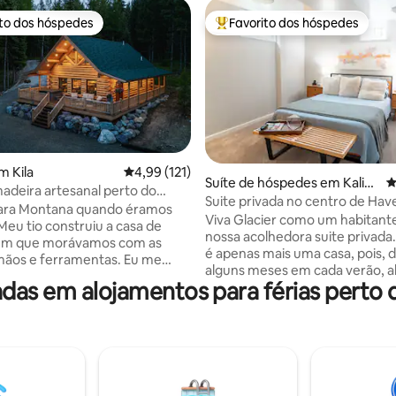
ito dos hóspedes
Favorito dos hóspedes
s dos hóspedes mais apreciados
Favoritos dos hóspedes mais a
m Kila
Classificação média de 4,99 em 5 estrelas, 12
4,99 (121)
4,94 em 5 estrelas, 100avaliações
Suíte de hóspedes em Kalisp
C
adeira artesanal perto do
ell
Suite privada no centro de Have
ark
ara Montana quando éramos
como um habitante local
Viva Glacier como um habitante
Meu tio construiu a casa de
nossa acolhedora suite privada.
em que morávamos com as
é apenas mais uma casa, pois, 
mãos e ferramentas. Eu me
alguns meses em cada verão, a
 instantaneamente pelo cheiro
as em alojamentos para férias perto
nossa suite pessoal de hóspede
o, textura da madeira e estilo
inferior a viajantes que querem
o mundo. Eu disse a mim
o Flathead Valley da mesma fo
 um dia eu construiria uma
nós. Quando fica hospedado n
adeira também. Vinte anos
Downtown Haven, está hosped
izemos isso acontecer. Esta casa
nossa casa. Estará a apenas trê
ruída com minhas próprias
quarteirões da nossa padaria fav
ramentas e desejo de criar algo