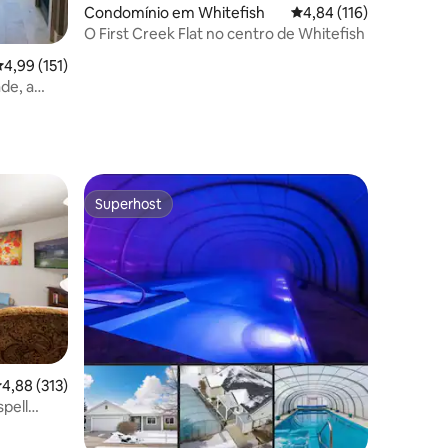
Condomínio em Whitefish
Classificação média de
4,84 (116)
O First Creek Flat no centro de Whitefish
7avaliações
lassificação média de 4,99 em 5 estrelas, 151avaliações
4,99 (151)
ade, a
Superhost
Superhost
9avaliações
lassificação média de 4,88 em 5 estrelas, 313avaliações
4,88 (313)
spell