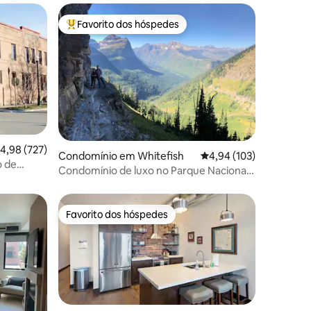
Favorito dos hóspedes
preciados
Favoritos dos hóspedes mais apreciados
5avaliações
lassificação média de 4,98 em 5 estrelas, 727avaliações
4,98 (727)
Condomínio em Whitefish
Classificação média de 
4,94 (103)
o de
Condomínio de luxo no Parque Nacional
Glacier com lago e esqui
Favorito dos hóspedes
preciados
Favorito dos hóspedes