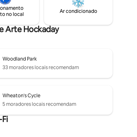
 nosso
Você está a poucos minutos do
ionamento
 & Billy,
aeroporto, Glacier Park, Flathead Lake,
Ar condicionado
to no local
tões do
Whitefish Mountain Resort e Blacktail
Mountain.
de Arte Hockaday
Woodland Park
33 moradores locais recomendam
Wheaton's Cycle
5 moradores locais recomendam
Fi