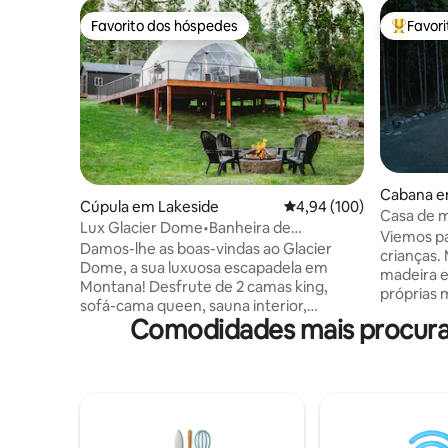
Favorito dos hóspedes
Favor
Favorito dos hóspedes
Favorito
Cabana e
Cúpula em Lakeside
Classificação média de 
4,94 (100)
Casa de m
Lux Glacier Dome•Banheira de
Glacier P
Viemos p
hidromassagem•Sauna•Caminhada 2
Damos-lhe as boas-vindas ao Glacier
crianças. 
FlatheadLake
Dome, a sua luxuosa escapadela em
madeira 
Montana! Desfrute de 2 camas king,
próprias 
sofá-cama queen, sauna interior,
apaixonei
Comodidades mais procurad
banheira de hidromassagem, fogueira,
de pinheir
cornhole, TV, banheira completa,
de vida do velh
kitchenette, máquina de lavar/secar e
mesmo que
Wi-Fi rápido. Apenas a uma curta
casa de m
caminhada do Lago Flathead, da
depois, f
Cervejaria Tamarack, do Café Lift e
foi const
muito mais. Mantenha-se confortável
mãos, fer