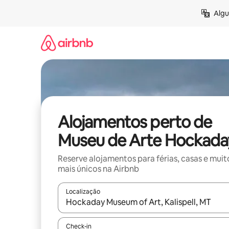
Saltar
Algu
para
o
conteúdo
Alojamentos perto de
Museu de Arte Hockada
Reserve alojamentos para férias, casas e muit
mais únicos na Airbnb
Localização
Quando os resultados estiverem disponíveis, nav
Check-in