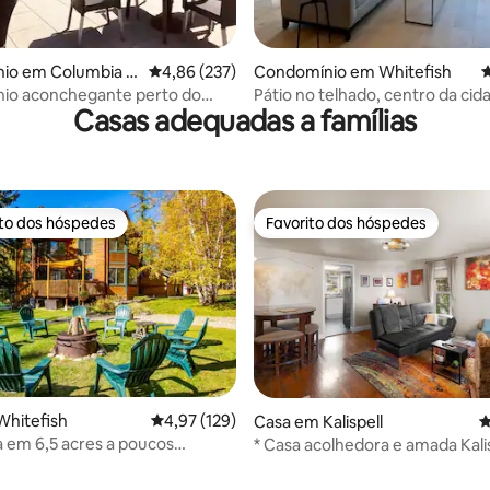
4,89 em 5 estrelas, 122avaliações
io em Columbia F
Classificação média de 4,86 em 5 estrelas, 23
4,86 (237)
Condomínio em Whitefish
C
io aconchegante perto do
Pátio no telhado, centro da cid
Casas adequadas a famílias
cional Glacier!
40 minutos de Glacier Park
ito dos hóspedes
Favorito dos hóspedes
s dos hóspedes mais apreciados
Favorito dos hóspedes
Whitefish
Classificação média de 4,97 em 5 estrelas, 12
4,97 (129)
Casa em Kalispell
C
a em 6,5 acres a poucos
* Casa acolhedora e amada Kali
4,95 em 5 estrelas, 120avaliações
e Whitefish!
*Todas as comodidades! AC