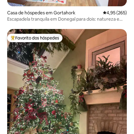
Casa de hóspedes em Gortahork
Classificação m
4,95 (265)
Escapadela tranquila em Donegal para dois: natureza e
paz
Favorito dos hóspedes
Favoritos dos hóspedes mais apreciados