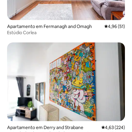
Apartamento em Fermanagh and Omagh
Classificação
4,96 (51)
Estúdio Corlea
Apartamento em Derry and Strabane
Classificação m
4,63 (224)