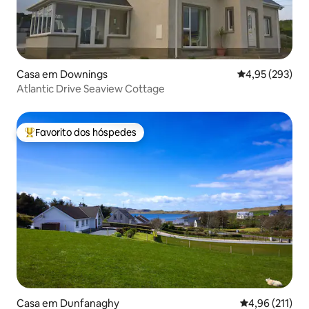
Casa em Downings
Classificação m
4,95 (293)
Atlantic Drive Seaview Cottage
Favorito dos hóspedes
Favoritos dos hóspedes mais apreciados
Casa em Dunfanaghy
Classificação 
4,96 (211)