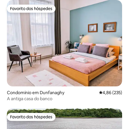
Favorito dos hóspedes
Favorito dos hóspedes
Condomínio em Dunfanaghy
Classificação m
4,86 (235)
A antiga casa do banco
Favorito dos hóspedes
Favorito dos hóspedes