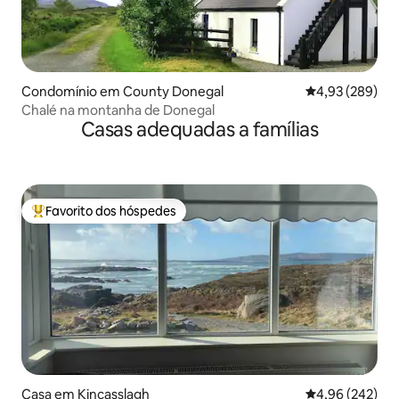
Condomínio em County Donegal
Classificação m
4,93 (289)
Chalé na montanha de Donegal
Casas adequadas a famílias
Favorito dos hóspedes
Favoritos dos hóspedes mais apreciados
Casa em Kincasslagh
Classificação m
4,96 (242)