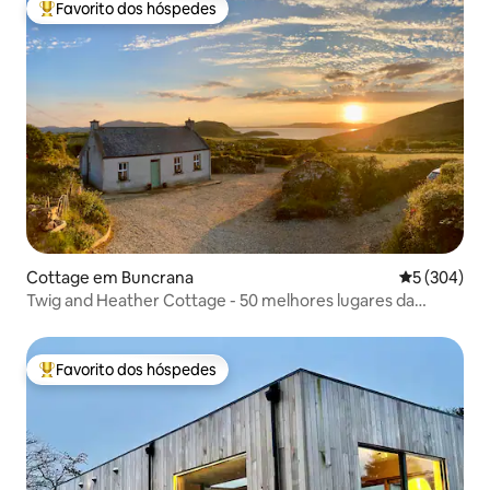
Favorito dos hóspedes
Favoritos dos hóspedes mais apreciados
Cottage em Buncrana
Classificaçã
5 (304)
Twig and Heather Cottage - 50 melhores lugares da
Irlanda
Favorito dos hóspedes
Favoritos dos hóspedes mais apreciados