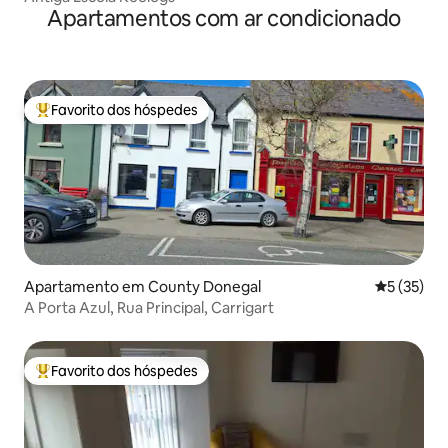
Apartamentos com ar condicionado
Favorito dos hóspedes
Favoritos dos hóspedes mais apreciados
Apartamento em County Donegal
Classifica
5 (35)
A Porta Azul, Rua Principal, Carrigart
Favorito dos hóspedes
Favoritos dos hóspedes mais apreciados