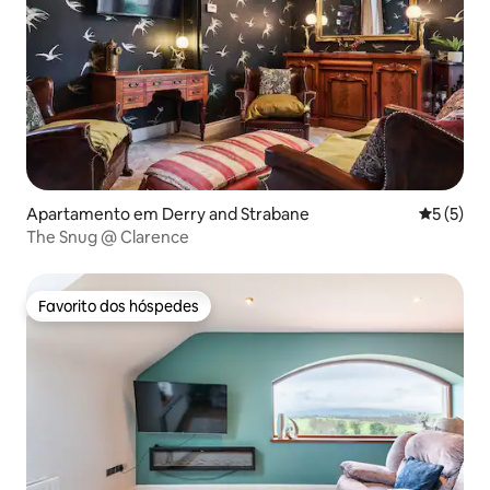
Apartamento em Derry and Strabane
Classific
5 (5)
The Snug @ Clarence
Favorito dos hóspedes
Favorito dos hóspedes