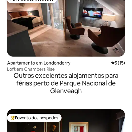
Favorito dos hóspedes
Apartamento em Londonderry
Classifica
5 (15)
Loft em Chambers Rise
Outros excelentes alojamentos para
férias perto de Parque Nacional de
Glenveagh
Favorito dos hóspedes
Favoritos dos hóspedes mais apreciados