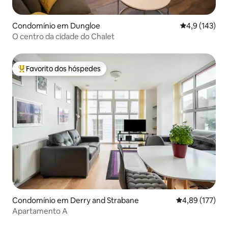
Condomínio em Dungloe
Classificação
4,9 (143)
O centro da cidade do Chalet
Favorito dos hóspedes
Favoritos dos hóspedes mais apreciados
Condomínio em Derry and Strabane
Classificação 
4,89 (177)
Apartamento A