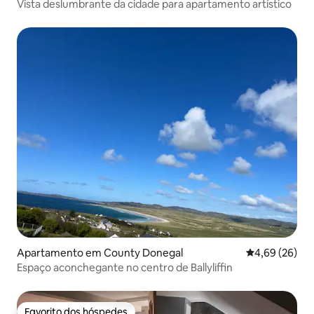
Vista deslumbrante da cidade para apartamento artístico
Apartamento em County Donegal
Classificação 
4,69 (26)
Espaço aconchegante no centro de Ballyliffin
Favorito dos hóspedes