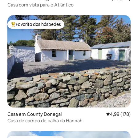
Casa com vista para o Atlântico
Favorito dos hóspedes
Favoritos dos hóspedes mais apreciados
Casa em County Donegal
Classificação 
4,99 (178)
Casa de campo de palha da Hannah