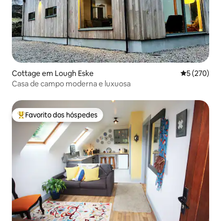
Cottage em Lough Eske
Classificaç
5 (270)
Casa de campo moderna e luxuosa
Favorito dos hóspedes
Favoritos dos hóspedes mais apreciados