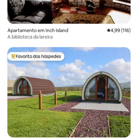
Apartamento em Inch Island
Classificação 
4,99 (116)
A biblioteca da lareira
Favorito dos hóspedes
Favoritos dos hóspedes mais apreciados