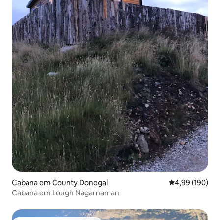
Cabana em County Donegal
Classificação m
4,99 (190)
Cabana em Lough Nagarnaman