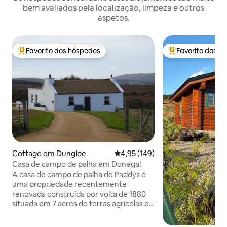
bem avaliados pela localização, limpeza e outros
aspetos.
Favorito dos hóspedes
Favorito dos h
Favoritos dos hóspedes mais apreciados
Favoritos dos hó
Cottage em Dungloe
Classificação média de 4,95 em 5
4,95 (149)
Casa de campo de palha em Donegal
A casa de campo de palha de Paddys é
uma propriedade recentemente
renovada construída por volta de 1880
situada em 7 acres de terras agrícolas e
ainda mantém as características
originais, incluindo a parede de pedra