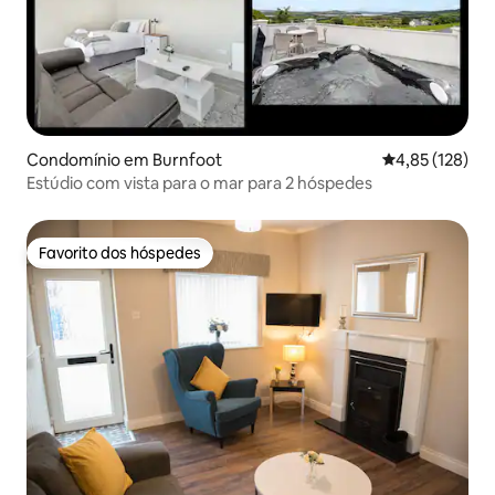
Condomínio em Burnfoot
Classificação 
4,85 (128)
Estúdio com vista para o mar para 2 hóspedes
Favorito dos hóspedes
Favorito dos hóspedes