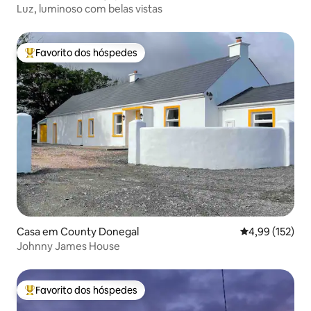
Luz, luminoso com belas vistas
Favorito dos hóspedes
Favoritos dos hóspedes mais apreciados
Casa em County Donegal
Classificação 
4,99 (152)
Johnny James House
Favorito dos hóspedes
Favoritos dos hóspedes mais apreciados