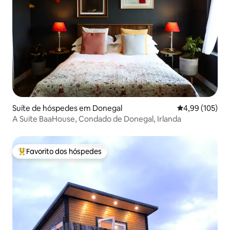
Suíte de hóspedes em Donegal
Classificação 
4,99 (105)
A Suite BaaHouse, Condado de Donegal, Irlanda
Favorito dos hóspedes
Favoritos dos hóspedes mais apreciados