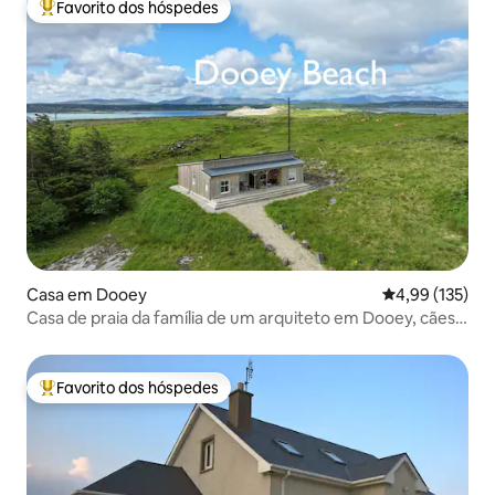
Favorito dos hóspedes
Favoritos dos hóspedes mais apreciados
Casa em Dooey
Classificação 
4,99 (135)
Casa de praia da família de um arquiteto em Dooey, cães
são permitidos
Favorito dos hóspedes
Favoritos dos hóspedes mais apreciados