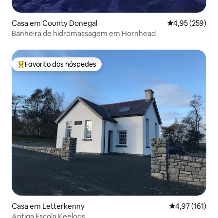
Casa em County Donegal
Classificação m
4,95 (259)
Banheira de hidromassagem em Hornhead
Favorito dos hóspedes
Favoritos dos hóspedes mais apreciados
Casa em Letterkenny
Classificação 
4,97 (161)
Antiga Escola Keelogs