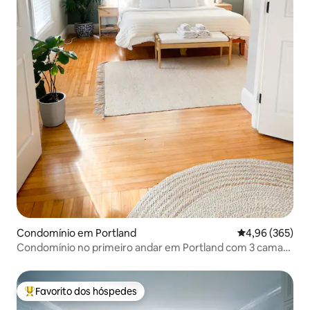
Condomínio em Portland
Classificação m
4,96 (365)
Condomínio no primeiro andar em Portland com 3 camas,
2 casas de banho e estacionamento
Favorito dos hóspedes
Favoritos dos hóspedes mais apreciados