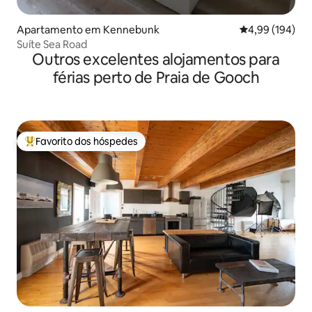
Apartamento em Kennebunk
Classificação m
4,99 (194)
Suíte Sea Road
Outros excelentes alojamentos para
férias perto de Praia de Gooch
Favorito dos hóspedes
Favoritos dos hóspedes mais apreciados