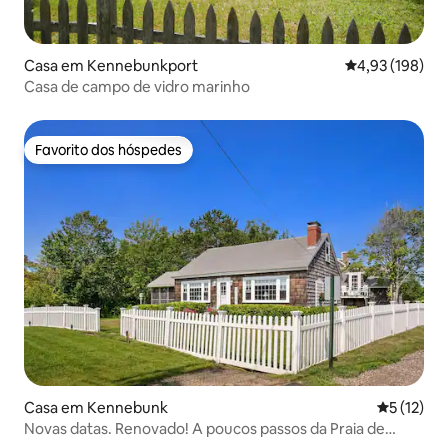
Casa em Kennebunkport
Classificação 
4,93 (198)
Casa de campo de vidro marinho
Favorito dos hóspedes
Favorito dos hóspedes
Casa em Kennebunk
Classifica
5 (12)
Novas datas. Renovado! A poucos passos da Praia de
Gooch!