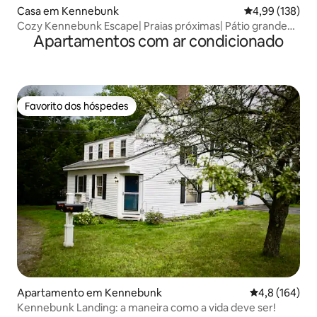
Casa em Kennebunk
Classificação 
4,99 (138)
Cozy Kennebunk Escape| Praias próximas| Pátio grande
Apartamentos com ar condicionado
com banheira de hidromassagem e jardim
Favorito dos hóspedes
Favorito dos hóspedes
Apartamento em Kennebunk
Classificação
4,8 (164)
Kennebunk Landing: a maneira como a vida deve ser!