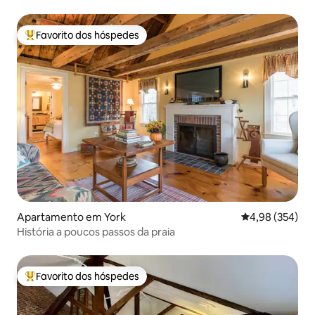
Favorito dos hóspedes
Favoritos dos hóspedes mais apreciados
Apartamento em York
Classificação m
4,98 (354)
História a poucos passos da praia
Favorito dos hóspedes
Favoritos dos hóspedes mais apreciados