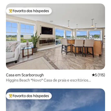
Favorito dos hóspedes
Favoritos dos hóspedes mais apreciados
Casa em Scarborough
Classificaç
5 (115)
Higgins Beach *Novo* Casa de praia e escritórios
privativos
Favorito dos hóspedes
Favoritos dos hóspedes mais apreciados