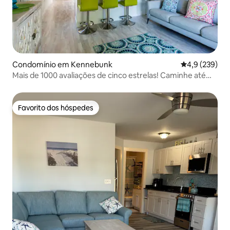
Condomínio em Kennebunk
Classificação
4,9 (239)
Mais de 1000 avaliações de cinco estrelas! Caminhe até
Dock Square !
Favorito dos hóspedes
Favorito dos hóspedes