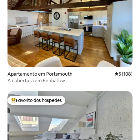
Apartamento em Portsmouth
Classificaç
5 (108)
A cobertura em Penhallow
Favorito dos hóspedes
Favoritos dos hóspedes mais apreciados