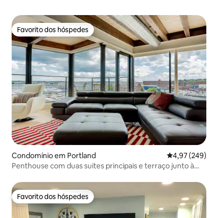
Favorito dos hóspedes
Favorito dos hóspedes
Condomínio em Portland
Classificação m
4,97 (249)
Penthouse com duas suites principais e terraço junto à
água
Favorito dos hóspedes
Favorito dos hóspedes