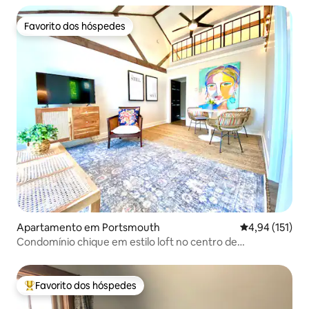
Favorito dos hóspedes
Favorito dos hóspedes
Apartamento em Portsmouth
Classificação 
4,94 (151)
Condomínio chique em estilo loft no centro de
Portsmouth
Favorito dos hóspedes
Favoritos dos hóspedes mais apreciados