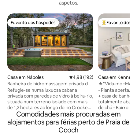
aspetos.
Favorito dos hóspedes
Favorito dos h
Favorito dos hóspedes
Favoritos dos hó
Casa em Nápoles
Classificação média de 4,98 em 5
4,98 (192)
Casa em Kenneb
Banheira de hidromassagem privada de
★"Vida~no~Mar"★ 
designer LUX - Isolada
W/D★ Park★ 2 ba
Refugie-se numa luxuosa cabana
• Planta aberta/qu
privada com paredes de vidro à beira-rio,
+ casa de banho c
situada num terreno isolado com mais
totalmente abaste
de 1,2 hectares ao longo do rio Crooked,
de chá • Bairro tr
Comodidades mais procuradas em
em Naples, Maine. O rio circunda a
Square e a menos d
propriedade, proporcionando total
de KBK • Parte de trás sombreada +
alojamentos para férias perto de Praia de
privacidade, a sua própria praia de areia,
pátio lateral/grel
Gooch
um cais com acesso direto ao Lago
• Netflix+Sling
Sebago e um parque estatal a poucos
Video+4 TVs • 1 