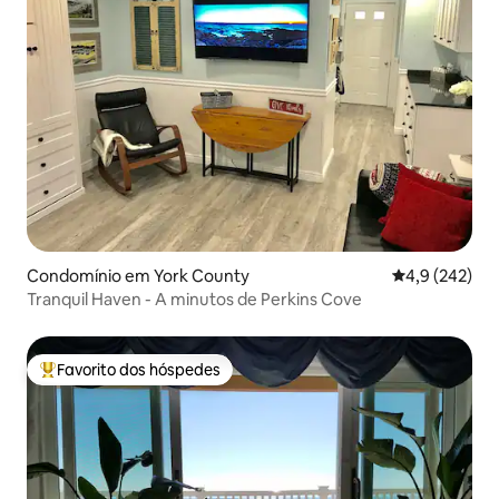
Condomínio em York County
Classificação
4,9 (242)
Tranquil Haven - A minutos de Perkins Cove
Favorito dos hóspedes
Favoritos dos hóspedes mais apreciados