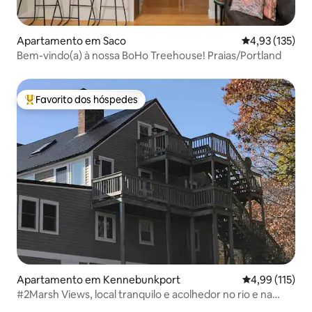
Apartamento em Saco
Classificação 
4,93 (135)
Bem-vindo(a) à nossa BoHo Treehouse! Praias/Portland
Favorito dos hóspedes
Favoritos dos hóspedes mais apreciados
Apartamento em Kennebunkport
Classificação 
4,99 (115)
#2Marsh Views, local tranquilo e acolhedor no rio e na
reserva