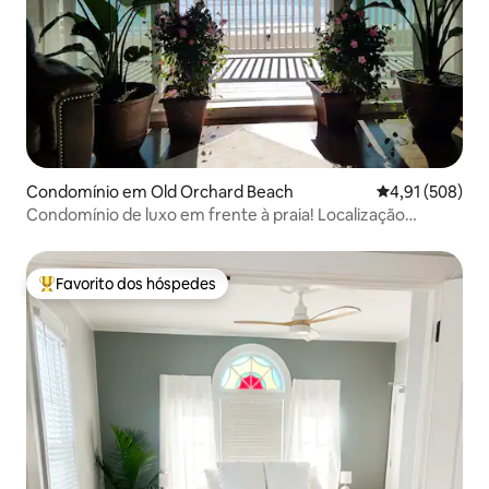
Condomínio em Old Orchard Beach
Classificação 
4,91 (508)
Condomínio de luxo em frente à praia! Localização
privilegiada!
Favorito dos hóspedes
Favoritos dos hóspedes mais apreciados