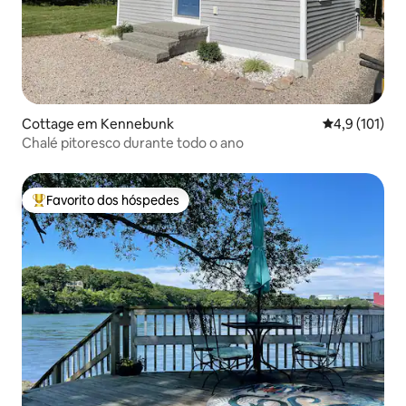
Cottage em Kennebunk
Classificação
4,9 (101)
Chalé pitoresco durante todo o ano
Favorito dos hóspedes
Favoritos dos hóspedes mais apreciados