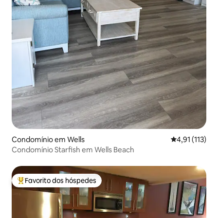
Condomínio em Wells
Classificação 
4,91 (113)
Condomínio Starfish em Wells Beach
Favorito dos hóspedes
Favoritos dos hóspedes mais apreciados