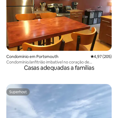
Condomínio em Portsmouth
Classificação m
4,97 (205)
Condomínio/anfitrião imbatível no coração de
Casas adequadas a famílias
Portsmouth
Superhost
Superhost