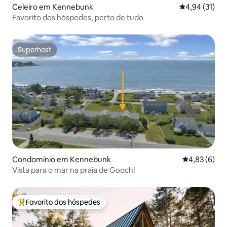
Celeiro em Kennebunk
Classificação
4,94 (31)
Favorito dos hóspedes, perto de tudo
Superhost
Superhost
Condomínio em Kennebunk
Classificaçã
4,83 (6)
Vista para o mar na praia de Gooch!
Favorito dos hóspedes
Favoritos dos hóspedes mais apreciados