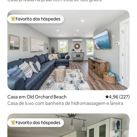
Favorito dos hóspedes
Favoritos dos hóspedes mais apreciados
Casa em Old Orchard Beach
Classificação m
4,96 (227)
Casa de luxo com banheira de hidromassagem e lareira
Favorito dos hóspedes
Favoritos dos hóspedes mais apreciados