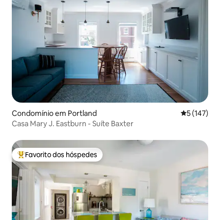
Condomínio em Portland
Classificaç
5 (147)
Casa Mary J. Eastburn - Suíte Baxter
Favorito dos hóspedes
Favoritos dos hóspedes mais apreciados