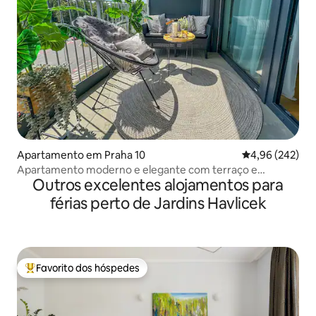
Apartamento em Praha 10
Classificação m
4,96 (242)
Apartamento moderno e elegante com terraço e
Outros excelentes alojamentos para
garagem perto do metrô
férias perto de Jardins Havlicek
Favorito dos hóspedes
Favoritos dos hóspedes mais apreciados