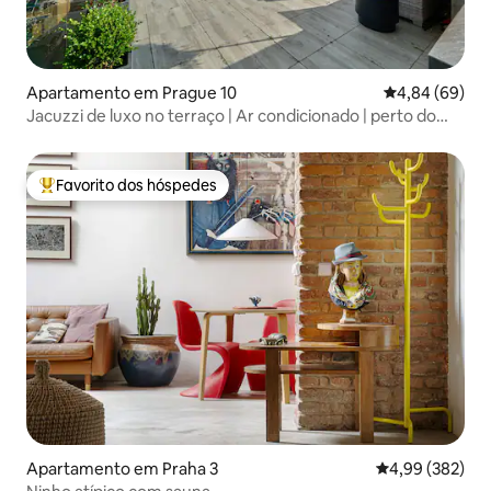
Apartamento em Prague 10
Classificação 
4,84 (69)
Jacuzzi de luxo no terraço | Ar condicionado | perto do
centro + estacionamento
Favorito dos hóspedes
Favoritos dos hóspedes mais apreciados
Apartamento em Praha 3
Classificação m
4,99 (382)