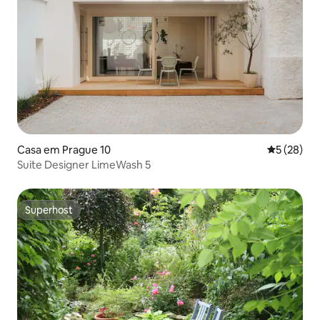
Casa em Prague 10
Classifica
5 (28)
Suite Designer LimeWash 5
Superhost
Superhost