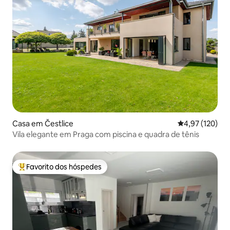
Casa em Čestlice
Classificação 
4,97 (120)
Vila elegante em Praga com piscina e quadra de tênis
Favorito dos hóspedes
Favoritos dos hóspedes mais apreciados