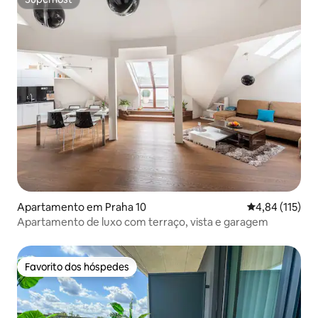
Superhost
Apartamento em Praha 10
Classificação 
4,84 (115)
Apartamento de luxo com terraço, vista e garagem
Favorito dos hóspedes
Favorito dos hóspedes