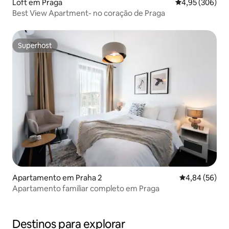
Loft em Praga
Classificação m
4,95 (306)
Best View Apartment- no coração de Praga
Superhost
Superhost
Apartamento em Praha 2
Classificação 
4,84 (56)
Apartamento familiar completo em Praga
Destinos para explorar