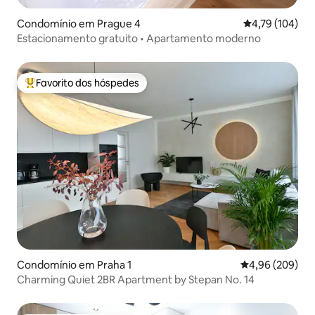
Condomínio em Prague 4
Classificação 
4,79 (104)
Estacionamento gratuito • Apartamento moderno
Favorito dos hóspedes
Favoritos dos hóspedes mais apreciados
Condomínio em Praha 1
Classificação m
4,96 (209)
Charming Quiet 2BR Apartment by Stepan No. 14