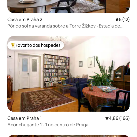
Casa em Praha 2
Classifica
5 (12)
Pôr do sol na varanda sobre a Torre Žižkov · Estadia de
sonho
Favorito dos hóspedes
Favoritos dos hóspedes mais apreciados
Casa em Praha 1
Classificação m
4,86 (166)
Aconchegante 2+1 no centro de Praga