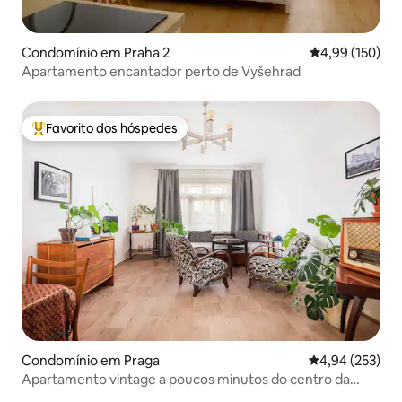
Condomínio em Praha 2
Classificação 
4,99 (150)
Apartamento encantador perto de Vyšehrad
Favorito dos hóspedes
Favoritos dos hóspedes mais apreciados
Condomínio em Praga
Classificação m
4,94 (253)
Apartamento vintage a poucos minutos do centro da
cidade