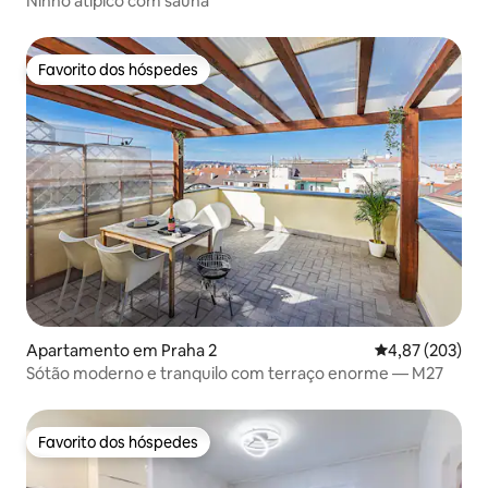
Ninho atípico com sauna
Favorito dos hóspedes
Favorito dos hóspedes
Apartamento em Praha 2
Classificação m
4,87 (203)
Sótão moderno e tranquilo com terraço enorme — M27
Favorito dos hóspedes
Favorito dos hóspedes