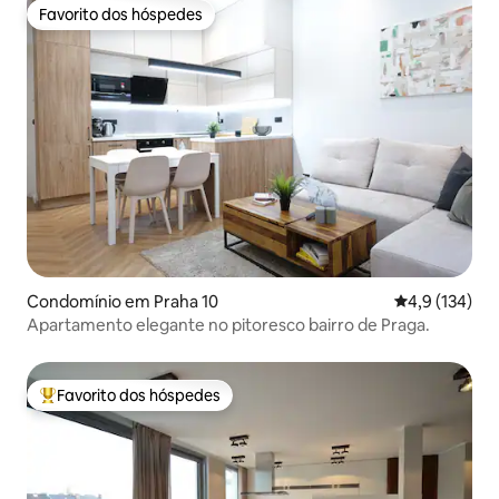
Favorito dos hóspedes
Favorito dos hóspedes
Condomínio em Praha 10
Classificação
4,9 (134)
Apartamento elegante no pitoresco bairro de Praga.
Favorito dos hóspedes
Favoritos dos hóspedes mais apreciados