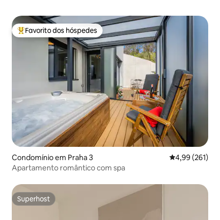
Favorito dos hóspedes
Favoritos dos hóspedes mais apreciados
Condomínio em Praha 3
Classificação 
4,99 (261)
Apartamento romântico com spa
Superhost
Superhost