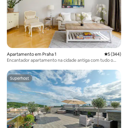
Apartamento em Praha 1
Classificaçã
5 (344)
Encantador apartamento na cidade antiga com tudo o
que você pode desejar
Superhost
Superhost