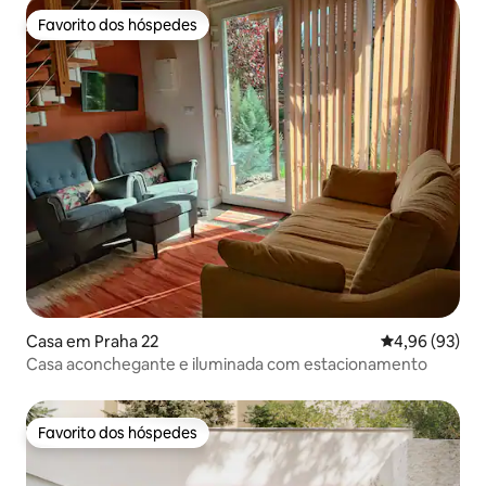
Favorito dos hóspedes
Favorito dos hóspedes
Casa em Praha 22
Classificação 
4,96 (93)
Casa aconchegante e iluminada com estacionamento
Favorito dos hóspedes
Favorito dos hóspedes