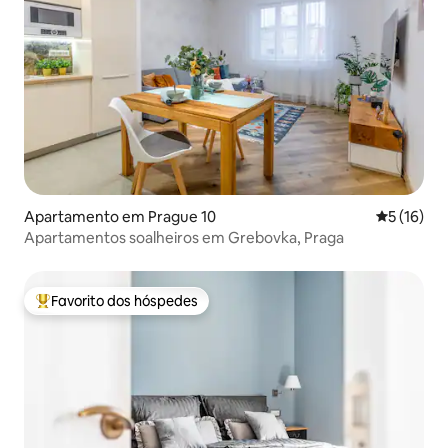
Apartamento em Prague 10
Classifica
5 (16)
Apartamentos soalheiros em Grebovka, Praga
Favorito dos hóspedes
Favoritos dos hóspedes mais apreciados