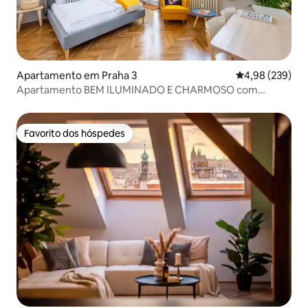
Apartamento em Praha 3
Classificação m
4,98 (239)
Apartamento BEM ILUMINADO E CHARMOSO com
TERRAÇO, ESTACIONAMENTO e ar-condicionado.
Favorito dos hóspedes
Favorito dos hóspedes