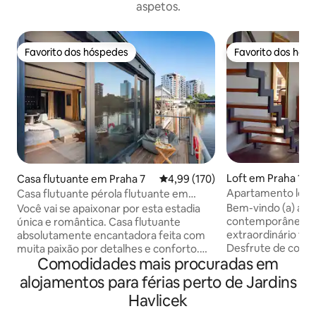
aspetos.
Favorito dos hóspedes
Favorito dos hós
Favorito dos hóspedes
Favorito dos hós
Loft em Praha 10
Casa flutuante em Praha 7
Classificação média de 4,99 em 5
4,99 (170)
Apartamento loft 
Casa flutuante pérola flutuante em
em casa
Praga
Bem-vindo (a) ao n
Você vai se apaixonar por esta estadia
contemporâneo e
única e romântica. Casa flutuante
extraordinário ter
absolutamente encantadora feita com
Desfrute de confo
muita paixão por detalhes e conforto.
Comodidades mais procuradas em
retiro da realidad
Você vai experimentar uma estadia
deslumbrante de f
inesquecível e não vai querer sair. Você
alojamentos para férias perto de Jardins
tranquilo de bloc
pode pescar, ou apenas observar o
Havlicek
muitos telhados d
mundo do rio cheio de peixes, ou tentar
bairro residencia
um paddleboard. A casa flutuante está