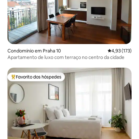
Condomínio em Praha 10
Classificação 
4,93 (173)
Apartamento de luxo com terraço no centro da cidade
Favorito dos hóspedes
Favoritos dos hóspedes mais apreciados