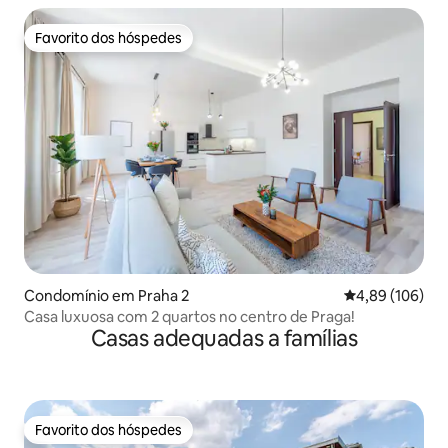
Favorito dos hóspedes
Favorito dos hóspedes
Condomínio em Praha 2
Classificação m
4,89 (106)
Casa luxuosa com 2 quartos no centro de Praga!
Casas adequadas a famílias
Favorito dos hóspedes
Favorito dos hóspedes