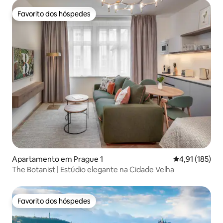
Favorito dos hóspedes
Favorito dos hóspedes
Apartamento em Prague 1
Classificação 
4,91 (185)
The Botanist | Estúdio elegante na Cidade Velha
Favorito dos hóspedes
Favorito dos hóspedes