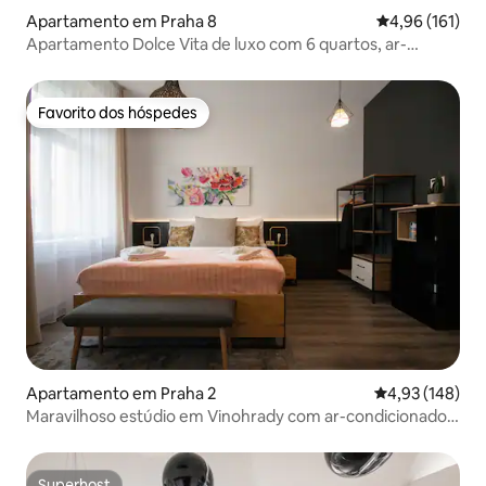
Apartamento em Praha 8
Classificação 
4,96 (161)
Apartamento Dolce Vita de luxo com 6 quartos, ar-
condicionado e vista para o castelo
Favorito dos hóspedes
Favorito dos hóspedes
Apartamento em Praha 2
Classificação 
4,93 (148)
Maravilhoso estúdio em Vinohrady com ar-condicionado
CORU House
Superhost