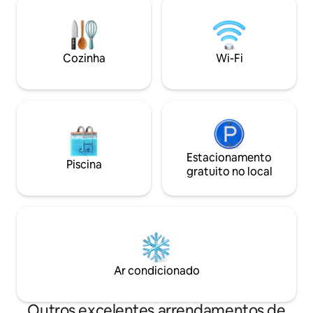
curta viagem de carro de 10 minutos
tropical e ao vibr
transporta-o para o movimentado
de Granada — tud
centro da ilha. É o equilíbrio perfeito:
distância. Perfeito para casais, amigos,
uma escapadela verdadeiramente
viajantes a solo, e
Cozinha
Wi-Fi
relaxante e privada com fácil acesso a
a sua base ideal na
tudo o que a ilha tem para oferecer.
Estacionamento
Piscina
gratuito no local
Ar condicionado
Outros excelentes arrendamentos de