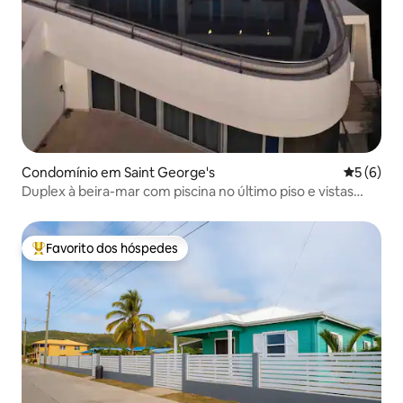
Condomínio em Saint George's
Classific
5 (6)
Duplex à beira-mar com piscina no último piso e vistas
deslumbrantes
Favorito dos hóspedes
Favoritos dos hóspedes mais apreciados