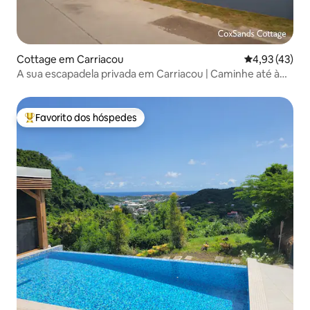
Cottage em Carriacou
Classificação
4,93 (43)
A sua escapadela privada em Carriacou | Caminhe até à
praia
Favorito dos hóspedes
Favoritos dos hóspedes mais apreciados