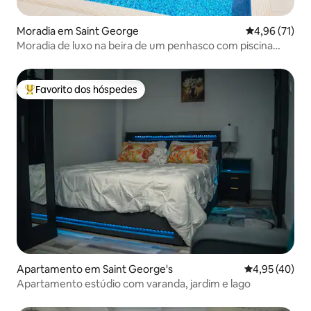
Moradia em Saint George
Classificação
4,96 (71)
Moradia de luxo na beira de um penhasco com piscina
privada
Favorito dos hóspedes
Favoritos dos hóspedes mais apreciados
Apartamento em Saint George's
Classificação
4,95 (40)
Apartamento estúdio com varanda, jardim e lago