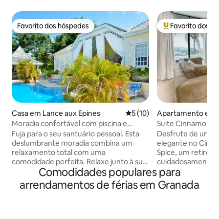
Favorito dos hóspedes
Favorito dos h
Favorito dos hóspedes
Favoritos dos hó
Casa em Lance aux Epines
Classificação média de 5 em
5 (10)
Apartamento em S
Moradia confortável com piscina e
Suite Cinnamon, 2
acesso à praia.
Centro de St. Geo
Fuja para o seu santuário pessoal. Esta
Desfrute de uma e
deslumbrante moradia combina um
elegante no Cinn
relaxamento total com uma
Spice, um retiro d
comodidade perfeita. Relaxe junto à sua
cuidadosamente c
Comodidades populares para
piscina privativa e cintilante ou faça um
de St. George's. L
passeio de 2 minutos até à praia
inferior da nossa
arrendamentos de férias em Granada
adjacente. Embora se sinta a mundos de
construída, esta 
distância, os restaurantes ficam a uma
ambiente tranquil
curta distância a pé da sua porta da
para o mar e acesso
frente. Para ainda mais variedade, uma
cascatas, caminha