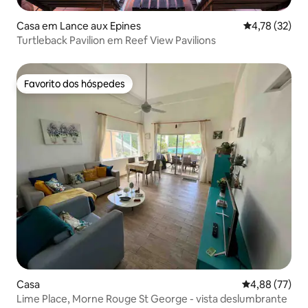
Casa em Lance aux Epines
Classificação
4,78 (32)
Turtleback Pavilion em Reef View Pavilions
Favorito dos hóspedes
Favorito dos hóspedes
Casa
Classificação
4,88 (77)
Lime Place, Morne Rouge St George - vista deslumbrante