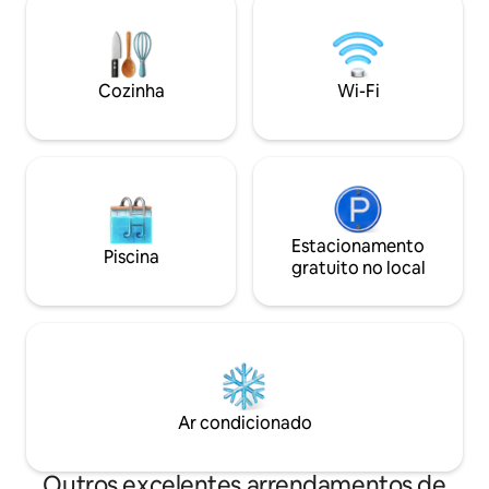
rede anti-mosquitos. Um terraço frontal
roupa de unidade,
e um terraço traseiro, máquina de lavar
toalhas de algodão
roupa e ventiladores adicionais
cozinha totalment
proporcionam conforto. Ideal para
rápida para as su
estadias mais longas, uma workation ou
Cozinha
Wi-Fi
trabalho a partir d
alguns dias num ritmo mais lento.
Estacionamento
Piscina
gratuito no local
Ar condicionado
Outros excelentes arrendamentos de