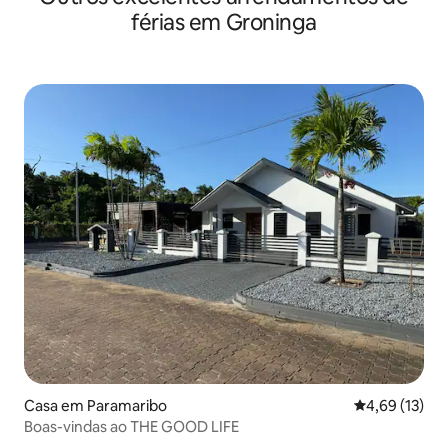
férias em Groninga
Casa em Paramaribo
Classificação
4,69 (13)
Boas-vindas ao THE GOOD LIFE