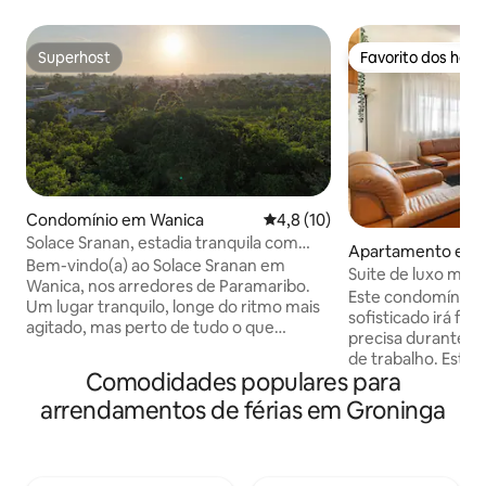
Superhost
Favorito dos hós
Superhost
Favorito dos hós
Condomínio em Wanica
Classificação média de 4,8 em
4,8 (10)
Solace Sranan, estadia tranquila com
Apartamento em 
espaço de trabalho
Bem-vindo(a) ao Solace Sranan em
Suite de luxo mod
Wanica, nos arredores de Paramaribo.
Negócios e lazer
Este condomínio e
Um lugar tranquilo, longe do ritmo mais
sofisticado irá fo
agitado, mas perto de tudo o que
precisa durante as
precisa. O apartamento tem dois
de trabalho. Este 
quartos com ar condicionado, uma sala
Comodidades populares para
concebido para um
de estar luminosa e uma cozinha. A
fácil: uma casa lon
arrendamentos de férias em Groninga
mesa de jantar também funciona como
apartamento est
espaço de trabalho, com acesso Wi-Fi
gosto e totalmen
rápido e uma impressora mediante
o que precisa, incl
pedido. Está disponível um berço com
moderno, máquina 