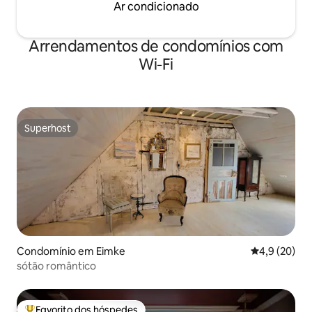
Ar condicionado
Arrendamentos de condomínios com
Wi-Fi
Superhost
Superhost
Condomínio em Eimke
Classificaçã
4,9 (20)
sótão romântico
Favorito dos hóspedes