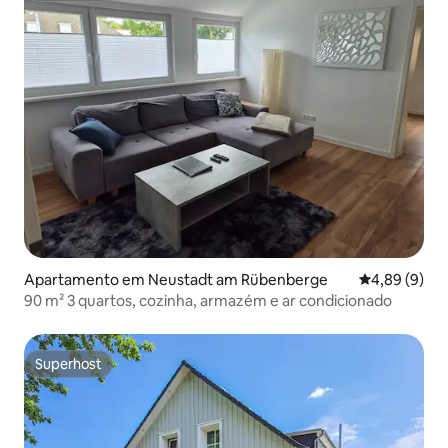
Apartamento em Neustadt am Rübenberge
Classificaçã
4,89 (9)
90 m² 3 quartos, cozinha, armazém e ar condicionado
Superhost
Superhost