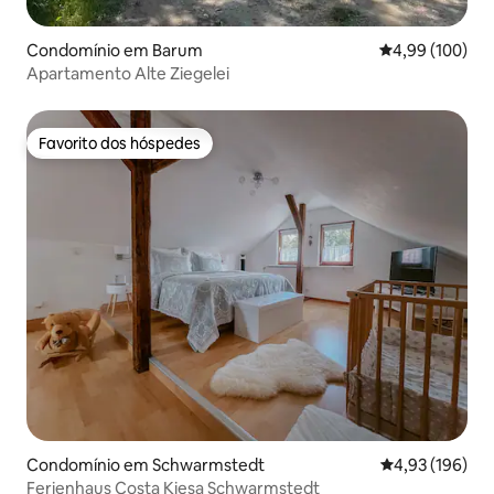
Condomínio em Barum
Classificação m
4,99 (100)
Apartamento Alte Ziegelei
Favorito dos hóspedes
Favorito dos hóspedes
Condomínio em Schwarmstedt
Classificação 
4,93 (196)
Ferienhaus Costa Kiesa Schwarmstedt