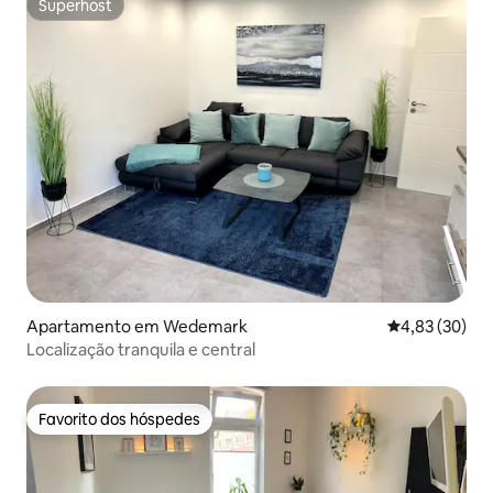
Superhost
Superhost
Apartamento em Wedemark
Classificação
4,83 (30)
Localização tranquila e central
Favorito dos hóspedes
Favorito dos hóspedes