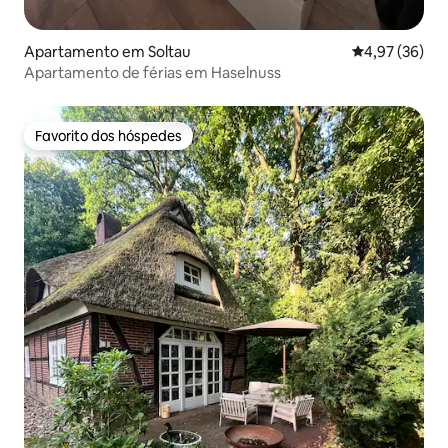
Apartamento em Soltau
Classificação
4,97 (36)
Apartamento de férias em Haselnuss
Favorito dos hóspedes
Favorito dos hóspedes