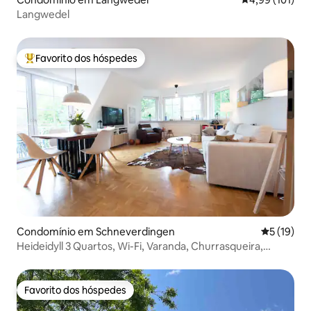
Langwedel
Favorito dos hóspedes
Favoritos dos hóspedes mais apreciados
Condomínio em Schneverdingen
Classifica
5 (19)
Heideidyll 3 Quartos, Wi-Fi, Varanda, Churrasqueira,
Garagem
Favorito dos hóspedes
Favorito dos hóspedes