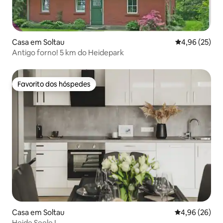
Casa em Soltau
Classificação
4,96 (25)
Antigo forno! 5 km do Heidepark
Favorito dos hóspedes
Favorito dos hóspedes
Casa em Soltau
Classificação 
4,96 (26)
Heide Seele I