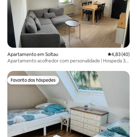
Apartamento em Soltau
Classificação
4,83 (40)
Apartamento acolhedor com personalidade | Hospeda 3
pessoas
Favorito dos hóspedes
Favorito dos hóspedes