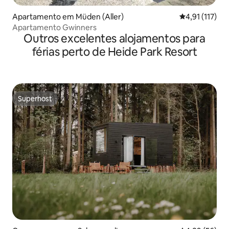
Apartamento em Müden (Aller)
Classificação 
4,91 (117)
Apartamento Gwinners
Outros excelentes alojamentos para
férias perto de Heide Park Resort
Superhost
Superhost