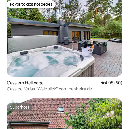
Favorito dos hóspedes
Favorito dos hóspedes
Casa em Hellwege
Classificação 
4,98 (50)
Casa de férias "Waldblick" com banheira de
hidromassagem e sauna
Superhost
Superhost