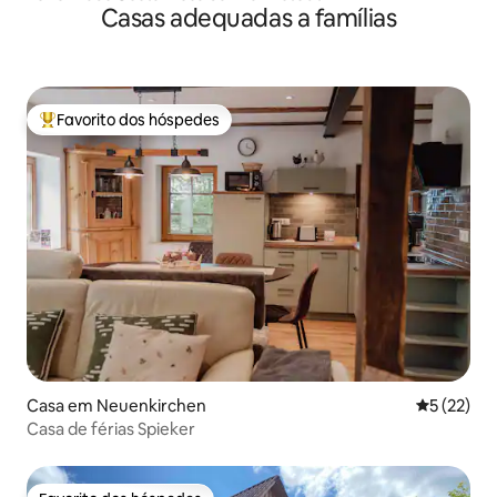
Casas adequadas a famílias
Favorito dos hóspedes
Favoritos dos hóspedes mais apreciados
Casa em Neuenkirchen
Classifica
5 (22)
Casa de férias Spieker