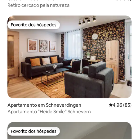
Retiro cercado pela natureza
Favorito dos hóspedes
Favorito dos hóspedes
Apartamento em Schneverdingen
Classificação 
4,96 (85)
Apartamento "Heide Smile" Schnevern
Favorito dos hóspedes
Favorito dos hóspedes