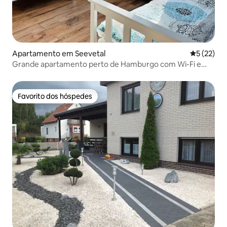
Apartamento em Seevetal
Classifica
5 (22)
Grande apartamento perto de Hamburgo com Wi-Fi e
estacionamento
Favorito dos hóspedes
Favorito dos hóspedes