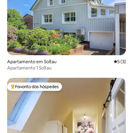
Apartamento em Soltau
Classific
5 (3)
Apartamento 1 Soltau
Favorito dos hóspedes
Favoritos dos hóspedes mais apreciados