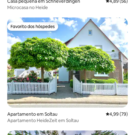
Casa pequena em Schneverdingen
Classificação 
4,89 (56)
Microcasa no Heide
Favorito dos hóspedes
Favorito dos hóspedes
Apartamento em Soltau
Classificação 
4,99 (79)
Apartamento HeideZeit em Soltau