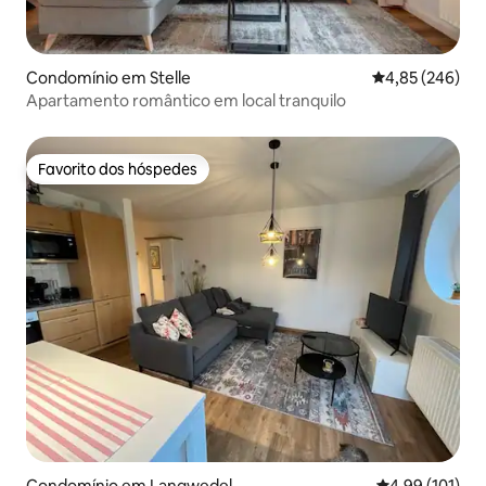
Condomínio em Stelle
Classificação m
4,85 (246)
Apartamento romântico em local tranquilo
Favorito dos hóspedes
Favorito dos hóspedes
Condomínio em Langwedel
Classificação 
4,99 (101)