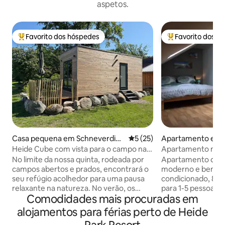
aspetos.
Favorito dos hóspedes
Favorito dos h
Favoritos dos hóspedes mais apreciados
Favoritos dos hó
Casa pequena em Schneverding
Classificação média de 5 em 
5 (25)
Apartamento em 
en
de
Heide Cube com vista para o campo na
Apartamento no ú
charneca de Lüneburg
bangalô moderno 
No limite da nossa quinta, rodeada por
Apartamento de fé
campos abertos e prados, encontrará o
moderno e bem il
seu refúgio acolhedor para uma pausa
condicionado, 80 
relaxante na natureza. No verão, os
para 1-5 pessoas, 
Comodidades mais procuradas em
vitelos pastam nas proximidades
orla da floresta! G
enquanto as abelhas zumbem pelo
de jantar (incl. Ca
alojamentos para férias perto de Heide
prado de flores silvestres do outro lado.
quarto com cama d