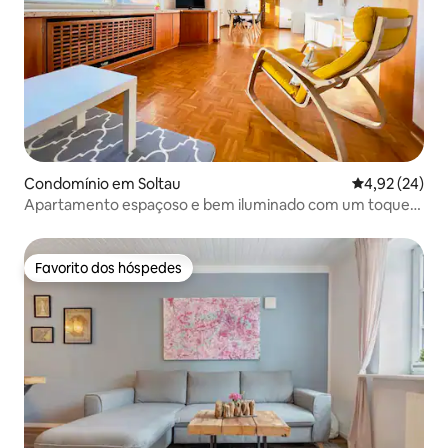
Condomínio em Soltau
Classificação
4,92 (24)
Apartamento espaçoso e bem iluminado com um toque
de bem-estar
Favorito dos hóspedes
Favorito dos hóspedes