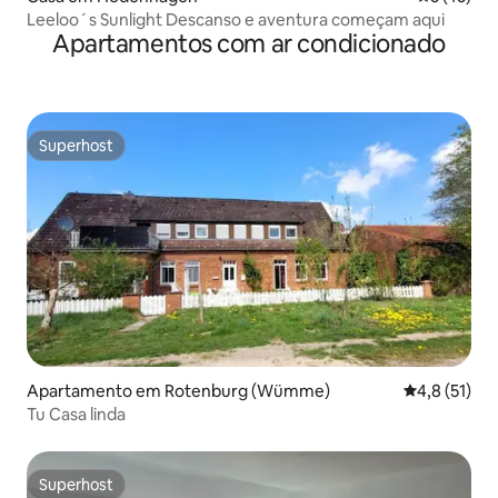
Leeloo´s Sunlight Descanso e aventura começam aqui
Apartamentos com ar condicionado
Superhost
Superhost
Apartamento em Rotenburg (Wümme)
Classificaçã
4,8 (51)
Tu Casa linda
Superhost
Superhost