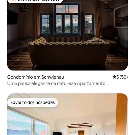
Favoritos dos hóspedes mais apreciados
Condomínio em Schwienau
Classifica
5 (50)
Uma pausa elegante na natureza Apartamento
Borgonhesa
Favorito dos hóspedes
Favorito dos hóspedes