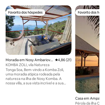
Favorito dos hóspedes
Favorito dos hós
Favorito dos hóspedes
Favorito dos hós
Moradia em Nosy Ambariova
Classificação média de 4,86 em 
4,86 (21)
to
KOMBA ZOLI, vila Natureza
Tonga Soa, Bem-vindo a Komba Zoli,
uma moradia atípica rodeada pela
natureza na ilha de Nosy Komba. A
nossa villa, a sua vista incrível e a sua
calma refrescante dão-lhe as boas-
vindas para uma estadia em completa
serenidade e autenticidade em NK, a 20
Casa em Ampasy
minutos de barco de Nosy Be. 2 quartos
Pérola da ilha Con