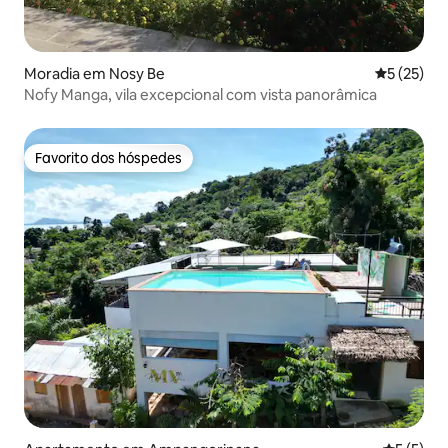
Moradia em Nosy Be
Classifica
5 (25)
Nofy Manga, vila excepcional com vista panorâmica
Favorito dos hóspedes
Favorito dos hóspedes