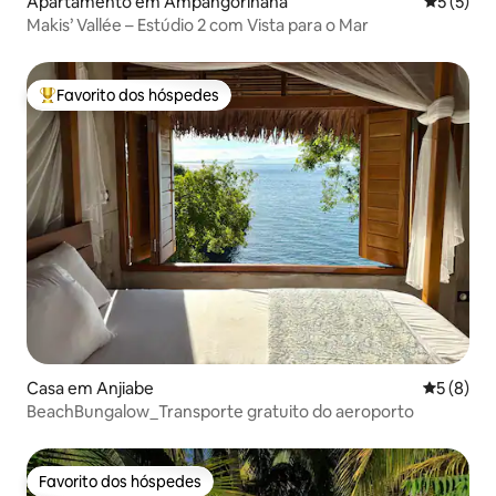
Apartamento em Ampangorinana
Classific
5 (5)
Makis’ Vallée – Estúdio 2 com Vista para o Mar
Favorito dos hóspedes
Favoritos dos hóspedes mais apreciados
Casa em Anjiabe
Classific
5 (8)
BeachBungalow_Transporte gratuito do aeroporto
Favorito dos hóspedes
Favorito dos hóspedes