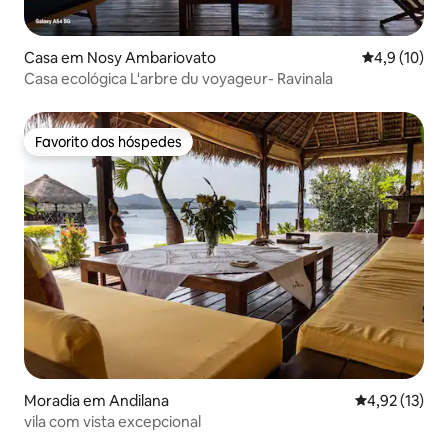
Casa em Nosy Ambariovato
Classificaçã
4,9 (10)
Casa ecológica L'arbre du voyageur- Ravinala
Favorito dos hóspedes
Favorito dos hóspedes
Moradia em Andilana
Classificação
4,92 (13)
vila com vista excepcional