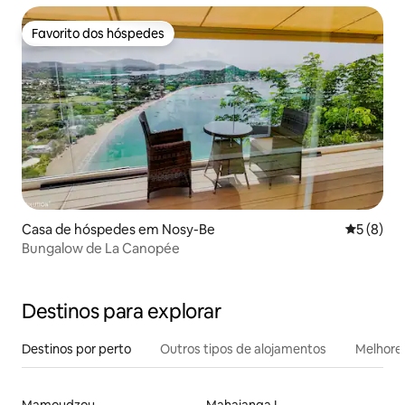
Favorito dos hóspedes
Favorito dos hóspedes
Casa de hóspedes em Nosy-Be
Classific
5 (8)
Bungalow de La Canopée
Destinos para explorar
Destinos por perto
Outros tipos de alojamentos
Melhores