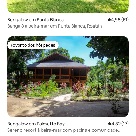
Bungalow em Punta Blanca
Classificação
4,98 (51)
Bangalô à beira-mar em Punta Blanca, Roatán
Favorito dos hóspedes
Favorito dos hóspedes
Bungalow em Palmetto Bay
Classificação
4,82 (17)
Sereno resort à beira-mar com piscina e comunidade
privativa