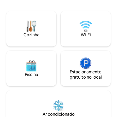
vistas deslumbran
perturbado. O clima constante do
poucos passos da p
Caribe durante todo o ano, o sol e a
restaurante e do 
temperatura em torno de 30 graus,
este retiro tranqu
tanto no ar quanto no mar, deixam em
tranquilas, entard
todos uma boa dose de saúde e bem-
fôlego e o cenário
estar. Rodeado por uma vegetação e
romance, relaxam
fauna incríveis, você se sentirá no
Cozinha
Wi-Fi
inesquecíveis em 
paraíso. A ilha de Roatan é um lugar
verdadeiramente único.
Estacionamento
Piscina
gratuito no local
Ar condicionado