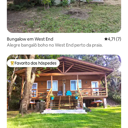
Bungalow em West End
Classificaçã
4,71 (7)
Alegre bangalô boho no West End perto da praia.
Favorito dos hóspedes
Favoritos dos hóspedes mais apreciados