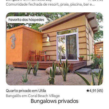
Comunidade fechada de resort, praia, piscina, bar e
churrasqueira
Favorito dos hóspedes
Favorito dos hóspedes
Quarto privado em Utila
Classificação
4,91 (45)
Bangalôs em Coral Beach Village
Bungalows privados