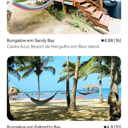
Bungalow em Sandy Bay
Classificação
4,88 (16)
Casita Azul, Resort de Mergulho em Blue Island
Bungalow em Palmetto Bay
Classificaçã
4,8 (10)