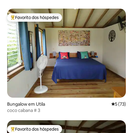
Favorito dos hóspedes
Favoritos dos hóspedes mais apreciados
Bungalow em Utila
Classifica
5 (73)
coco cabana # 3
Favorito dos hóspedes
Favoritos dos hóspedes mais apreciados