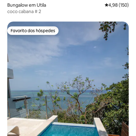
Bungalow em Utila
Classificação 
4,98 (150)
coco cabana # 2
Favorito dos hóspedes
Favorito dos hóspedes