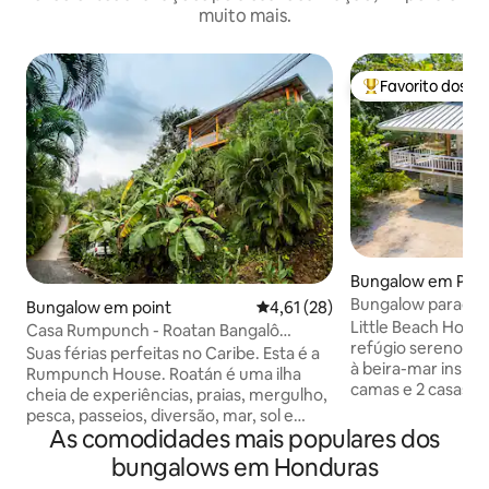
muito mais.
Favorito dos h
Favoritos dos hó
Bungalow em Palm
Bungalow paradisí
Bungalow em point
Classificação média de 4,61 em 
4,61 (28)
à praia de Roatan
Little Beach Hous
Casa Rumpunch - Roatan Bangalô
refúgio sereno na 
grande com terraço
Suas férias perfeitas no Caribe. Esta é a
à beira-mar inspir
Rumpunch House. Roatán é uma ilha
camas e 2 casas d
cheia de experiências, praias, mergulho,
Bay, onde o charm
pesca, passeios, diversão, mar, sol e
conforto moderno
As comodidades mais populares dos
bem-estar. Um lugar onde o tempo
e Wi-Fi. Acorde a
ainda passa devagar e você pode
bungalows em Honduras
saboreie café nu
desfrutar do verão prolongado sem ser