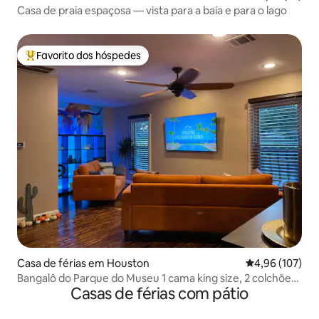
Casa de praia espaçosa — vista para a baía e para o lago
Favorito dos hóspedes
Favoritos dos hóspedes mais apreciados
Casa de férias em Houston
Classificação 
4,96 (107)
Bangalô do Parque do Museu 1 cama king size, 2 colchões
Casas de férias com pátio
infláveis, sofá