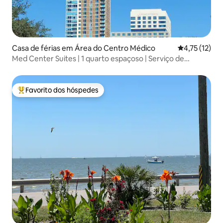
Casa de férias em Área do Centro Médico
Classificação
4,75 (12)
Med Center Suites | 1 quarto espaçoso | Serviço de
transporte
Favorito dos hóspedes
Favoritos dos hóspedes mais apreciados