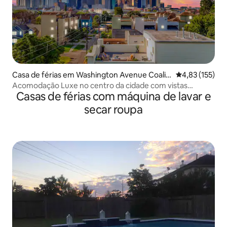
Casa de férias em Washington Avenue Coaliti
Classificação 
4,83 (155)
on / Memorial Park
Acomodação Luxe no centro da cidade com vistas
Casas de férias com máquina de lavar e
deslumbrantes em Houston✨
secar roupa