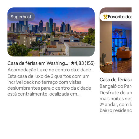
Superhost
Favorito dos h
Superhost
Favoritos dos hó
Casa de férias em Washingt
Classificação média de 4,83 em 5
4,83 (155)
on Avenue Coalition / Memo
Acomodação Luxe no centro da cidade
rial Park
com vistas deslumbrantes em
Esta casa de luxo de 3 quartos com um
Casa de férias em
Houston✨
incrível deck no terraço com vistas
Bangalô do Parqu
deslumbrantes para o centro da cidade
king size, 2 colchõ
Desfrute de um d
está centralmente localizada em
mais noites neste
Houston, a poucos minutos de distância
2º andar, com loca
de toneladas de atrações. - Minute Maid
bairro residencial 
park - George R. Brown Convention
madeira, cozinha 
Center - Market Square Park - Parque
ajustável, sofá, 2 colch
Sesquicentennial -Bayou Parkland -JP
orgulhamos com h
Morgan Chase Morgan Sky lobby -
qualidade comprov
Wortham Theater, etc. Venha desfrutar