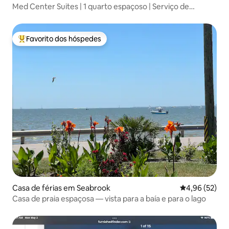
Med Center Suites | 1 quarto espaçoso | Serviço de
transporte
Favorito dos hóspedes
Favoritos dos hóspedes mais apreciados
Casa de férias em Seabrook
Classificação
4,96 (52)
Casa de praia espaçosa — vista para a baía e para o lago