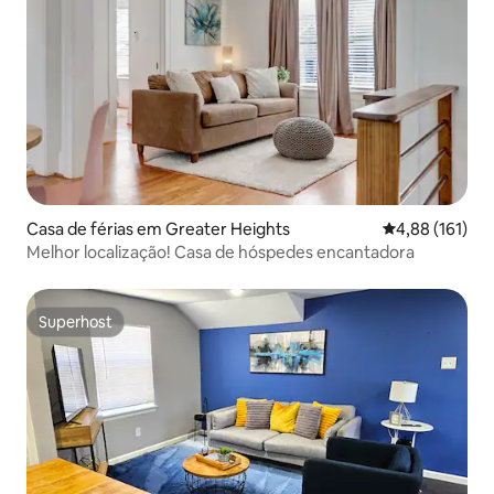
Casa de férias em Greater Heights
Classificação 
4,88 (161)
Melhor localização! Casa de hóspedes encantadora
Superhost
Superhost