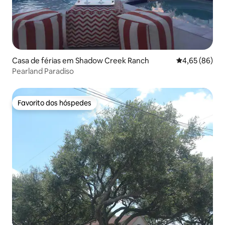
Casa de férias em Shadow Creek Ranch
Classificação 
4,65 (86)
Pearland Paradiso
Favorito dos hóspedes
Favorito dos hóspedes