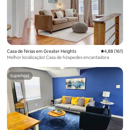
Casa de férias em Greater Heights
Classificação 
4,88 (161)
Melhor localização! Casa de hóspedes encantadora
Superhost
Superhost