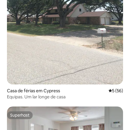
Casa de férias em Cypress
Classifica
5 (56)
Equipas. Um lar longe de casa
Superhost
Superhost