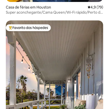
Casa de férias em Houston
Classificaçã
4,9 (79)
Super aconchegante/Cama Queen/Wi-Fi rápido/Perto do
centro da cidade!
Favorito dos hóspedes
Favoritos dos hóspedes mais apreciados