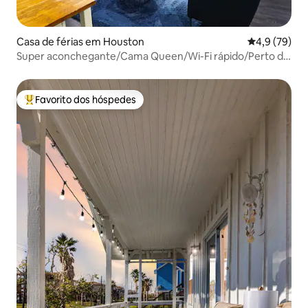
Casa de férias em Houston
Classificaçã
4,9 (79)
Super aconchegante/Cama Queen/Wi-Fi rápido/Perto do
centro da cidade!
Favorito dos hóspedes
Favoritos dos hóspedes mais apreciados