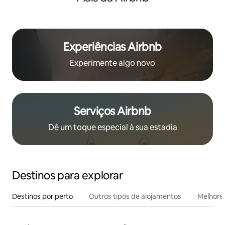
Experiências Airbnb
Experimente algo novo
Serviços Airbnb
Dê um toque especial à sua estadia
Destinos para explorar
Destinos por perto
Outros tipos de alojamentos
Melhores