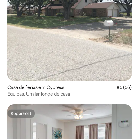
Casa de férias em Cypress
Classifica
5 (56)
Equipas. Um lar longe de casa
Superhost
Superhost