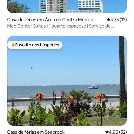
Casa de férias em Área do Centro Médico
Classificação
4,75 (12)
Med Center Suites | 1 quarto espaçoso | Serviço de
transporte
Favorito dos hóspedes
Favoritos dos hóspedes mais apreciados
Casa de férias em Seabrook
Classificação
4,96 (52)