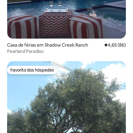
Casa de férias em Shadow Creek Ranch
Classificação 
4,65 (86)
Pearland Paradiso
Favorito dos hóspedes
Favorito dos hóspedes