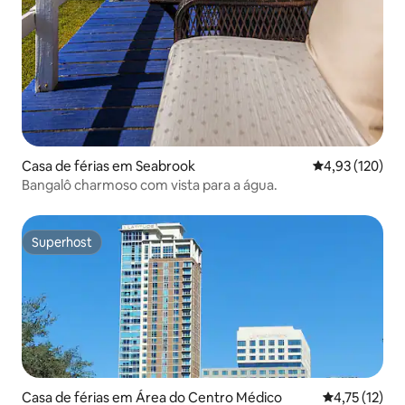
Casa de férias em Seabrook
Classificação 
4,93 (120)
Bangalô charmoso com vista para a água.
Superhost
Superhost
Casa de férias em Área do Centro Médico
Classificação
4,75 (12)