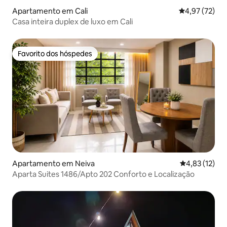
Apartamento em Cali
Classificação
4,97 (72)
Casa inteira duplex de luxo em Cali
Favorito dos hóspedes
Favorito dos hóspedes
Apartamento em Neiva
Classificação
4,83 (12)
Aparta Suites 1486/Apto 202 Conforto e Localização