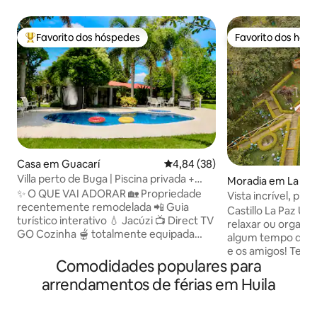
Favorito dos hóspedes
Favorito dos hós
Favoritos dos hóspedes mais apreciados
Favorito dos hós
Casa em Guacarí
Classificação média de 4,84 em 
4,84 (38)
Villa perto de Buga | Piscina privada +
Moradia em La Pa
jacúzi
✨ O QUE VAI ADORAR 🏡 Propriedade
Vista incrível, pisc
recentemente remodelada 📲 Guia
sala de eventos
Castillo La Paz Uma bela casa para
turístico interativo 💧 Jacúzi 📺 Direct TV
relaxar ou organiz
GO Cozinha 🫕 totalmente equipada
algum tempo de qu
🧖🏾 Banho turco individual 👩‍💼 Serviço
e os amigos! Tem 
de concierge 24 horas por dia, 7 dias por
Comodidades populares para
aquecido, bar ao ar
semana (em área independente) 💦
pingue-pongue, bil
arrendamentos de férias em Huila
Piscina com chuveiro exterior •💆🏽‍♀️
eventos, estacion
Serviço de massagem (custo extra) 🏓
campo de futebol e
Mesa de ping-pong, campo de futebol,