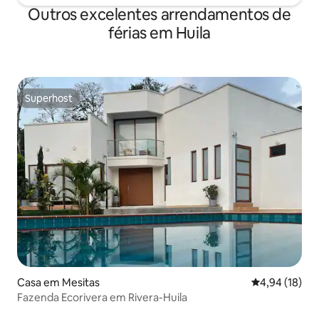
Outros excelentes arrendamentos de
férias em Huila
Superhost
Superhost
Casa em Mesitas
Classificação
4,94 (18)
Fazenda Ecorivera em Rivera-Huila