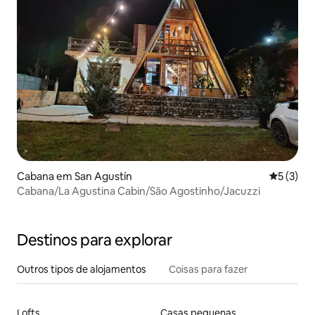
Cabana em San Agustín
Classific
5 (3)
Cabana/La Agustina Cabin/São Agostinho/Jacuzzi
Destinos para explorar
Outros tipos de alojamentos
Coisas para fazer
Lofts
Casas pequenas