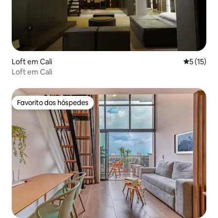
Loft em Cali
Classifica
5 (15)
Loft em Cali
Favorito dos hóspedes
Favorito dos hóspedes