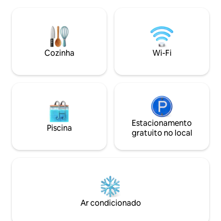
minutos de Cali e 
jogos de tabuleiro, fogueira e muito mais
(CLO). Com empr
🍖 Área de churrasco e grandes zonas
residente em sua 
verdes ☕ Café de cortesia e muito mais
reserva inclui h
🌬️ Ventiladores, Wi-Fi rápido e Smart TV
para até 20 hóspe
🚗 Estacionamento privado
chef profissional
Cozinha
Wi-Fi
providenciados
Estacionamento
Piscina
gratuito no local
Ar condicionado