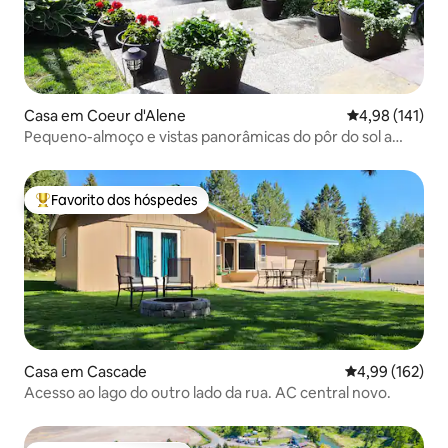
Casa em Coeur d'Alene
Classificação 
4,98 (141)
Pequeno-almoço e vistas panorâmicas do pôr do sol a
partir da banheira de hidromassagem
Favorito dos hóspedes
Favoritos dos hóspedes mais apreciados
Casa em Cascade
Classificação 
4,99 (162)
Acesso ao lago do outro lado da rua. AC central novo.