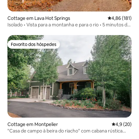
Cottage em Lava Hot Springs
Classificação 
4,86 (181)
Isolado • Vista para a montanha e para o rio • 5 minutos de
Lava
Favorito dos hóspedes
Favorito dos hóspedes
Cottage em Montpelier
Classificaçã
4,9 (20)
"Casa de campo à beira do riacho" com cabana rústica
(acomoda 25 pessoas)