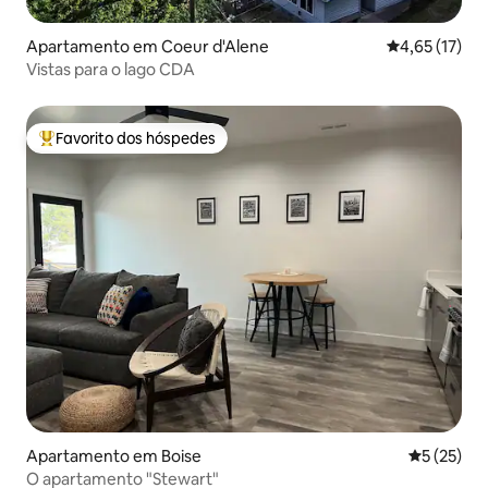
Apartamento em Coeur d'Alene
Classificação
4,65 (17)
Vistas para o lago CDA
Favorito dos hóspedes
Favoritos dos hóspedes mais apreciados
Apartamento em Boise
Classifica
5 (25)
O apartamento "Stewart"