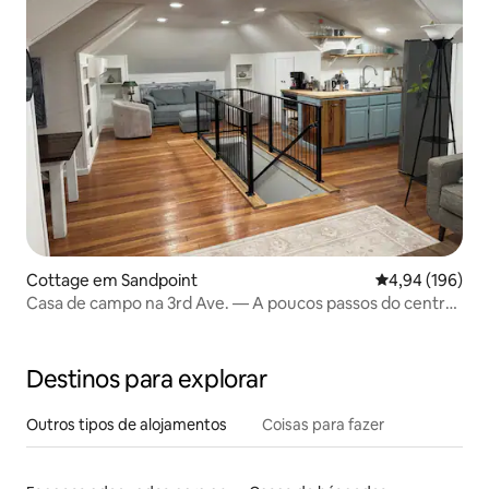
Cottage em Sandpoint
Classificação m
4,94 (196)
Casa de campo na 3rd Ave. — A poucos passos do centro
da cidade
Destinos para explorar
Outros tipos de alojamentos
Coisas para fazer