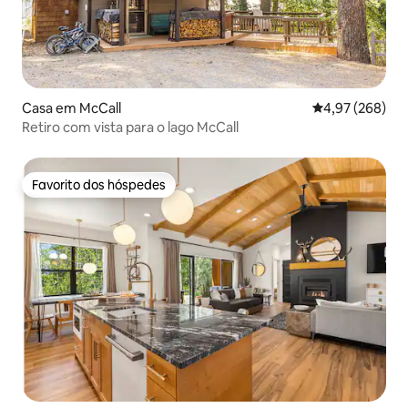
Casa em McCall
Classificação m
4,97 (268)
Retiro com vista para o lago McCall
Favorito dos hóspedes
Favorito dos hóspedes