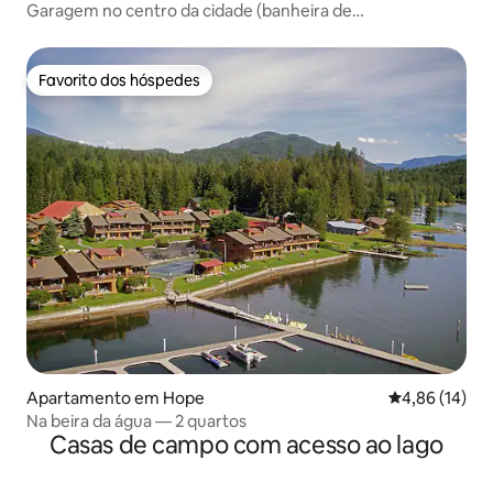
Garagem no centro da cidade (banheira de
hidromassagem privativa)
Favorito dos hóspedes
Favorito dos hóspedes
Apartamento em Hope
Classificação
4,86 (14)
Na beira da água — 2 quartos
Casas de campo com acesso ao lago