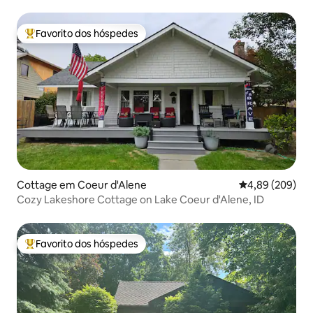
Favorito dos hóspedes
Favoritos dos hóspedes mais apreciados
Cottage em Coeur d'Alene
Classificação m
4,89 (209)
Cozy Lakeshore Cottage on Lake Coeur d'Alene, ID
Favorito dos hóspedes
Favoritos dos hóspedes mais apreciados