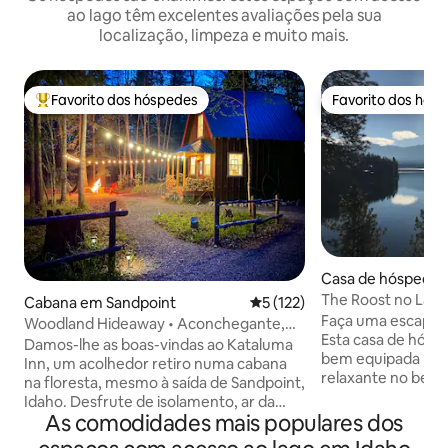
ao lago têm excelentes avaliações pela sua
localização, limpeza e muito mais.
Favorito dos hóspedes
Favorito dos hós
Favoritos dos hóspedes mais apreciados
Favorito dos hós
Casa de hóspede
en
The Roost no Lag
Cabana em Sandpoint
Classificação média de 5 em 
5 (122)
Faça uma escapad
Woodland Hideaway • Aconchegante,
Esta casa de hósp
tranquilo, adequado a animais de
Damos-lhe as boas-vindas ao Kataluma
bem equipada par
estimação
Inn, um acolhedor retiro numa cabana
relaxante no belo 
na floresta, mesmo à saída de Sandpoint,
Encontrará um es
Idaho. Desfrute de isolamento, ar da
com uma cozinha 
As comodidades mais populares dos
montanha e vida selvagem abundante
uma lareira acolh
com fácil acesso a caminhadas, ciclismo,