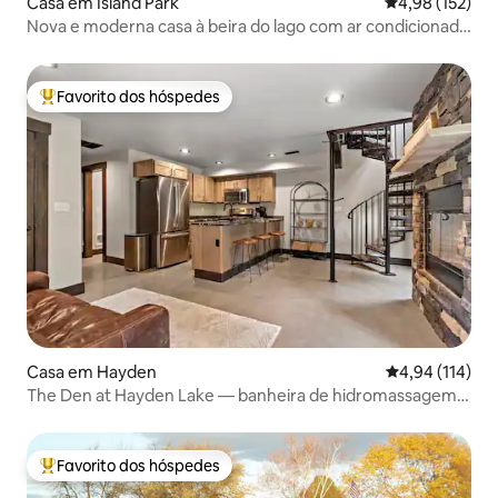
Casa em Island Park
Classificação 
4,98 (152)
Nova e moderna casa à beira do lago com ar condicionado
- The Island Park House
Favorito dos hóspedes
Favoritos dos hóspedes mais apreciados
Casa em Hayden
Classificação 
4,94 (114)
The Den at Hayden Lake — banheira de hidromassagem,
privacidade, doca
Favorito dos hóspedes
Favoritos dos hóspedes mais apreciados