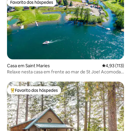
Favorito dos hóspedes
Favorito dos hóspedes
Casa em Saint Maries
Classificação 
4,93 (113)
Relaxe nesta casa em frente ao mar de St Joe! Acomoda 7
pessoas
Favorito dos hóspedes
Favoritos dos hóspedes mais apreciados