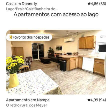
Casa em Donnelly
Classificação 
4,86 (83)
Lago*Praia*Cais*Banheira de
Apartamentos com acesso ao lago
hidromassagem*Esqui*Explorar*Caçar*Pesca no gelo
Favorito dos hóspedes
Favoritos dos hóspedes mais apreciados
Apartamento em Nampa
Classificação 
4,99 (94)
O retiro rural dos Meyer