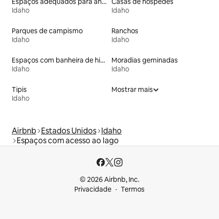
Espaços adequados para animais de estimação
Casas de hóspedes
Idaho
Idaho
Parques de campismo
Ranchos
Idaho
Idaho
Espaços com banheira de hidromassagem
Moradias geminadas
Idaho
Idaho
Tipis
Mostrar mais
Idaho
Airbnb
Estados Unidos
Idaho
Espaços com acesso ao lago
© 2026 Airbnb, Inc.
Privacidade
Termos