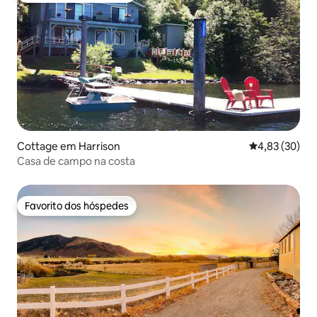
Cottage em Harrison
Classificação
4,83 (30)
Casa de campo na costa
Favorito dos hóspedes
Favorito dos hóspedes