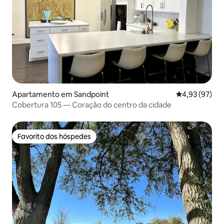
Apartamento em Sandpoint
Classificação
4,93 (97)
Cobertura 105 — Coração do centro da cidade
Favorito dos hóspedes
Favorito dos hóspedes