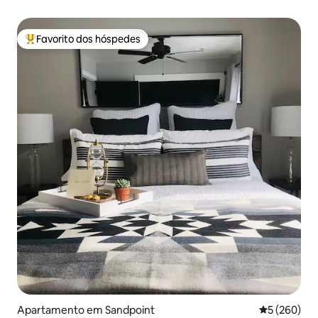
Favorito dos hóspedes
Favoritos dos hóspedes mais apreciados
Apartamento em Sandpoint
Classificaçã
5 (260)