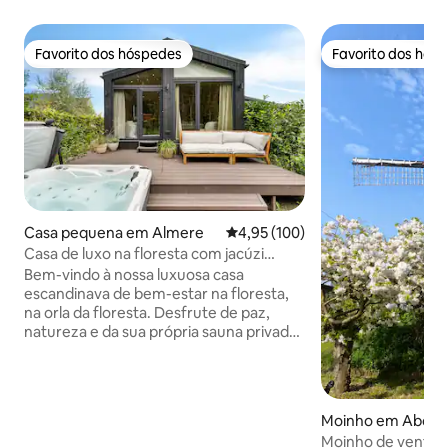
Favorito dos hóspedes
Favorito dos hós
Favorito dos hóspedes
Favorito dos hós
Casa pequena em Almere
Classificação média de 4,95 em 5
4,95 (100)
Casa de luxo na floresta com jacúzi
privado, sauna e ar condicionado
Bem-vindo à nossa luxuosa casa
escandinava de bem-estar na floresta,
na orla da floresta. Desfrute de paz,
natureza e da sua própria sauna privada
e jacuzzi, com Amesterdão, Utrecht e 't
Gooi por perto para uma viagem de um
dia. Aqui pode relaxar completamente
ou descontrair após um dia repleto de
Moinho em Abco
excursões divertidas. • Jacuzzi privado
Moinho de vento p
com bolhas e jatos (±38 °C, durante todo