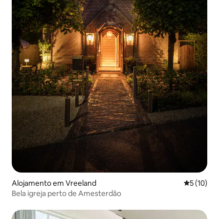
Alojamento em Vreeland
Classifica
5 (10)
Bela igreja perto de Amesterdão