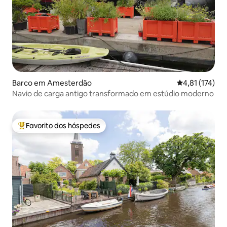
Barco em Amesterdão
Classificação 
4,81 (174)
Navio de carga antigo transformado em estúdio moderno
Favorito dos hóspedes
Favoritos dos hóspedes mais apreciados