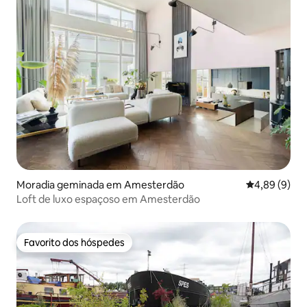
Moradia geminada em Amesterdão
Classificaçã
4,89 (9)
Loft de luxo espaçoso em Amesterdão
Favorito dos hóspedes
Favorito dos hóspedes