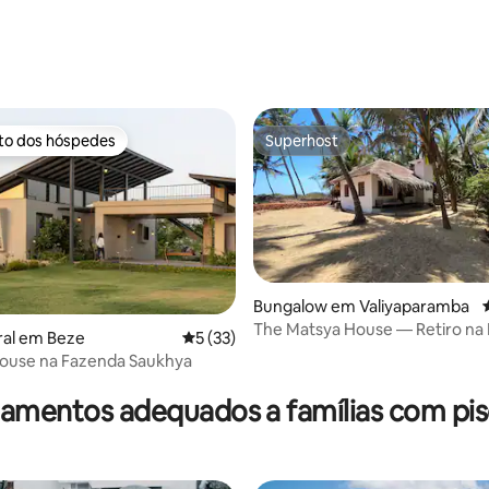
ito dos hóspedes
Superhost
s dos hóspedes mais apreciados
Superhost
Bungalow em Valiyaparamba
The Matsya House — Retiro na 
ral em Beze
Classificação média de 5 em 5 estrelas, 3
5 (33)
ouse na Fazenda Saukhya
 de 5 em 5 estrelas, 24avaliações
jamentos adequados a famílias com pis