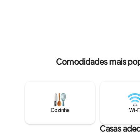
uma mesa de bilhar, uma mesa de ténis
plantação
de mesa e uma área de fogueira, tudo
arco, etc. O pequeno-almoço é gratuito.
para seu uso pessoal. A cúpula está
Não há at
localizada num terraço elevado, para que
monção. N
possa desfrutar de vistas deslumbrantes
festas e 
da montanha e do vale em redor, sem
que ninguém possa ver o seu espaço.
Comodidades mais popul
Cozinha
Wi-F
Casas adeq