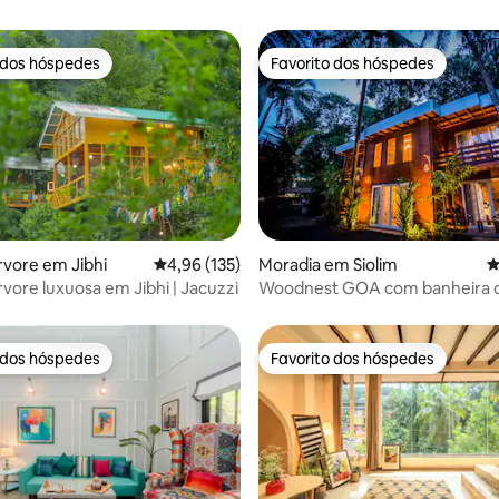
 dos hóspedes
Favorito dos hóspedes
 dos hóspedes
Favorito dos hóspedes
4,93 em 5 estrelas, 175avaliações
rvore em Jibhi
Classificação média de 4,96 em 5 estrelas, 13
4,96 (135)
Moradia em Siolim
C
rvore luxuosa em Jibhi | Jacuzzi
Woodnest GOA com banheira 
hidromassagem
 dos hóspedes
Favorito dos hóspedes
 dos hóspedes
Favorito dos hóspedes