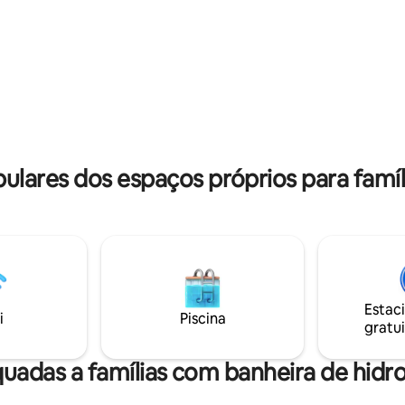
deslumbrantes e a nossa hospit
, tiro com espingarda, tiro com
sempre caseira, calorosa e aco
Estadia mínima de 2 noites obri
ividades no rio durante a
Por favor, NÃO reserve por 1 no
ão é permitida música alta,
STAGS NÃO PERMITIDOS 🚫
grupos de despedida de solteiro
ares dos espaços próprios para famíli
Estac
i
Piscina
gratui
uadas a famílias com banheira de hi