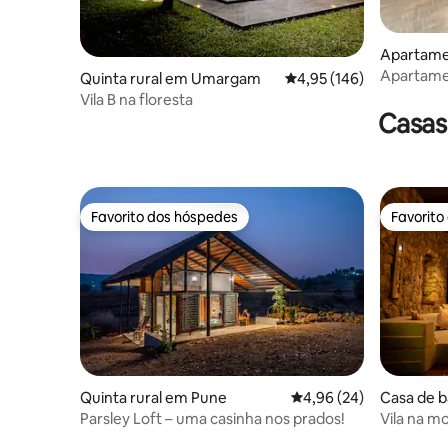
Apartame
Apartame
Quinta rural em Umargam
Classificação média de 
4,95 (146)
piscina d
Vila B na floresta
Casas
Favorito dos hóspedes
Favorito
Favorito dos hóspedes
Favorito
Quinta rural em Pune
Classificação média de
4,96 (24)
Casa de 
Parsley Loft – uma casinha nos prados!
Vila na m
pedra