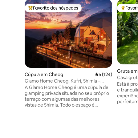
Favorito dos hóspedes
Favor
Favoritos dos hóspedes mais apreciados
Favorito
Gruta em
Cúpula em Cheog
Classificação média 
5 (124)
Casa grut
Glamo Home Cheog, Kufri, Shimla –
Rivertree
Está à pr
Alojamento privado
A Glamo Home Cheog é uma cúpula de
e tranqui
glamping privada situada no seu próprio
experiênc
terraço com algumas das melhores
perfeitame
vistas de Shimla. Todo o espaço é
e família
exclusivamente seu quando reserva,
piscina p
oferecendo total privacidade e conforto.
subterrân
Desfrute de uma banheira de
da planta
hidromassagem privativa, um projetor
apenas um
de 150 polegadas para noites de cinema,
Atividades