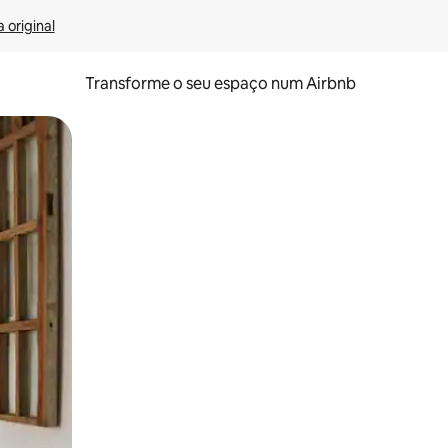
 original
Transforme o seu espaço num Airbnb
tos de toque ou deslize.