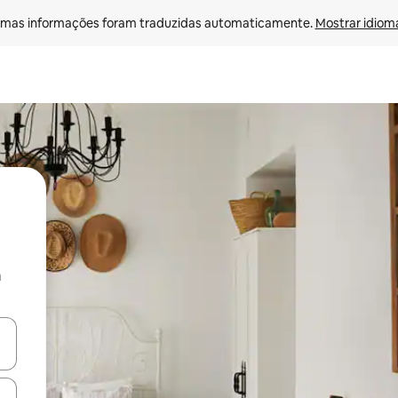
mas informações foram traduzidas automaticamente. 
Mostrar idioma
a
egue com as teclas de seta para cima e para baixo ou explore com ges