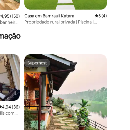
3avaliações
Casa em Bamrauli Katara
Classificação méd
5 (4)
lassificação média de 4,95 em 5 estrelas, 150avaliações
4,95 (150)
Propriedade rural privada | Piscina |
banheira |
Relvado | Agra
imação
Superhost
Superhost
Classificação média de 4,94 em 5 estrelas, 36avaliações
4,94 (36)
lls com
8avaliações