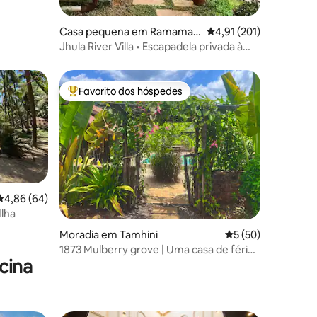
Casa pequena em Ramaman
Classificação média de
4,91 (201)
galam
Jhula River Villa • Escapadela privada à
beira-rio
Favorito dos hóspedes
Favoritos dos hóspedes mais apreciados
Classificação média de 4,86 em 5 estrelas, 64avaliações
4,86 (64)
Ilha
3avaliações
Moradia em Tamhini
Classificação médi
5 (50)
1873 Mulberry grove | Uma casa de férias
cina
em Mulshi