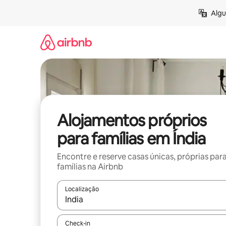
Saltar
Algu
para
o
conteúdo
Alojamentos próprios
para famílias em Índia
Encontre e reserve casas únicas, próprias par
famílias na Airbnb
Localização
Quando os resultados estiverem disponíveis, nav
Check-in