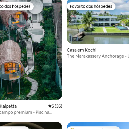
ito dos hóspedes
Favorito dos hóspedes
s dos hóspedes mais apreciados
Favorito dos hóspedes
Casa em Kochi
The Marakassery Anchorage - U
Boutique
4,76 em 5 estrelas, 377avaliações
Kalpetta
Classificação média de 5 em 5 estrelas, 3
5 (35)
campo premium • Piscina
Vista para a natureza