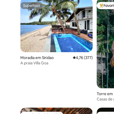
Superhost
Favor
Superhost
Favorito
Moradia em Siridao
Classificação média de 
4,76 (377)
A praia Villa Goa
Torre em 
Casas de 
privada • 