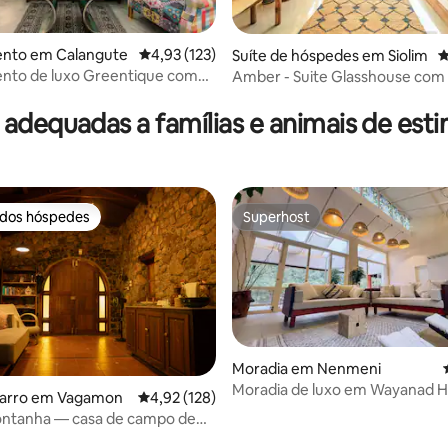
nto em Calangute
Classificação média de 4,93 em 5 estrelas, 12
4,93 (123)
Suíte de hóspedes em Siolim
C
nto de luxo Greentique com
Amber - Suite Glasshouse com 
4,95 em 5 estrelas, 146avaliações
e mergulho, Calangute
Pause Project
 adequadas a famílias e animais de est
 dos hóspedes
Superhost
 dos hóspedes
Superhost
Moradia em Nenmeni
Moradia de luxo em Wayanad Hi
 4,96 em 5 estrelas, 24avaliações
barro em Vagamon
Classificação média de 4,92 em 5 estrelas, 12
4,92 (128)
jardim privado
ontanha — casa de campo de