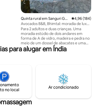
alidade é
lhedora!
gatória!
ite.
Quinta rural em Sanguri Gao
Classificação média de 
4,96 (184)
n
Avocados B&B, Bhimtal: moradia de luxo
em forma de A
Para 2 adultos e duas crianças. Uma
moradia estúdio de dois andares em
forma de A de vidro, madeira e pedra no
meio de um dossel de abacates e uma
as para alugar em Índia
pequena vinha de kiwis e algumas
plantas de flores raras nas instalações da
nossa propriedade ancestral. Ambiente
vintage, uma lareira, uma nascente de
água doce, muitos lagos, uma rede e o
chilrear constante dos pássaros para lhe
fazer companhia. Ideal para
caminhantes, leitores, observadores de
ionamento
aves, amantes da natureza, praticantes
Ar condicionado
to no local
de meditação ou pessoas que procuram
apenas um local tranquilo numa floresta.
dromassagem