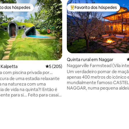
ito dos hóspedes
Favorito dos hóspedes
s dos hóspedes mais apreciados
Favoritos dos hóspedes mais a
Quinta rural em Naggar
C
Naggarville Farmstead (Vila inte
 Kalpetta
Classificação média de 5 em 5 estrelas, 20
5 (205)
de 5 em 5 estrelas, 124avaliações
Primeiro andar
Um verdadeiro pomar de maçãs 
a com piscina privada por
apenas 400 metros do icónico 
 FarmStay
ocura de uma estadia relaxante
mundialmente famoso CASTE
la na natureza com uma
NAGGAR, numa pequena aldei
ia de vida na quinta?! Então é
pitoresca chamada Chanalti. É
nte para si... Feito para casais
configuração rústica da aldeia,
s com uma cascata para uma
equipada com todos os confor
rivada aberta anexada ao quarto
modernos - juntamente com c
eo. Dá uma vista da vegetação
intermináveis de chá de ervas, 
ção de pimenta do café. Não é
histórias para partilhar! É um l
a estadia, é uma experiência
ar é sempre fresco, as vistas 
 gratuitas: passeio pela