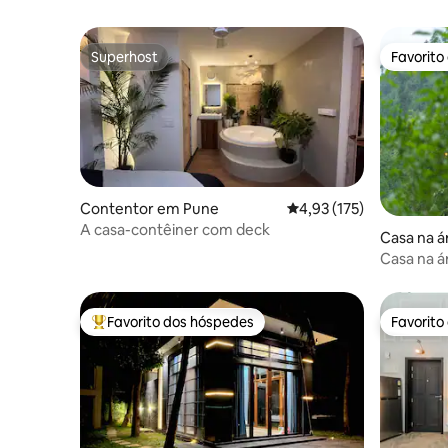
Superhost
Favorito
Superhost
Favorito
Contentor em Pune
Classificação média de 
4,93 (175)
A casa-contêiner com deck
Casa na á
Casa na á
Favorito dos hóspedes
Favorito
Favoritos dos hóspedes mais apreciados
Favorito