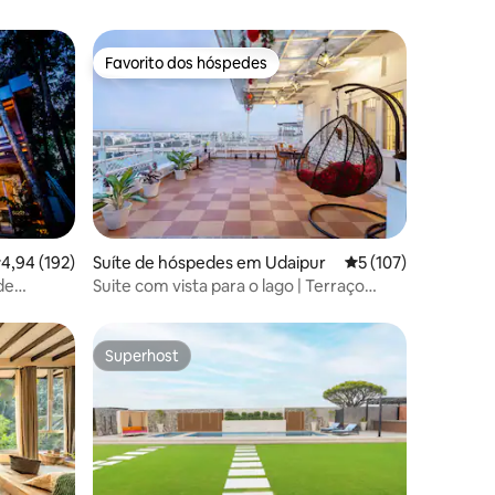
Favorito dos hóspedes
Favorito dos hóspedes
5avaliações
lassificação média de 4,94 em 5 estrelas, 192avaliações
4,94 (192)
Suíte de hóspedes em Udaipur
Classificação média
5 (107)
de
Suite com vista para o lago | Terraço
privado | Vistas para Aravalli
Superhost
Superhost