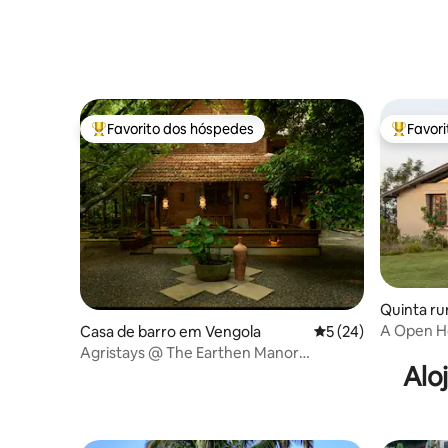
Favorito dos hóspedes
Favor
Favoritos dos hóspedes mais apreciados
Favorito
Quinta ru
A Open H
Casa de barro em Vengola
Classificação média
5 (24)
Agristays @ The Earthen Manor
Alo
Homestay Kochi