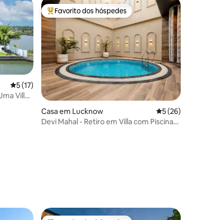
Favorito dos hóspedes
Favoritos dos hóspedes mais apreciados
Classificação média de 5 em 5 estrelas, 17avaliações
5 (17)
ma Villa
Casa em Lucknow
Classificação médi
5 (26)
Devi Mahal - Retiro em Villa com Piscina
Privada Interior
5avaliações