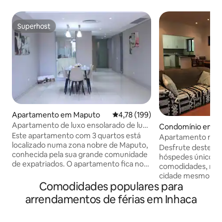
Superhost
Superhost
Apartamento em Maputo
Classificação média de 4,78 em 5
4,78 (199)
Apartamento de luxo ensolarado de luxo
Condomínio em M
na praia.
Este apartamento com 3 quartos está
Apartamento mod
localizado numa zona nobre de Maputo,
belo cenário de ja
Desfrute deste a
conhecida pela sua grande comunidade
hóspedes único co
de expatriados. O apartamento fica no
comodidades, num
1.º andar de um bloco de apartamentos
cidade mesmo à sa
que oferece opções de compras e
Comodidades populares para
Ring Road e a ape
entretenimento, incluindo o
da cidade central. Situado dentro de um
arrendamentos de férias em Inhaca
hipermercado Shoprite, uma pista de
grande terreno de
bowling, agências bancárias,
segurança, instal
restaurantes e um ginásio. Dispõe de