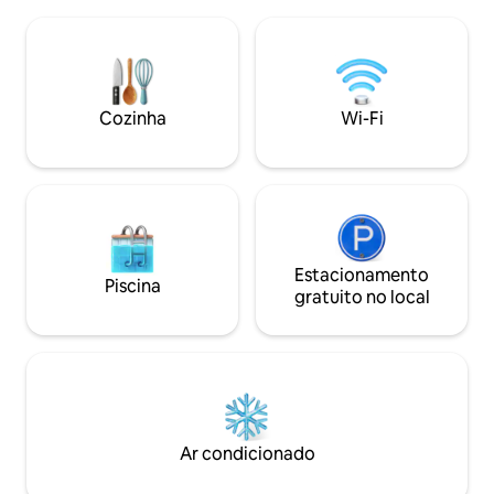
natação/lazer/des
estacionamento privado vigiado e de
estacionamento, i
acesso ao edifício com seguranças. Uma
solteiros, casais o
equipa dedicada irá garantir que a sua
uma escapadela de
estadia é perfeita e que desfruta do
trabalho a partir 
melhor que Maputo tem para oferecer.
caminho norte/sul. Os proprietári
Cozinha
Wi-Fi
CHECK-IN: 16H CHECK-OUT:
vivem no terreno,
ESTRITAMENTE ÀS 10:00, SEM
português e inglês
EXCEÇÕES
experientes.
Estacionamento
Piscina
gratuito no local
Ar condicionado