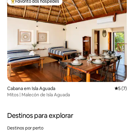
Favorito dos hóspedes
Favoritos dos hóspedes mais apreciados
Cabana em Isla Aguada
Classific
5 (7)
Mitos | Malecón de Isla Aguada
Destinos para explorar
Destinos por perto