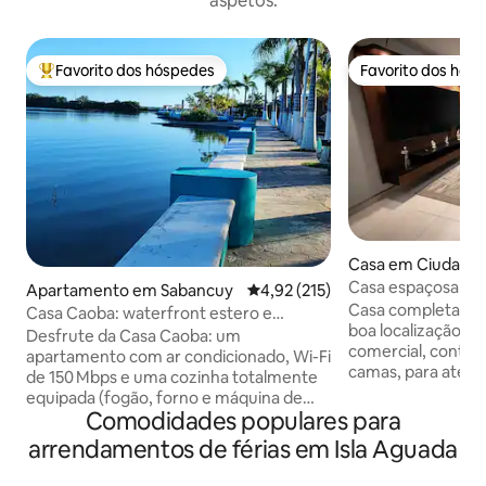
aspetos.
Favorito dos hóspedes
Favorito dos hós
Favoritos dos hóspedes mais apreciados
Favorito dos hós
Casa em Ciudad d
n
Casa espaçosa e e
Apartamento em Sabancuy
Classificação média de 4,92 em 5
4,92 (215)
comodidades
Casa completa com
Casa Caoba: waterfront estero e
boa localização, ár
malecon Sabancuy
Desfrute da Casa Caoba: um
comercial, conta 
apartamento com ar condicionado, Wi-Fi
camas, para até 1
de 150 Mbps e uma cozinha totalmente
banheiros complet
equipada (fogão, forno e máquina de
sociais, sala com S
Comodidades populares para
café). Estacionamento na rua com
jantar para 6 pes
câmaras de segurança para o seu carro,
arrendamentos de férias em Isla Aguada
geladeira, micro-
além de check-in autónomo 24 horas
utensílios básicos
por dia, 7 dias por semana. À beira-mar