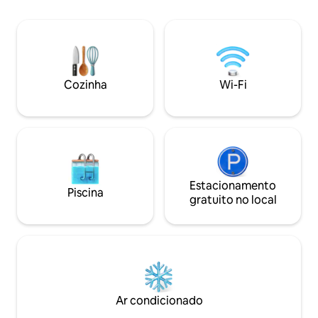
encontrará uma ár
no estuário e a poucos passos do passeio
secadora incluída,
marítimo, ideal para famílias: admire o
doméstica. Nesta 
pôr do sol a partir do terraço, passeie
um lugar totalmen
pelo passeio marítimo com petiscos
preço acessível pa
regionais e descontraia em praias
maravilhas desta c
tranquilas. O cancelamento flexível e a
Cozinha
Wi-Fi
limpeza profissional garantem o seu
conforto.
Estacionamento
Piscina
gratuito no local
Ar condicionado