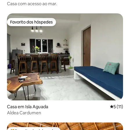
Casa com acesso ao mar.
Favorito dos hóspedes
Favorito dos hóspedes
Casa em Isla Aguada
Classifica
5 (11)
Aldea Cardumen