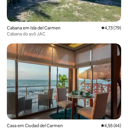
Cabana em Isla del Carmen
Classificação
4,73 (79)
Cabana do avô JAC
Casa em Ciudad del Carmen
Classificação
4,55 (44)