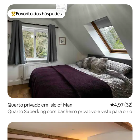
Favorito dos hóspedes
Favoritos dos hóspedes mais apreciados
Quarto privado em Isle of Man
Classificação
4,97 (32)
Quarto Superking com banheiro privativo e vista para o rio