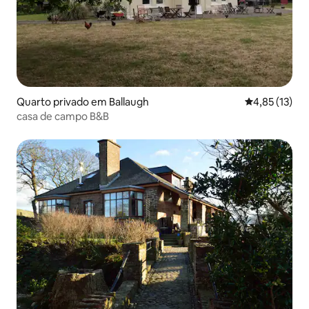
Quarto privado em Ballaugh
Classificação
4,85 (13)
casa de campo B&B