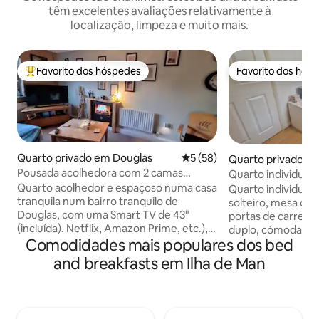
têm excelentes avaliações relativamente à
localização, limpeza e muito mais.
Favorito dos hóspedes
Favorito dos hós
Favoritos dos hóspedes mais apreciados
Favorito dos hós
Quarto privado em Douglas
Classificação média de 5 em 
5 (58)
Quarto privado e
Pousada acolhedora com 2 camas
Quarto individual.
individuais
Quarto acolhedor e espaçoso numa casa
Quarto individual
tranquila num bairro tranquilo de
solteiro, mesa de 
Douglas, com uma Smart TV de 43"
portas de carrega
(incluída). Netflix, Amazon Prime, etc.),
duplo, cómoda, sec
Comodidades mais populares dos bed
porta com fechadura e utensílios para
espelho de parede
fazer chá e café. As camas podem ser
secador de cabelo. Smart TV de 
and breakfasts em Ilha de Man
duplas, de casal ou individuais. Casa de
polegadas, com Net
banho partilhada (banheira/chuveiro) e
etc. Chaves da porta da frente e do
cozinha partilhada comigo e com o meu
quarto no seu quarto. Casa de
companheiro. Mapa e folhetos com
(partilhada) Banheira, sanita e chuveiro,