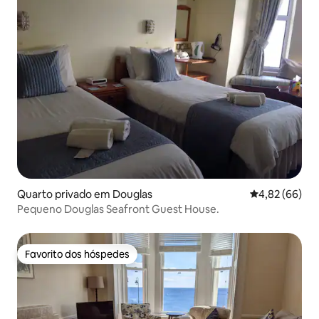
Quarto privado em Douglas
Classificação 
4,82 (66)
Pequeno Douglas Seafront Guest House.
Favorito dos hóspedes
Favorito dos hóspedes