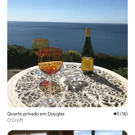
Quarto privado em Douglas
Classifica
5 (16)
O Croft