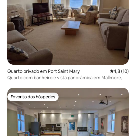
Quarto privado em Port Saint Mary
Classificaçã
4,8 (10)
Quarto com banheiro e vista panorâmica em Mallmore,
Port St Mary
Favorito dos hóspedes
Favorito dos hóspedes