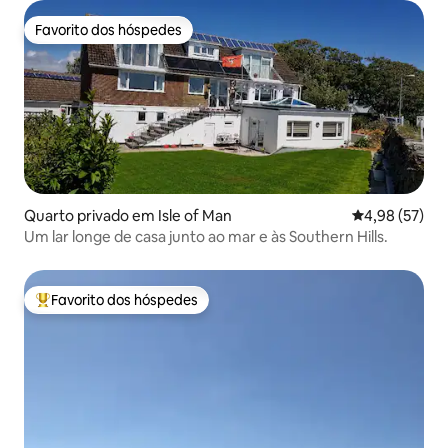
Favorito dos hóspedes
Favorito dos hóspedes
Quarto privado em Isle of Man
Classificação
4,98 (57)
Um lar longe de casa junto ao mar e às Southern Hills.
Favorito dos hóspedes
Favoritos dos hóspedes mais apreciados