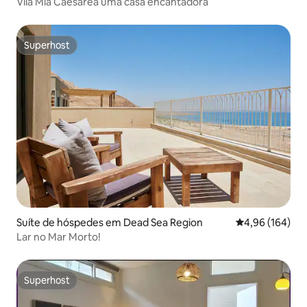
Vila Mia Caesarea uma casa encantadora
Superhost
Superhost
Suíte de hóspedes em Dead Sea Region
Classificação m
4,96 (164)
Lar no Mar Morto!
Superhost
Superhost