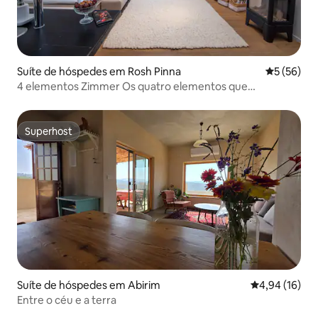
Suíte de hóspedes em Rosh Pinna
Classifica
5 (56)
4 elementos Zimmer Os quatro elementos que
importam: o espírito
Superhost
Superhost
Suíte de hóspedes em Abirim
Classificação
4,94 (16)
Entre o céu e a terra