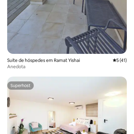
Suíte de hóspedes em Ramat Yishai
Classifica
5 (41)
Anedota
Superhost
Superhost