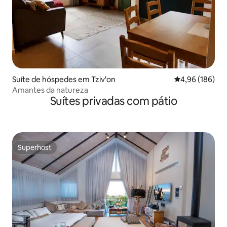
Suíte de hóspedes em Tziv'on
Classificação m
4,96 (186)
Amantes da natureza
Suítes privadas com pátio
Superhost
Superhost