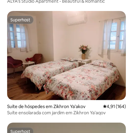
ALYA's Studio Apartment - Beautiful & Romantic
Superhost
Superhost
Suíte de hóspedes em Zikhron Ya'akov
Classificação 
4,91 (164)
Suíte ensolarada com jardim em Zikhron Ya'aqov
Superhost