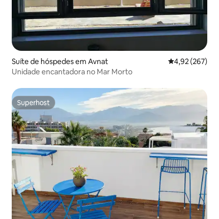
Suíte de hóspedes em Avnat
Classificação m
4,92 (267)
Unidade encantadora no Mar Morto
Superhost
Superhost