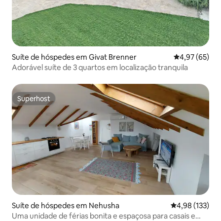
Suíte de hóspedes em Givat Brenner
Classificação
4,97 (65)
Adorável suíte de 3 quartos em localização tranquila
Superhost
Superhost
Suíte de hóspedes em Nehusha
Classificação 
4,98 (133)
Uma unidade de férias bonita e espaçosa para casais e