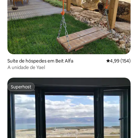
Suíte de hóspedes em Beit Alfa
Classificação 
4,99 (154)
A unidade de Yael
Superhost
Superhost