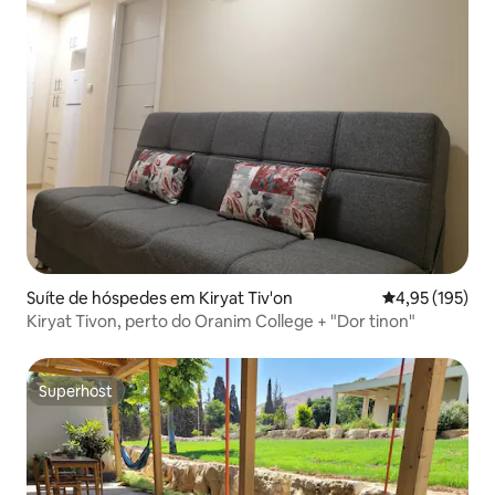
Suíte de hóspedes em Kiryat Tiv'on
Classificação 
4,95 (195)
Kiryat Tivon, perto do Oranim College + "Dor tinon"
Superhost
Superhost