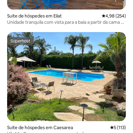
Suíte de hóspedes em Eilat
Classificação m
4,98 (254)
Unidade tranquila com vista para a baía a partir da cama –
By DayosHouse
Superhost
Superhost
Suíte de hóspedes em Caesarea
Classificaç
5 (113)