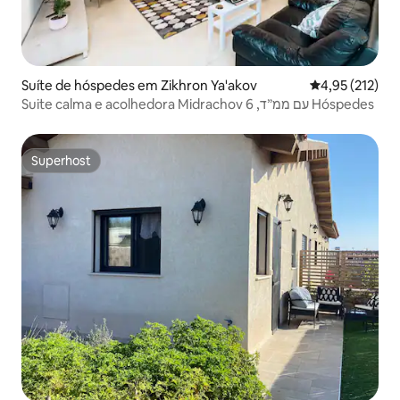
Suíte de hóspedes em Zikhron Ya'akov
Classificação 
4,95 (212)
Suite calma e acolhedora Midrachov עם ממ״ד, 6 Hóspedes
Superhost
Superhost