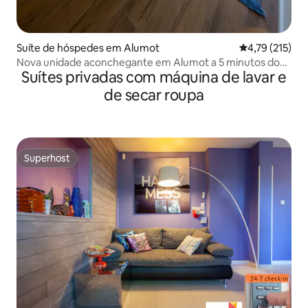
Suíte de hóspedes em Alumot
Classificação 
4,79 (215)
Nova unidade aconchegante em Alumot a 5 minutos do
Suítes privadas com máquina de lavar e
Mar da Galileia!
de secar roupa
Superhost
Superhost