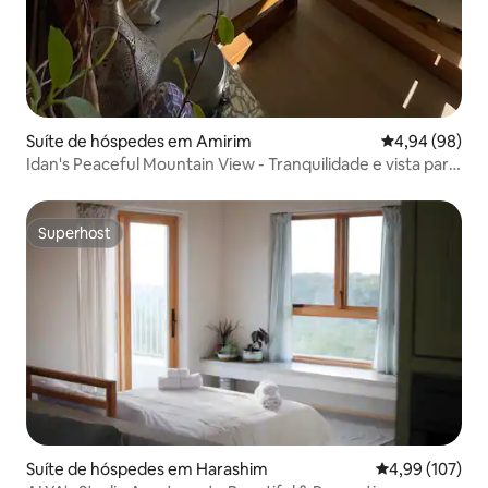
Suíte de hóspedes em Amirim
Classificação 
4,94 (98)
Idan's Peaceful Mountain View - Tranquilidade e vista para
as montanhas
Superhost
Superhost
Suíte de hóspedes em Harashim
Classificação 
4,99 (107)