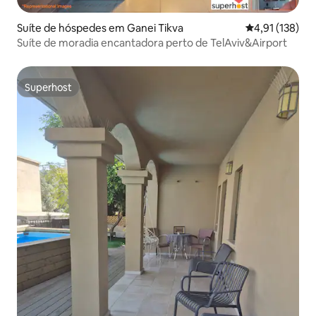
Suíte de hóspedes em Ganei Tikva
Classificação 
4,91 (138)
Suíte de moradia encantadora perto de TelAviv&Airport
Superhost
Superhost