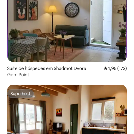
Suíte de hóspedes em Shadmot Dvora
Classificação 
4,95 (172)
Gem Point
Superhost
Superhost