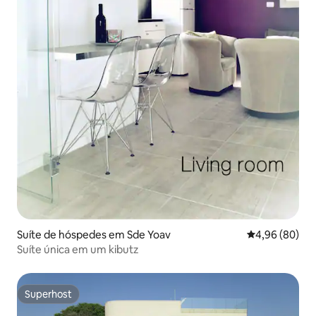
Suíte de hóspedes em Sde Yoav
Classificação 
4,96 (80)
Suíte única em um kibutz
Superhost
Superhost