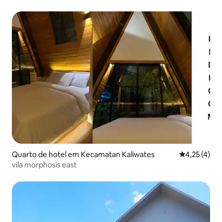
Quarto de hotel em Kecamatan Kaliwates
Classificaçã
4,25 (4)
vila morphosis east