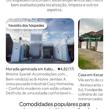
Os hóspedes concordam: estes alojamentos são muito
bem avaliados pela localização, limpeza e outros
aspetos.
Favorito dos hóspedes
Favorito dos hóspedes
Moradia geminada em Kabup
Classificação média de 4,82 em
4,82 (17)
aten Jember
BHome Syariah Acomodações com
Casa em Kecamat
Trem Industrial.
Bem-vindo(a) ao B-Home Jember A
ri
Vila perto do cam
única pousada Industrial Cozy Homestay
de Jember
- Restaurante di 
– Conforto moderno com estilo urbano
Sul, Foodpedia dll)
Desfrute de uma estadia confortável na
culinária do campu
nossa casa de estilo industrial, com
minimercados. A localização fica perto
betão aparente, detalhes em aço preto
Comodidades populares para
de : - 2 minutos 
e toques acolhedores em madeira. O
Square) - 5 minuto