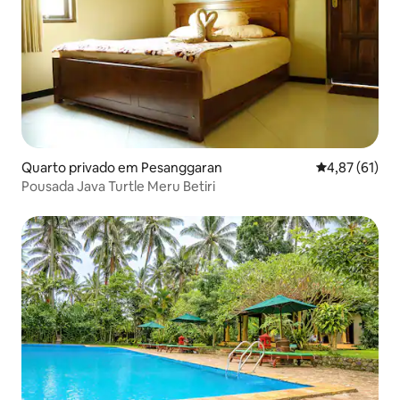
Quarto privado em Pesanggaran
Classificação
4,87 (61)
Pousada Java Turtle Meru Betiri