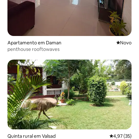
Apartamento em Daman
Novo aloj
Novo
penthouse rooftowaves
Quinta rural em Valsad
Classificação
4,97 (35)