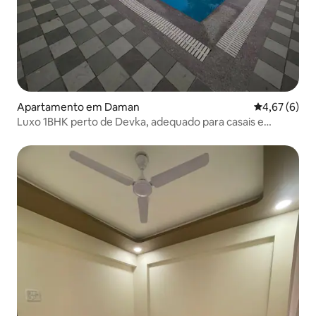
Apartamento em Daman
Classificaçã
4,67 (6)
Luxo 1BHK perto de Devka, adequado para casais e
famílias