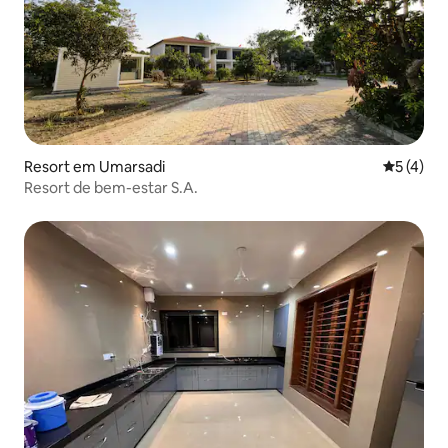
Resort em Umarsadi
Classific
5 (4)
Resort de bem-estar S.A.