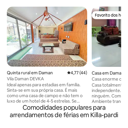
Favorito dos hós
Favorito dos hós
Quinta rural em Daman
Classificação média de 4,77 em
4,77 (44)
Casa em Daman
Vila Daman DEVKA
Casa enorme com 
perto da praia de
Ideal apenas para estadias em família.
Casa totalmente 
Sinta-se em sua própria casa. É mais
independente. Se
como uma casa de campo e não tem o
ninguém. Com loca
luxo de um hotel de 4-5 estrelas. Se
Ambiente tranquilo
Comodidades populares para
gosta de natureza e espaço, este é o
minutos a pé da praia. Açúcar
lugar certo. O banglow fica em Devka
presentes na cozi
arrendamentos de férias em Killa-pardi
atrás da casa de verão do hotel e perto
$$ 819 24 horas de
da bela praia de Devka recentemente
Loja de vinhos e m