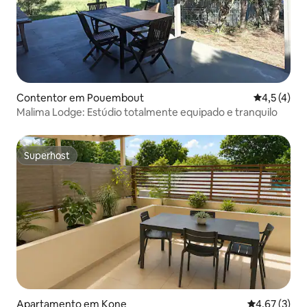
Contentor em Pouembout
Classificaç
4,5 (4)
Malima Lodge: Estúdio totalmente equipado e tranquilo
Superhost
Superhost
Apartamento em Kone
Classificaçã
4,67 (3)