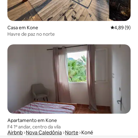
Casa em Kone
Classificaçã
4,89 (9)
Havre de paz no norte
Apartamento em Kone
F4 1º andar, centro da vila
Airbnb
Nova Caledônia
Norte
Koné