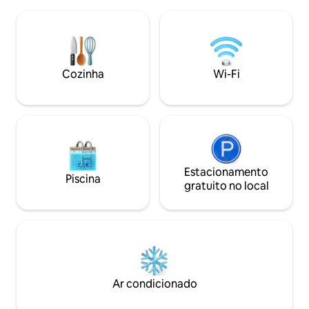
refeições. Além disso, uma pequena
unidade, para maior comodidade
casa de banho pri
durante a sua estadia.
com ar condicion
casal de 160 cm. 
módulo da cozinha/sal
tem Wi-Fi.
Cozinha
Wi-Fi
Estacionamento
Piscina
gratuito no local
Ar condicionado