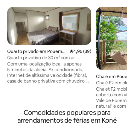
Quarto privado em Pouemb
Classificação média de 4,95 em 
4,95 (39)
out
Quarto privativo de 30 m² com ar-
condicionado
Com uma localização ideal, a apenas
5 minutos da aldeia. Ar condicionado,
Internet de altíssima velocidade (fibra),
Chalé em Pouemb
casa de banho privativa com chuveiro e
Chalé F2 em plena 
sanita, estacionamento. Situado numa
panorâmica
Chalet F2 mobila
propriedade de 1 hectare, este
coberto com vista
alojamento faz parte de um complexo
Vale de Pouembou
de 3 unidades, o que garante
natural" e com o ú
tranquilidade, espaço e serenidade.
Comodidades populares para
e dos animais. A casa de campo está
Desfrute de vistas desimpedidas e de
equipada com uma
arrendamentos de férias em Koné
um ambiente natural propício ao
gás, frigorífico e
relaxamento. Está disponível uma
totalmente autoss
cozinha/lavandaria partilhada com outra