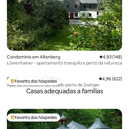
Condomínio em Altenberg
Classificação 
4,93 (148)
Löwenhainer - apartamento tranquilo e perto da natureza
Condomínio em Dresden
Classificação m
4,96 (622)
Favorito dos hóspedes
Favoritos dos hóspedes mais apreciados
Apartamento bem iluminado perto de Zwinger
Casas adequadas a famílias
Favorito dos hóspedes
Favoritos dos hóspedes mais apreciados