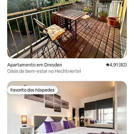
Apartamento em Dresden
Classificação
4,91 (82)
Oásis de bem-estar no Hechtviertel
Favorito dos hóspedes
Favorito dos hóspedes