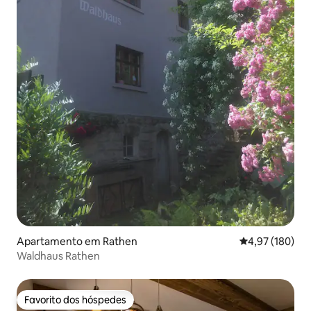
Apartamento em Rathen
Classificação 
4,97 (180)
Waldhaus Rathen
Favorito dos hóspedes
Favorito dos hóspedes