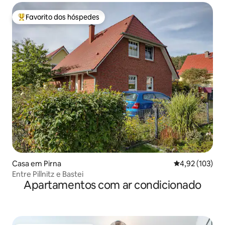
Favorito dos hóspedes
Favoritos dos hóspedes mais apreciados
Casa em Pirna
Classificação 
4,92 (103)
Entre Pillnitz e Bastei
Apartamentos com ar condicionado