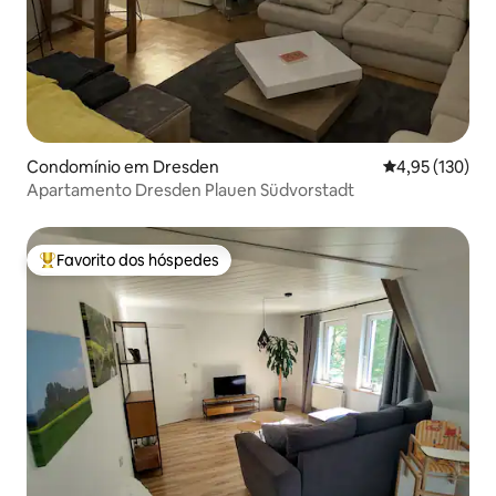
Condomínio em Dresden
Classificação 
4,95 (130)
Apartamento Dresden Plauen Südvorstadt
Favorito dos hóspedes
Favoritos dos hóspedes mais apreciados