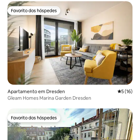
Favorito dos hóspedes
Favorito dos hóspedes
Apartamento em Dresden
Classifica
5 (16)
Gleam Homes Marina Garden Dresden
Favorito dos hóspedes
Favorito dos hóspedes