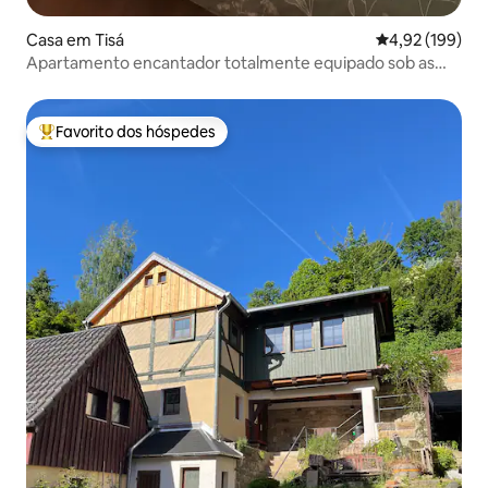
Casa em Tisá
Classificação 
4,92 (199)
Apartamento encantador totalmente equipado sob as
rochas de Tisá
Favorito dos hóspedes
Favoritos dos hóspedes mais apreciados