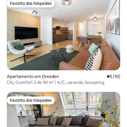
Favorito dos hóspedes
Favorito dos hóspedes
Apartamento em Dresden
Classifica
5 (10)
City Comfort 2 de 90 m² | A/C, varanda, boxspring
Favorito dos hóspedes
Favorito dos hóspedes