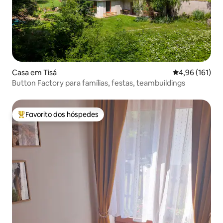
Casa em Tisá
Classificação 
4,96 (161)
Button Factory para famílias, festas, teambuildings
Favorito dos hóspedes
Favoritos dos hóspedes mais apreciados