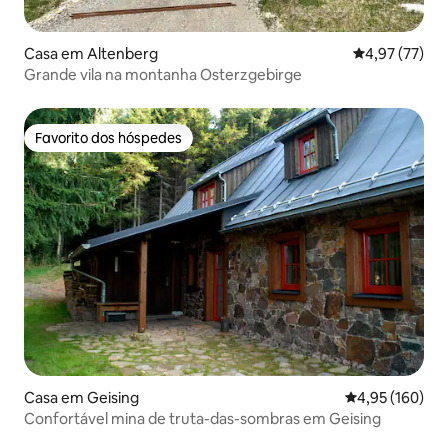
Casa em Altenberg
Classificação
4,97 (77)
Grande vila na montanha Osterzgebirge
Favorito dos hóspedes
Favorito dos hóspedes
Casa em Geising
Classificação 
4,95 (160)
Confortável mina de truta-das-sombras em Geising