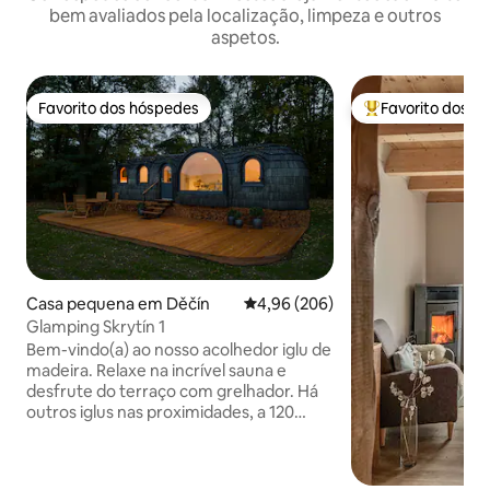
bem avaliados pela localização, limpeza e outros
aspetos.
Favorito dos hóspedes
Favorito dos h
Favorito dos hóspedes
Favoritos dos hó
Casa pequena em Děčín
Classificação média de 4,96 em 5
4,96 (206)
Glamping Skrytín 1
Bem-vindo(a) ao nosso acolhedor iglu de
madeira. Relaxe na incrível sauna e
desfrute do terraço com grelhador. Há
outros iglus nas proximidades, a 120
metros de distância. Todas as agulhas
têm ar condicionado. Eles estão
localizados nas pitorescas Montanhas