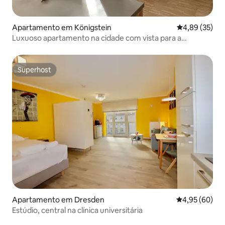
Apartamento em Königstein
Classificação
4,89 (35)
Luxuoso apartamento na cidade com vista para a
fortaleza
Superhost
Superhost
Apartamento em Dresden
Classificação 
4,95 (60)
Estúdio, central na clínica universitária