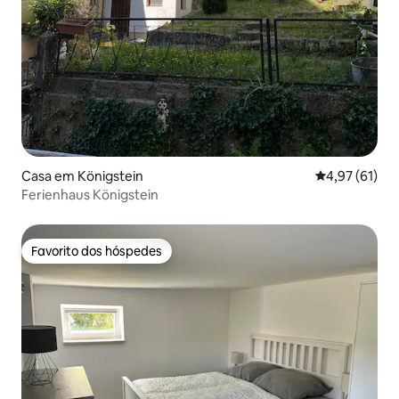
Casa em Königstein
Classificação
4,97 (61)
Ferienhaus Königstein
Favorito dos hóspedes
Favorito dos hóspedes