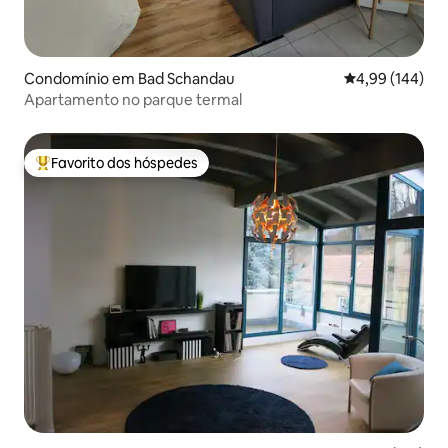
Condomínio em Bad Schandau
Classificação m
4,99 (144)
Apartamento no parque termal
Favorito dos hóspedes
Favoritos dos hóspedes mais apreciados