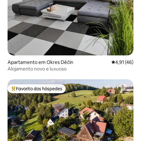
Apartamento em Okres Děčín
Classificação
4,91 (46)
Alojamento novo e luxuoso
Favorito dos hóspedes
Favoritos dos hóspedes mais apreciados