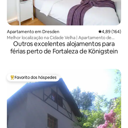
Apartamento em Dresden
Classificação m
4,89 (164)
Melhor localização na Cidade Velha | Apartamento de
Outros excelentes alojamentos para
design | Vista: Zwinger
férias perto de Fortaleza de Königstein
Favorito dos hóspedes
Favoritos dos hóspedes mais apreciados