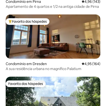
Condomínio em Pirna
Classificação 
4,96 (143)
Apartamento de 4 quartos e 1/2 na antiga cidade de Pirna
Favorito dos hóspedes
Favoritos dos hóspedes mais apreciados
Condomínio em Dresden
Classificação 
4,95 (164)
A sua residência urbana no magnífico Palatium
Favorito dos hóspedes
Favorito dos hóspedes