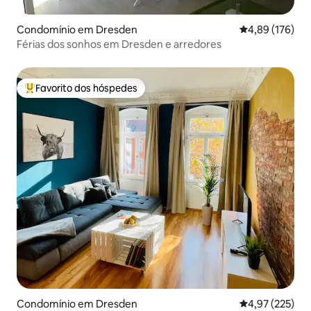
Condomínio em Dresden
Classificação 
4,89 (176)
Férias dos sonhos em Dresden e arredores
Favorito dos hóspedes
Favoritos dos hóspedes mais apreciados
Condomínio em Dresden
Classificação 
4,97 (225)