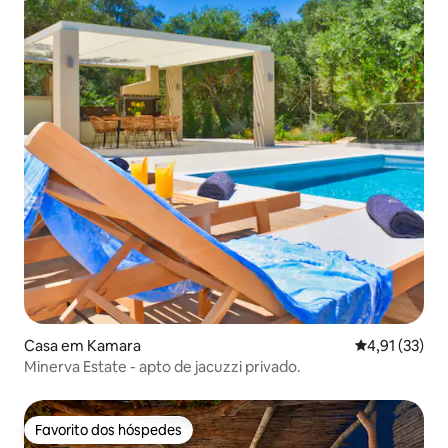
Casa em Kamara
Classificação
4,91 (33)
Minerva Estate - apto de jacuzzi privado.
Favorito dos hóspedes
Favorito dos hóspedes