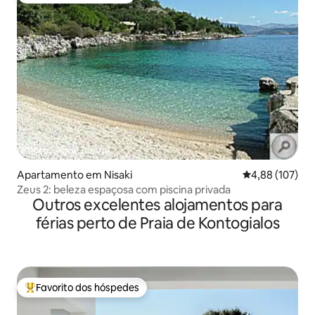
Apartamento em Nisaki
Classificação 
4,88 (107)
Zeus 2: beleza espaçosa com piscina privada
Outros excelentes alojamentos para
férias perto de Praia de Kontogialos
Favorito dos hóspedes
Favoritos dos hóspedes mais apreciados