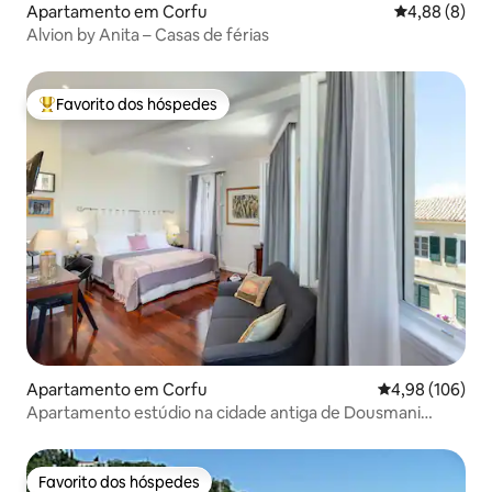
Apartamento em Corfu
Classificaçã
4,88 (8)
Alvion by Anita – Casas de férias
Favorito dos hóspedes
Favoritos dos hóspedes mais apreciados
Apartamento em Corfu
Classificação m
4,98 (106)
Apartamento estúdio na cidade antiga de Dousmani
Corfu
Favorito dos hóspedes
Favorito dos hóspedes