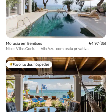
Moradia em Benitses
Classificação
4,97 (35)
Nisos Villas Corfu — Vila Azul com praia privativa
Favorito dos hóspedes
Favoritos dos hóspedes mais apreciados