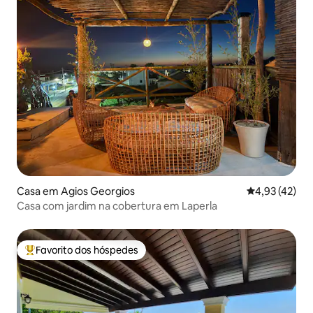
Casa em Agios Georgios
Classificação
4,93 (42)
Casa com jardim na cobertura em Laperla
Favorito dos hóspedes
Favoritos dos hóspedes mais apreciados