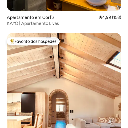
Apartamento em Corfu
Classificação 
4,99 (153)
KAYO | Apartamento Livas
Favorito dos hóspedes
Favoritos dos hóspedes mais apreciados