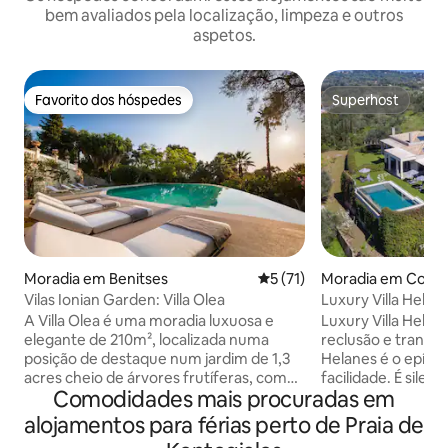
bem avaliados pela localização, limpeza e outros
aspetos.
Favorito dos hóspedes
Superhost
Favorito dos hóspedes
Superhost
Moradia em Benitses
Classificação média de 5 em
5 (71)
Moradia em Corfu
Vilas Ionian Garden: Villa Olea
Luxury Villa Helan
A Villa Olea é uma moradia luxuosa e
Luxury Villa Helan
elegante de 210m², localizada numa
reclusão e tranquilidade. A L
posição de destaque num jardim de 1,3
Helanes é o epíto
acres cheio de árvores frutíferas, com
facilidade. É sile
Comodidades mais procuradas em
vista para o mar, com um terraço de
isolada, enquanto 
350m² pavimentado em pedra que se
acessível a todos 
alojamentos para férias perto de Praia de
estende em frente a ela, um jardim
em Corfu. Constru