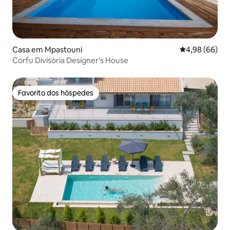
Casa em Mpastouni
Classificação 
4,98 (66)
Corfu Divisória Designer's House
Favorito dos hóspedes
Favorito dos hóspedes