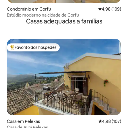
Condomínio em Corfu
Classificação m
4,98 (109)
Estúdio moderno na cidade de Corfu
Casas adequadas a famílias
Favorito dos hóspedes
Favoritos dos hóspedes mais apreciados
Casa em Pelekas
Classificação 
4,98 (107)
Casa de Avgi Pelekas