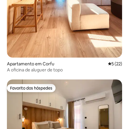
Apartamento em Corfu
Classifica
5 (22)
A oficina de aluguer de topo
Favorito dos hóspedes
Favorito dos hóspedes