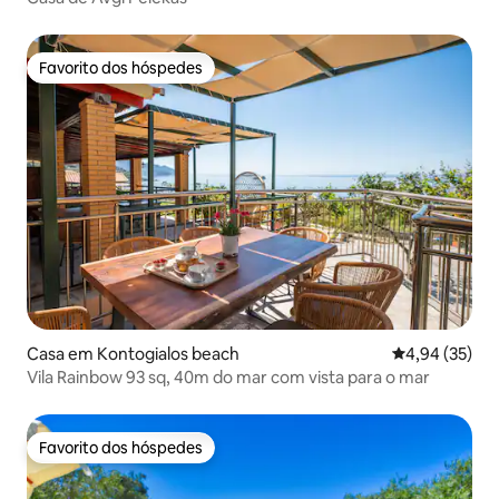
Favorito dos hóspedes
Favorito dos hóspedes
Casa em Kontogialos beach
Classificação
4,94 (35)
Vila Rainbow 93 sq, 40m do mar com vista para o mar
Favorito dos hóspedes
Favorito dos hóspedes