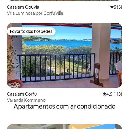
Casa em Gouvia
Classific
5 (5)
Villa Luminosa por CorfuVille
Favorito dos hóspedes
Favorito dos hóspedes
Casa em Corfu
Classificação
4,9 (113)
Varanda Kommeno
Apartamentos com ar condicionado