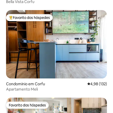
Bella Vista Corfu
Favorito dos hóspedes
Favoritos dos hóspedes mais apreciados
Condomínio em Corfu
Classificação 
4,98 (132)
Apartamento Meli
Favorito dos hóspedes
Favorito dos hóspedes