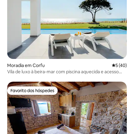
Moradia em Corfu
Classifica
5 (40)
Vila de luxo à beira-mar com piscina aquecida e acesso
direto à praia
Favorito dos hóspedes
Favorito dos hóspedes