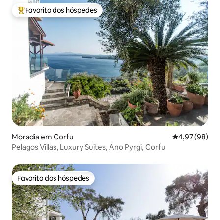
Favorito dos hóspedes
Favoritos dos hóspedes mais apreciados
Moradia em Corfu
Classificação 
4,97 (98)
Pelagos Villas, Luxury Suites, Ano Pyrgi, Corfu
Favorito dos hóspedes
Favorito dos hóspedes