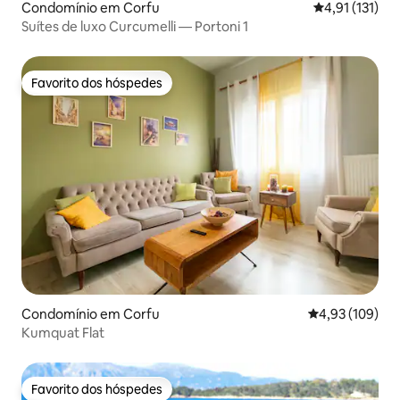
Condomínio em Corfu
Classificação 
4,91 (131)
Suítes de luxo Curcumelli — Portoni 1
Favorito dos hóspedes
Favorito dos hóspedes
Condomínio em Corfu
Classificação 
4,93 (109)
Kumquat Flat
Favorito dos hóspedes
Favorito dos hóspedes