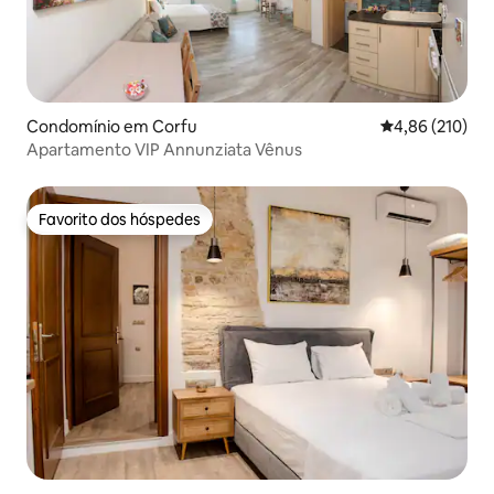
Condomínio em Corfu
Classificação 
4,86 (210)
Apartamento VIP Annunziata Vênus
Favorito dos hóspedes
Favorito dos hóspedes