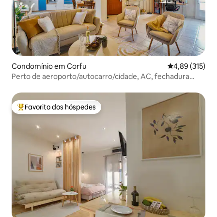
Condomínio em Corfu
Classificação 
4,89 (315)
Perto de aeroporto/autocarro/cidade, AC, fechadura
inteligente, cozinha completa
Favorito dos hóspedes
Favoritos dos hóspedes mais apreciados