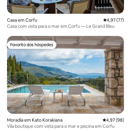
Casa em Corfu
Classificação
4,97 (77)
Casa com vista para o mar em Corfu — Le Grand Bleu
Favorito dos hóspedes
Favorito dos hóspedes
Moradia em Kato Korakiana
Classificação 
4,97 (98)
Vila boutique com vista para o mar e piscina em Corfu