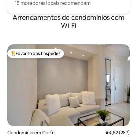
15 moradores locais recomendam
Arrendamentos de condomínios com
Wi-Fi
Favorito dos hóspedes
Favoritos dos hóspedes mais apreciados
Condomínio em Corfu
Classificação m
4,82 (287)