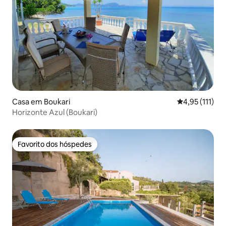
Casa em Boukari
Classificação 
4,95 (111)
Horizonte Azul (Boukari)
Favorito dos hóspedes
Favorito dos hóspedes