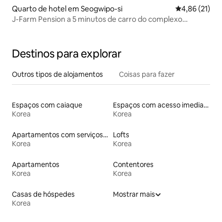
Quarto de hotel em Seogwipo-si
Classificação
4,86 (21)
J-Farm Pension a 5 minutos de carro do complexo
turístico de Jungmun, para 2 pessoas/máximo de 3
pessoas, vista para o mar distante, churrasco interno
disponível
Destinos para explorar
Outros tipos de alojamentos
Coisas para fazer
Espaços com caiaque
Espaços com acesso imediato às pistas de esqui
Korea
Korea
Apartamentos com serviços incluídos
Lofts
Korea
Korea
Apartamentos
Contentores
Korea
Korea
Casas de hóspedes
Mostrar mais
Korea