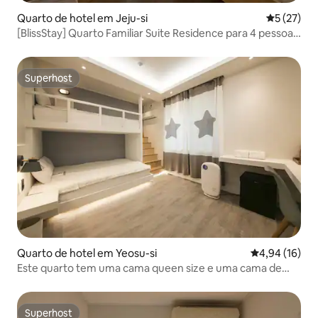
Quarto de hotel em Jeju-si
Classifica
5 (27)
[BlissStay] Quarto Familiar Suite Residence para 4 pessoas
(cama tripla Q/S/S)
Superhost
Superhost
Quarto de hotel em Yeosu-si
Classificação
4,94 (16)
Este quarto tem uma cama queen size e uma cama de
solteiro com acesso à Netflix, Youtube, etc.
Superhost