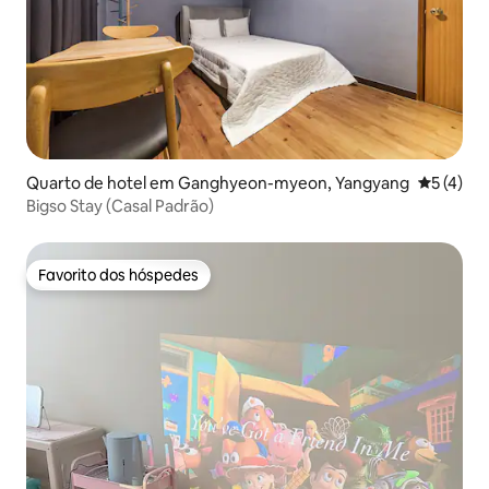
Quarto de hotel em Ganghyeon-myeon, Yangyang
Classific
5 (4)
Bigso Stay (Casal Padrão)
Favorito dos hóspedes
Favorito dos hóspedes