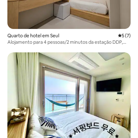
Quarto de hotel em Seul
Classific
5 (7)
Alojamento para 4 pessoas/2 minutos da estação DDP,
Mercado Gwangjang, ótimo acesso a Myeong-dong｜
Com Elbe｜Alojamento boutique elegante em Seul