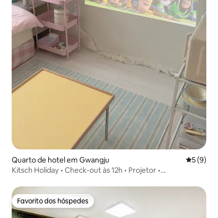
Quarto de hotel em Gwangju
Classific
5 (9)
Kitsch Holiday • Check-out às 12h • Projetor •
Acomodação acolhedora e moderna • 302
Favorito dos hóspedes
Favorito dos hóspedes