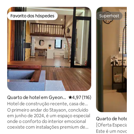
Favorito dos hóspedes
Superhost
Favorito dos hóspedes
Superhost
Quarto de hotel em Gyeong
Classificação média de 4,97 em 5
4,97 (116)
ju-si
Hotel de construção recente, casa de
dois andares privada. Banho de
O primeiro andar do Stayaon, concluído
pés.Churrasqueira na cobertura. Acesso
em junho de 2024, é um espaço especial
Quarto de hotel e
a Hwangnidan-gil. Café da manhã.
onde o conforto do interior emocional
[Oferta Especial 
Localização privilegiada no centro da
coexiste com instalações premium de
Moderno perto da
Este é um novo ho
cidade. Estacionamento privativo
banho de pés para aliviar a fadiga de