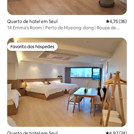
Quarto de hotel em Seul
Classificação
4,75 (36)
1# Emma's Room | Perto de Myeong-dong | Roupa de
cama de hotel segura, depósito de bagagem gratuito |
Casa de banho privativa
Favorito dos hóspedes
Favorito dos hóspedes
Quarto de hotel em Seul
Classificação
4,97 (74)