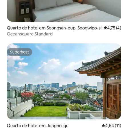
Quarto de hotel em Seongsan-eup, Seogwipo-si
Classificaçã
4,75 (4)
Oceansquare Standard
Superhost
Superhost
Quarto de hotel em Jongno-gu
Classificação
4,64 (11)