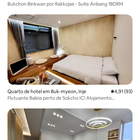
Bukchon Binkwan por Rakkojae - Suíte Anbang 1BDRM
Quarto de hotel em Buk-myeon, Inje
Classificação
4,91 (93)
Flutuante Baleia perto de Sokcho IC! Alojamento
emocional de férias na floresta fantástica + zona de
piquenique e campismo exclusiva gratuita (2)