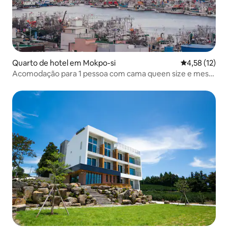
Quarto de hotel em Mokpo-si
Classificação
4,58 (12)
Acomodação para 1 pessoa com cama queen size e mesa
em uma vila antiga