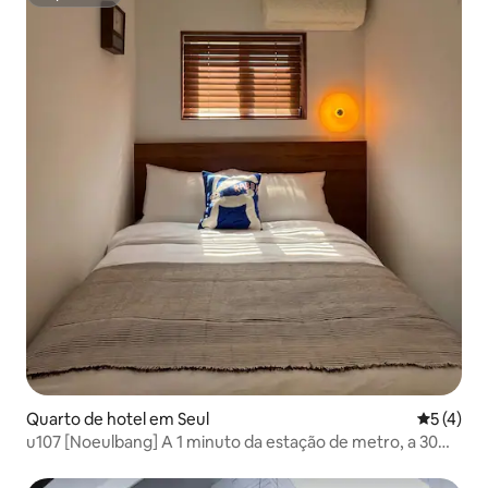
Superhost
Quarto de hotel em Seul
Classific
5 (4)
u107 [Noeulbang] A 1 minuto da estação de metro, a 30
minutos de Myeong-dong e a 40 minutos de Seongsu.