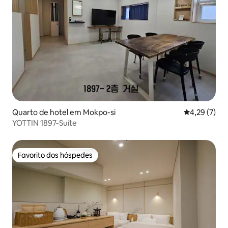
Quarto de hotel em Mokpo-si
Classificaçã
4,29 (7)
YOTTIN 1897-Suíte
Favorito dos hóspedes
Favorito dos hóspedes