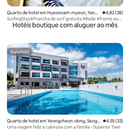
Quarto de hotel em Hyeonnam-myeon, Yangy
Classificação
4,82 (38)
ang
SurfingStay#Prancha de surf gratuita #Rede #frente ao
Hotéis boutique com aluguer ao mês
oceano
Superhost
Superhost
Quarto de hotel em Yeongcheon-dong, Seog
Classificação
4,55 (33)
wipo
Uma viagem feliz e calorosa com a família - Superior Twin