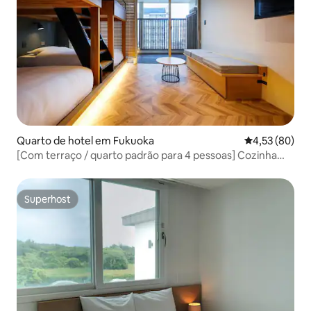
Quarto de hotel em Fukuoka
Classificação
4,53 (80)
[Com terraço / quarto padrão para 4 pessoas] Cozinha
compartilhada com máquina de lavar roupa / Hotel
Designer Automático_D6
Superhost
Superhost