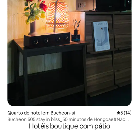
Quarto de hotel em Bucheon-si
Classifica
5 (14)
Bucheon 505 stay in bliss_50 minutos de Hongdae#Não
Hotéis boutique com pátio
fumadores