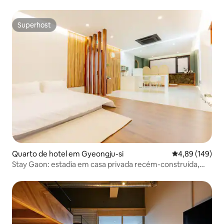
Superhost
Superhost
Quarto de hotel em Gyeongju-si
Classificação m
4,89 (149)
Stay Gaon: estadia em casa privada recém-construída,
jacuzzi interno, churrasqueira na cobertura, café da
manhã, localização privilegiada no centro da cidade, a uma
curta caminhada da rua Hwangnidan