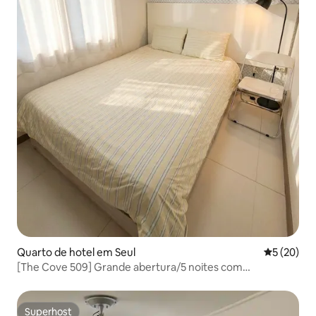
Quarto de hotel em Seul
Classifica
5 (20)
[The Cove 509] Grande abertura/5 noites com
brunch/Myeongdong, Hongdae a 20
minutos/Armazenamento de bagagem/Desconto para
estadias prolongadas/Desconto para estadias longas
Superhost