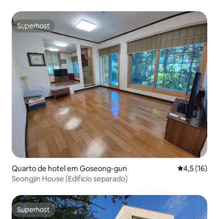
Superhost
Superhost
Quarto de hotel em Goseong-gun
Classificaçã
4,5 (16)
Seongjin House (Edifício separado)
Superhost
Superhost