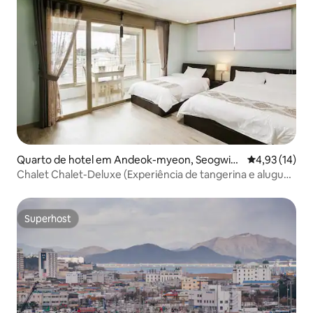
Quarto de hotel em Andeok-myeon, Seogwip
Classificação
4,93 (14)
o
Chalet Chalet-Deluxe (Experiência de tangerina e aluguel
de churrasqueira)
Superhost
Superhost