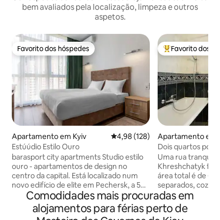
bem avaliados pela localização, limpeza e outros
aspetos.
Favorito dos hóspedes
Favorito dos h
Favorito dos hóspedes
Favoritos dos hó
Apartamento em Kyiv
Classificação média de 4,98 em 5
4,98 (128)
Apartamento em 
Estúúdio Estilo Ouro
Dois quartos por d
barasport city apartments Studio estilo
Uma rua tranquila 
ouro - apartamentos de design no
Khreshchatyk fica 
centro da capital. Está localizado num
área total é de 61 
novo edifício de elite em Pechersk, a 5
separados, cozinha de 12 
Comodidades mais procuradas em
minutos a pé do metro e a 15 minutos da
de ar condicionado
estação ferroviária. Os principais
Totalmente abaste
alojamentos para férias perto de
negócios e locais turísticos da cidade
fechada. Nas prox