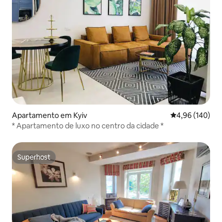
Apartamento em Kyiv
Classificação m
4,96 (140)
* Apartamento de luxo no centro da cidade *
Superhost
Superhost