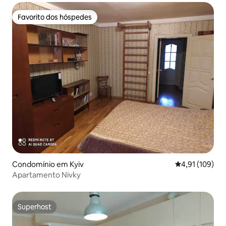
Favorito dos hóspedes
Favorito dos hóspedes
Condomínio em Kyiv
Classificação 
4,91 (109)
Apartamento Nivky
Superhost
Superhost