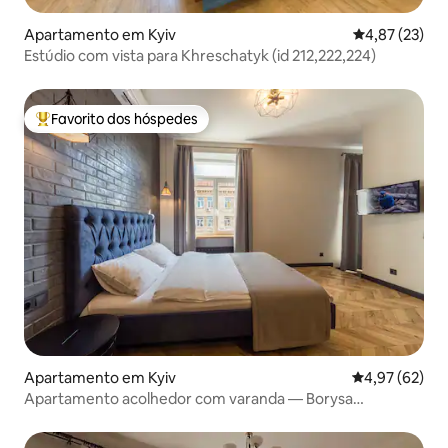
Apartamento em Kyiv
Classificação
4,87 (23)
Estúdio com vista para Khreschatyk (id 212,222,224)
Favorito dos hóspedes
Favoritos dos hóspedes mais apreciados
Apartamento em Kyiv
Classificação
4,97 (62)
Apartamento acolhedor com varanda — Borysa
Hrinchenka 4 (id 291)