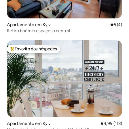
Apartamento em Kyiv
Classific
5 (4)
Retiro boémio espaçoso central
Favorito dos hóspedes
Favoritos dos hóspedes mais apreciados
Apartamento em Kyiv
Classificação 
4,99 (113)