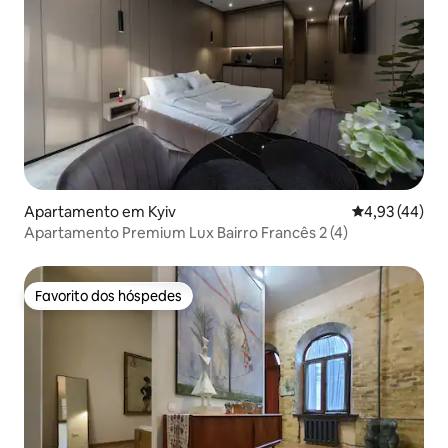
Apartamento em Kyiv
Classificação
4,93 (44)
Apartamento Premium Lux Bairro Francês 2 (4)
Favorito dos hóspedes
Favorito dos hóspedes