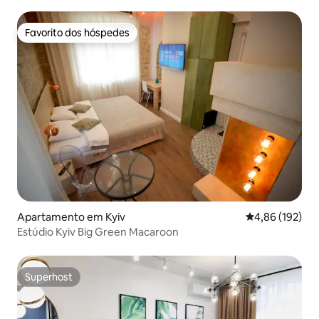
Favorito dos hóspedes
Favorito dos hóspedes
Apartamento em Kyiv
Classificação 
4,86 (192)
Estúdio Kyiv Big Green Macaroon
Superhost
Superhost