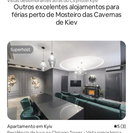
Vistas deslumbrantes atrás do Cityhotel Kyiv
Outros excelentes alojamentos para
férias perto de Mosteiro das Cavernas
de Kiev
Superhost
Superhost
Apartamento em Kyiv
Classific
5 (3)
Residência de luxo na Chicago Tower • Vista panorâmica