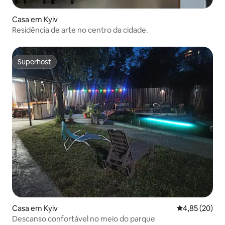
Casa em Kyiv
Residência de arte no centro da cidade.
Superhost
Superhost
Casa em Kyiv
Classificação
4,85 (20)
Descanso confortável no meio do parque