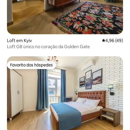
Loft em Kyiv
Classificação 
4,96 (49)
Loft G8 único no coração da Golden Gate
Favorito dos hóspedes
Favorito dos hóspedes