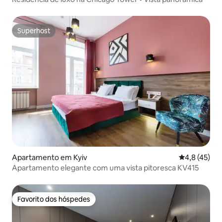
Superhost
Superhost
Apartamento em Kyiv
Classificaçã
4,8 (45)
Apartamento elegante com uma vista pitoresca KV415
Favorito dos hóspedes
Favorito dos hóspedes