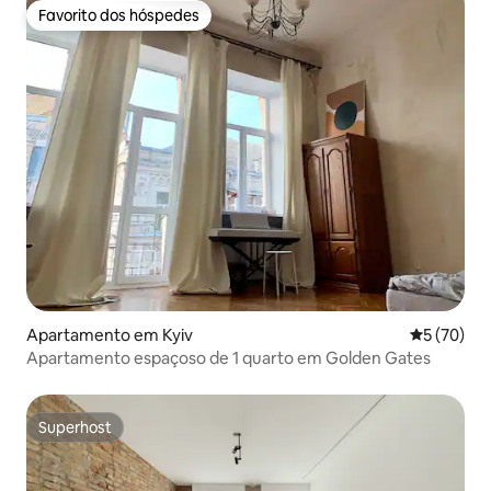
Favorito dos hóspedes
Favorito dos hóspedes
Apartamento em Kyiv
Classifica
5 (70)
Apartamento espaçoso de 1 quarto em Golden Gates
Superhost
Superhost