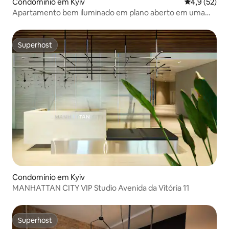
Condomínio em Kyiv
Classificaçã
4,9 (52)
Apartamento bem iluminado em plano aberto em uma
localização privilegiada
Superhost
Superhost
Condomínio em Kyiv
MANHATTAN CITY VIP Studio Avenida da Vitória 11
Superhost
Superhost