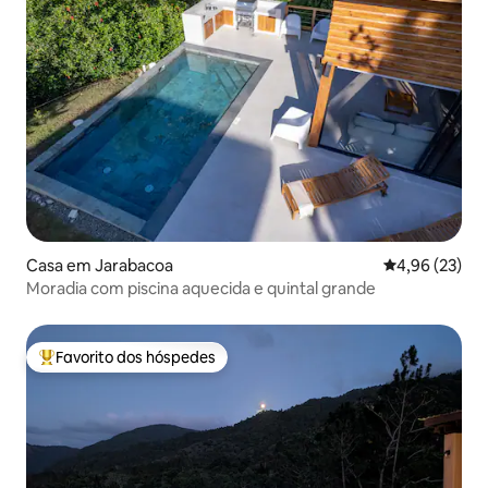
Casa em Jarabacoa
Classificação
4,96 (23)
Moradia com piscina aquecida e quintal grande
Favorito dos hóspedes
Favoritos dos hóspedes mais apreciados