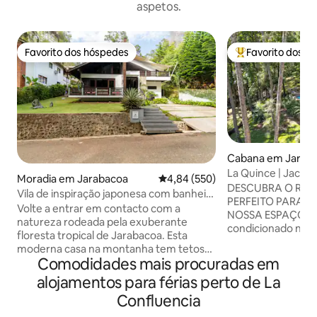
aspetos.
Favorito dos hóspedes
Favorito dos h
Favorito dos hóspedes
Favoritos dos hó
Cabana em Jarab
La Quince | Jacuzz
Moradia em Jarabacoa
Classificação média de 4,84 em 5
4,84 (550)
a montanha
DESCUBRA O RET
Vila de inspiração japonesa com banheira
PERFEITO PARA F
de hidromassagem no deck em
Volte a entrar em contacto com a
NOSSA ESPAÇOSA CA
Jarabacoa
natureza rodeada pela exuberante
condicionado nos 
floresta tropical de Jarabacoa. Esta
deslumbrantes - Gazebo privado com
moderna casa na montanha tem tetos
churrasqueira e pi
Comodidades mais procuradas em
altos, materiais naturais, texturas
são necessários ve
contrastantes e acesso a uma piscina
alojamentos para férias perto de La
Animais de Estimação - WIFI d
exterior partilhada. A propriedade está
velocidade - Lareira inte
Confluencia
localizada a poucos minutos da cidade
totalmente equipa
de Jarabacoa e de atrações turísticas