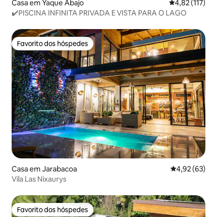
Casa em Yaque Abajo
Classificação 
4,82 (117)
✔️PISCINA INFINITA PRIVADA E VISTA PARA O LAGO
Favorito dos hóspedes
Favorito dos hóspedes
Casa em Jarabacoa
Classificação
4,92 (63)
Vila Las Nixaurys
Favorito dos hóspedes
Favorito dos hóspedes