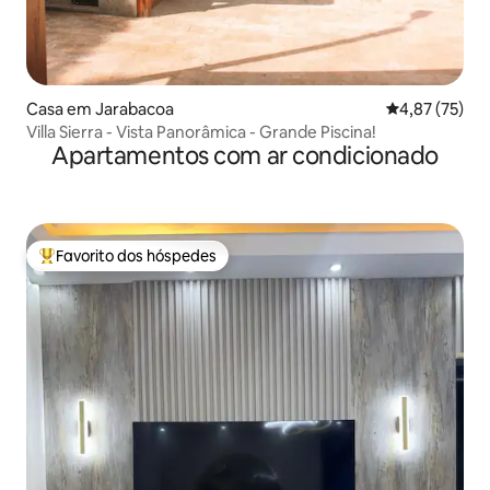
Casa em Jarabacoa
Classificação
4,87 (75)
Villa Sierra - Vista Panorâmica - Grande Piscina!
Apartamentos com ar condicionado
Favorito dos hóspedes
Favoritos dos hóspedes mais apreciados