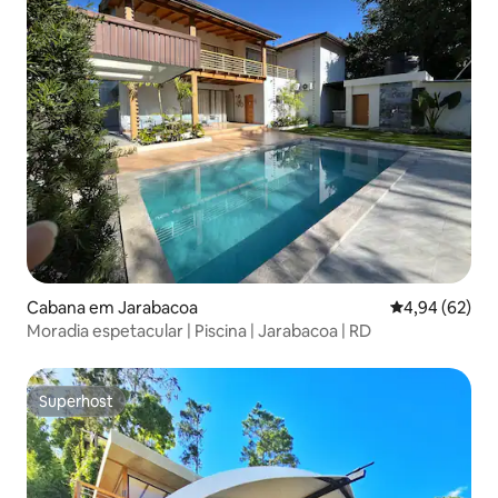
Cabana em Jarabacoa
Classificação 
4,94 (62)
Moradia espetacular | Piscina | Jarabacoa | RD
Superhost
Superhost