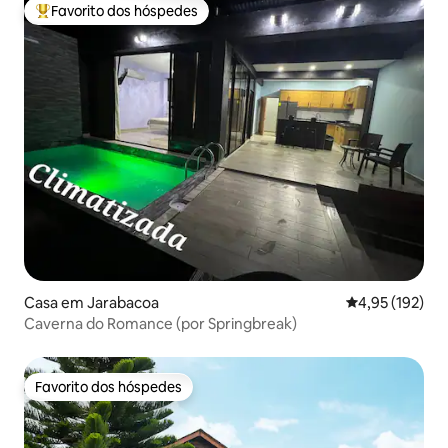
Favorito dos hóspedes
Favoritos dos hóspedes mais apreciados
Casa em Jarabacoa
Classificação 
4,95 (192)
Caverna do Romance (por Springbreak)
Favorito dos hóspedes
Favorito dos hóspedes