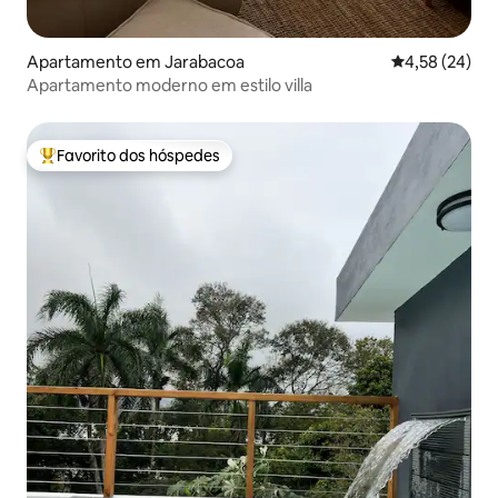
Apartamento em Jarabacoa
Classificação
4,58 (24)
Apartamento moderno em estilo villa
Favorito dos hóspedes
Favoritos dos hóspedes mais apreciados