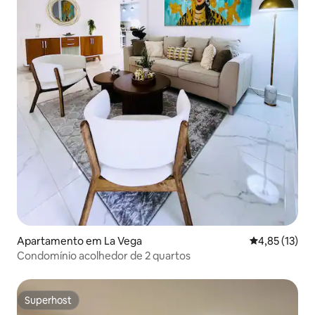
Apartamento em La Vega
Classificação
4,85 (13)
Condomínio acolhedor de 2 quartos
Superhost
Superhost