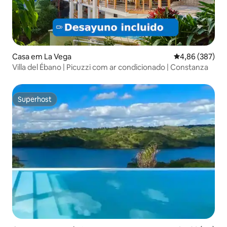
Casa em La Vega
Classificação m
4,86 (387)
Villa del Ébano | Picuzzi com ar condicionado | Constanza
Superhost
Superhost