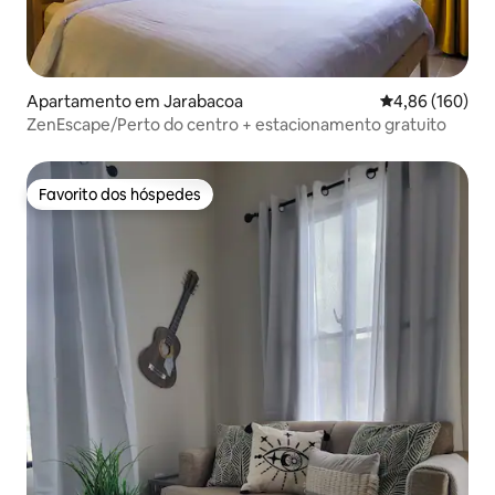
Apartamento em Jarabacoa
Classificação m
4,86 (160)
ZenEscape/Perto do centro + estacionamento gratuito
Favorito dos hóspedes
Favorito dos hóspedes