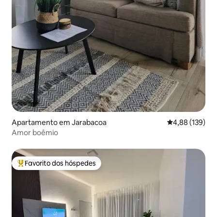
Apartamento em Jarabacoa
Classificação 
4,88 (139)
Amor boêmio
Favorito dos hóspedes
Favoritos dos hóspedes mais apreciados