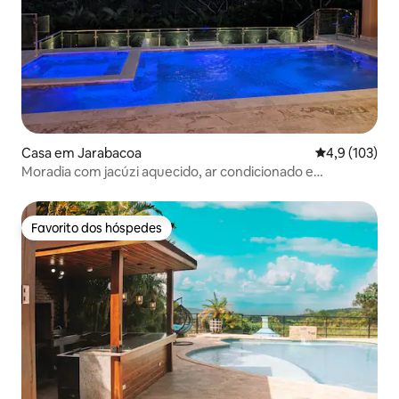
Casa em Jarabacoa
Classificação
4,9 (103)
Moradia com jacúzi aquecido, ar condicionado e
preparação de pequeno-almoço
Favorito dos hóspedes
Favorito dos hóspedes