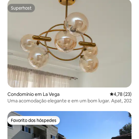
Superhost
Superhost
Condomínio em La Vega
Classificação
4,78 (23)
Uma acomodação elegante e em um bom lugar. Apat, 202
Favorito dos hóspedes
Favorito dos hóspedes