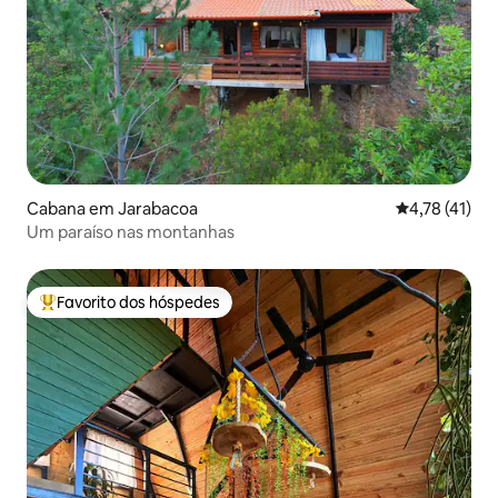
Cabana em Jarabacoa
Classificação
4,78 (41)
Um paraíso nas montanhas
Favorito dos hóspedes
Favoritos dos hóspedes mais apreciados