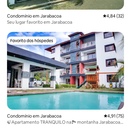
Condomínio em Jarabacoa
Classificação
4,84 (32)
Seu lugar favorito em Jarabacoa
Favorito dos hóspedes
Favorito dos hóspedes
Condomínio em Jarabacoa
Classificação
4,91 (75)
🍃Apartamento TRANQUILO na🏞️ montanha Jarabacoa
com vista para a🌄 piscina🏊