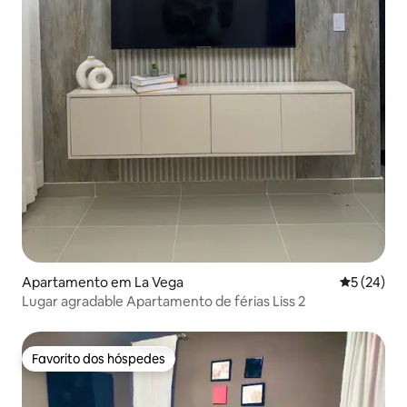
Apartamento em La Vega
Classifica
5 (24)
Lugar agradable Apartamento de férias Liss 2
Favorito dos hóspedes
Favorito dos hóspedes