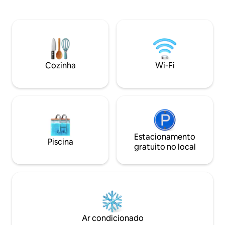
Cénica - Espaço d
como rafting, trilhos de ciclismo,
4 carros - TV HD d
mergulho em penhascos, parapente,
Youtube, etc. - A l
tirolesa e outras excursões. O complexo
praticar caminhada
de férias está convenientemente
montanha, pode d
localizado em frente à churrascaria mais
segurança dentro
popular da região e tem uma piscina
Cozinha
Wi-Fi
comunitária, parque infantil e campos de
ténis e basquetebol. O aluguer da casa é
para uso exclusivo dos hóspedes. Em
caso de emergência ou quaisquer
problemas imprevistos, os hóspedes
serão assistidos pelo gestor da
propriedade. Se solicitado e disponível,
podem ser fornecidos serviços de
Estacionamento
Piscina
limpeza, incluindo preparação de
gratuito no local
refeições (pequeno-almoço, almoço,
jantar) por uma taxa adicional. A
propriedade está localizada num
complexo de férias localizado na área de ​​
Buena Vista, Jarabacoa. Para contacto
por whattsap +1 202-476-9402. A
localização do resort é estratégica e
Ar condicionado
com bom acesso, há até linhas de