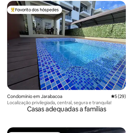
Favorito dos hóspedes
Favoritos dos hóspedes mais apreciados
Condomínio em Jarabacoa
Classifica
5 (29)
Localização privilegiada, central, segura e tranquila!
Casas adequadas a famílias