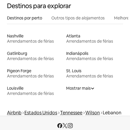
Destinos para explorar
Destinos por perto
Outros tipos de alojamentos
Melhores
Nashville
Atlanta
Arrendamentos de férias
Arrendamentos de férias
Gatlinburg
Indianápolis
Arrendamentos de férias
Arrendamentos de férias
Pigeon Forge
St. Louis
Arrendamentos de férias
Arrendamentos de férias
Louisville
Mostrar mais
Arrendamentos de férias
Airbnb
Estados Unidos
Tennessee
Wilson
Lebanon