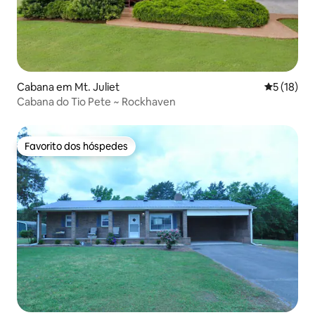
Cabana em Mt. Juliet
Classifica
5 (18)
Cabana do Tio Pete ~ Rockhaven
Favorito dos hóspedes
Favorito dos hóspedes