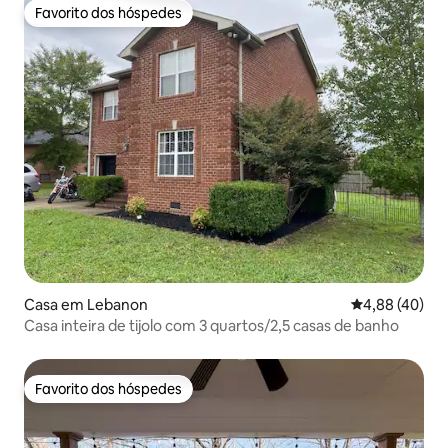
Favorito dos hóspedes
Favorito dos hóspedes
Casa em Lebanon
Classificação 
4,88 (40)
Casa inteira de tijolo com 3 quartos/2,5 casas de banho
Favorito dos hóspedes
Favorito dos hóspedes