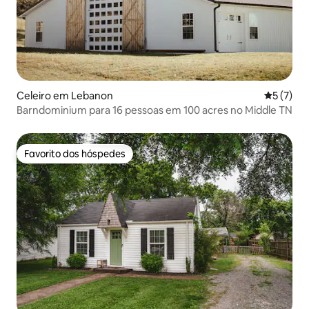
Celeiro em Lebanon
Classific
5 (7)
Barndominium para 16 pessoas em 100 acres no Middle TN
Favorito dos hóspedes
Favorito dos hóspedes