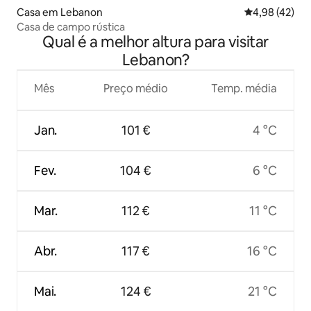
Casa em Lebanon
Classificação
4,98 (42)
Casa de campo rústica
Qual é a melhor altura para visitar
Lebanon?
Mês
Preço médio
Temp. média
Jan.
101 €
4 °C
Fev.
104 €
6 °C
Mar.
112 €
11 °C
Abr.
117 €
16 °C
Mai.
124 €
21 °C