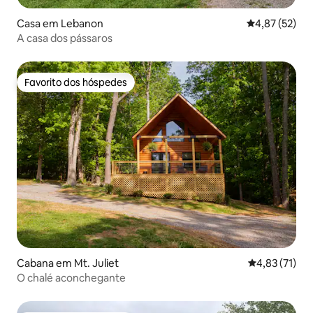
Casa em Lebanon
Classificação
4,87 (52)
A casa dos pássaros
Favorito dos hóspedes
Favorito dos hóspedes
Cabana em Mt. Juliet
Classificação
4,83 (71)
O chalé aconchegante