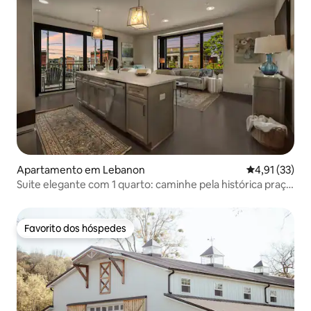
Apartamento em Lebanon
Classificação
4,91 (33)
Suite elegante com 1 quarto: caminhe pela histórica praça
do Líbano
Favorito dos hóspedes
Favorito dos hóspedes