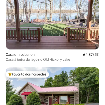
Casa em Lebanon
Classificação
4,87 (55)
Casa à beira do lago no Old Hickory Lake
Favorito dos hóspedes
Favoritos dos hóspedes mais apreciados