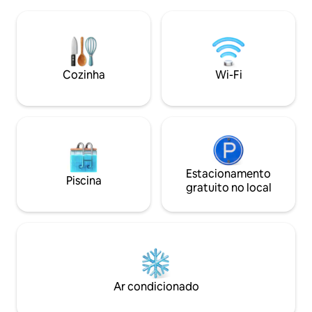
PARTILHADA de 8 m × 5 m, completa
minutos de Beirute A cabana de
com um bar junto à piscina, mesas altas,
quartos e 2 casas
espreguiçadeiras e instalações sanitárias
tem uma cozinha 
– o local perfeito para relaxar, apreciar as
ar condicionado, Wi
vistas e aproveitar ao máximo a sua
Smart TV e lavanda
escapadela. As reservas de PISCINA
Cozinha
Wi-Fi
tanto para estadi
PRIVADA estão disponíveis a um PREÇO
para escapadelas 
diferente. Ar condicionado disponível!
Estacionamento
Piscina
gratuito no local
Ar condicionado