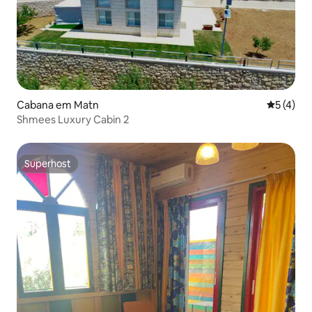
Cabana em Matn
Classific
5 (4)
Shmees Luxury Cabin 2
Superhost
Superhost