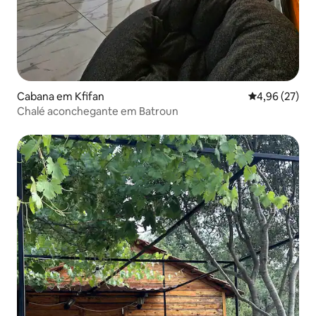
Cabana em Kfifan
Classificação
4,96 (27)
Chalé aconchegante em Batroun