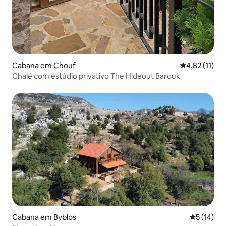
Cabana em Chouf
Classificação
4,82 (11)
Chalé com estúdio privativo The Hideout Barouk
Cabana em Byblos
Classifica
5 (14)