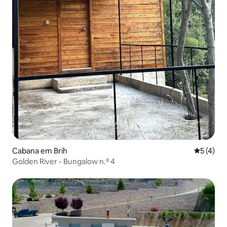
Cabana em Brih
Classific
5 (4)
Golden River - Bungalow n.º 4