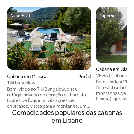
Superhost
Superhost
Superhost
Superhost
Cabana em Qlaya
VEGA | Cabana mo
Cabana em Miziara
Classificação média de 5 e
5 (5)
vistas panorâmica
Bem-vindo à VEGA
Tiki bungalow
florestal isolada 
Bem-vindo ao Tiki Bungalow, o seu
montanhas de Klei
refúgio privado no coração da floresta.
Líbano), que ofere
Noites de fogueira, vibrações de
deslumbrantes e to
churrasco, vistas para a montanha, uma
Cuidadosamente 
Comodidades populares das cabanas
piscina refrescante e total privacidade –
manhãs lentas e n
tudo o que precisa está à sua espera no
em Líbano
Vega fica a apenas
Tiki Bungalow. até 3-4 pessoas (sofá-
principal de Kleiat
cama). Desfrute da nossa PISCINA
estância de esqui 