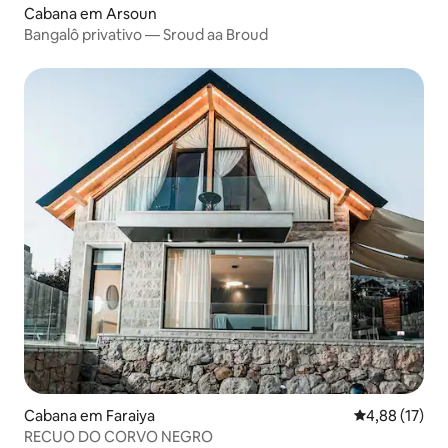
Cabana em Arsoun
Bangalô privativo — Sroud aa Broud
Cabana em Faraiya
Classificação
4,88 (17)
RECUO DO CORVO NEGRO