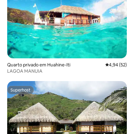
Quarto privado em Huahine-Iti
Classificação
4,94 (52)
LAGOA MANUIA
Superhost
Superhost