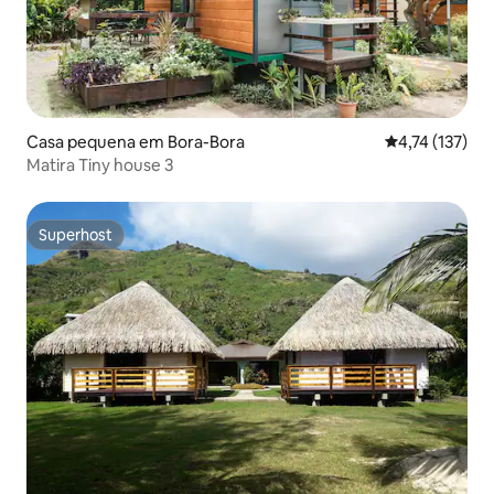
Casa pequena em Bora-Bora
Classificação 
4,74 (137)
Matira Tiny house 3
Superhost
Superhost