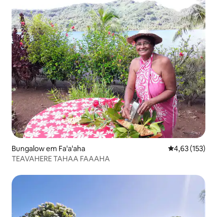
Bungalow em Fa'a'aha
Classificação 
4,63 (153)
TEAVAHERE TAHAA FAAAHA