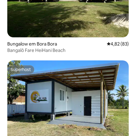
Bungalow em Bora Bora
Classificação
4,82 (83)
Bangalô Fare HeiHani Beach
Superhost
Superhost