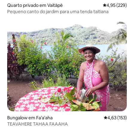
Quarto privado em Vaitāpē
Classificação m
4,95 (229)
Pequeno canto do jardim para uma tenda taitiana
Bungalow em Fa'a'aha
Classificação 
4,63 (153)
TEAVAHERE TAHAA FAAAHA