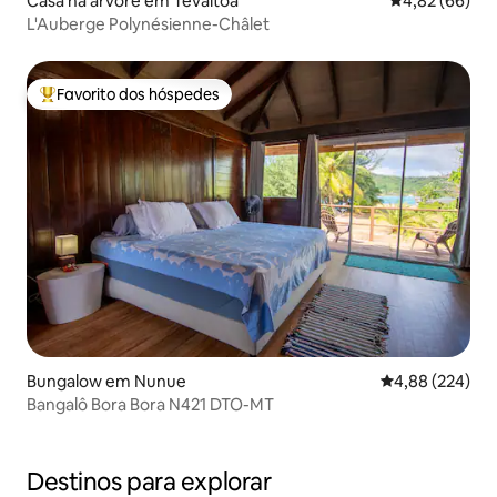
Casa na árvore em Tevaitoa
Classificação 
4,82 (66)
L'Auberge Polynésienne-Châlet
Favorito dos hóspedes
Favoritos dos hóspedes mais apreciados
Bungalow em Nunue
Classificação m
4,88 (224)
Bangalô Bora Bora N421 DTO-MT
Destinos para explorar