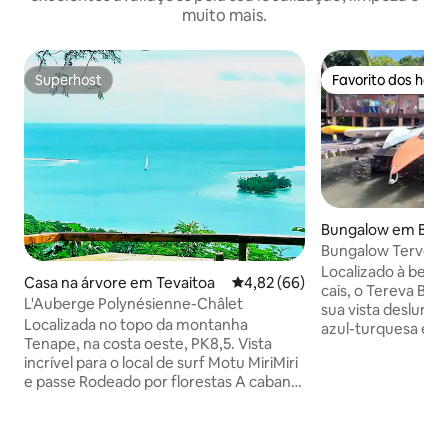
muito mais.
Superhost
Favorito dos hós
Superhost
Favorito dos hós
Bungalow em Bora
Bungalow Tervena
Localizado à beir
Casa na árvore em Tevaitoa
Classificação média de 4,82 em 
4,82 (66)
cais, o Tereva Bu
L'Auberge Polynésienne-Châlet
sua vista deslumb
Localizada no topo da montanha
azul-turquesa e il
Tenape, na costa oeste, PK8,5. Vista
Borabora a partir 
incrível para o local de surf Motu MiriMiri
sobre palafitas ac
e passe Rodeado por florestas A cabana
pontos de mergul
é construída em madeira, em estilo
acessíveis de cai
polinésio, ecológica, com kitchenette
transporte para o
totalmente equipada e terraço exterior
(com parada no s