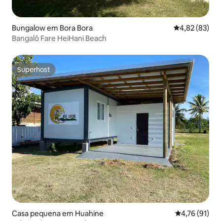
Bungalow em Bora Bora
Classificação
4,82 (83)
Bangalô Fare HeiHani Beach
Superhost
Superhost
Casa pequena em Huahine
Classificação
4,76 (91)