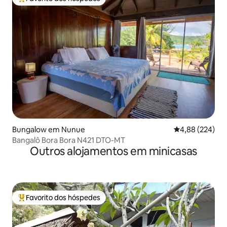
Favoritos dos hóspedes mais apreciados
Bungalow em Nunue
Classificação m
4,88 (224)
Bangalô Bora Bora N421 DTO-MT
Outros alojamentos em minicasas
Favorito dos hóspedes
Favoritos dos hóspedes mais apreciados