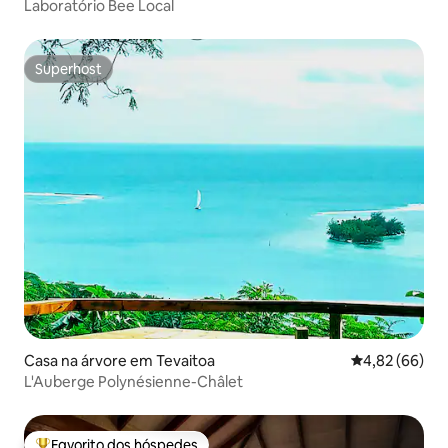
Laboratório Bee Local
Superhost
Superhost
Casa na árvore em Tevaitoa
Classificação 
4,82 (66)
L'Auberge Polynésienne-Châlet
Favorito dos hóspedes