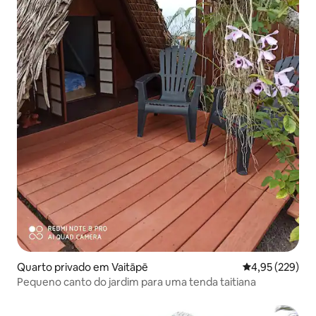
Quarto privado em Vaitāpē
Classificação m
4,95 (229)
Pequeno canto do jardim para uma tenda taitiana