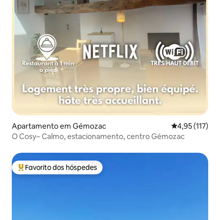
Apartamento em Gémozac
Classificação 
4,95 (117)
O Cosy– Calmo, estacionamento, centro Gémozac
Favorito dos hóspedes
Favoritos dos hóspedes mais apreciados