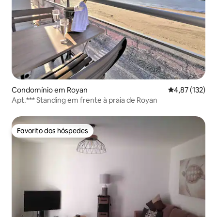
Condomínio em Royan
Classificação 
4,87 (132)
Apt.*** Standing em frente à praia de Royan
Favorito dos hóspedes
Favorito dos hóspedes