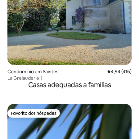
Condomínio em Saintes
Classificação 
4,94 (416)
La Grelauderie 1
Casas adequadas a famílias
Favorito dos hóspedes
Favorito dos hóspedes