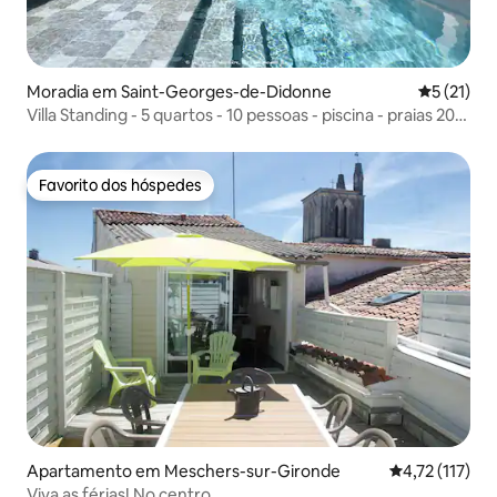
Moradia em Saint-Georges-de-Didonne
Classifica
5 (21)
Villa Standing - 5 quartos - 10 pessoas - piscina - praias 200
m
Favorito dos hóspedes
Favorito dos hóspedes
Apartamento em Meschers-sur-Gironde
Classificação 
4,72 (117)
Viva as férias! No centro