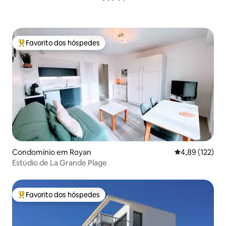
Favorito dos hóspedes
Favoritos dos hóspedes mais apreciados
Condomínio em Royan
Classificação 
4,89 (122)
Estúdio de La Grande Plage
Favorito dos hóspedes
Favoritos dos hóspedes mais apreciados