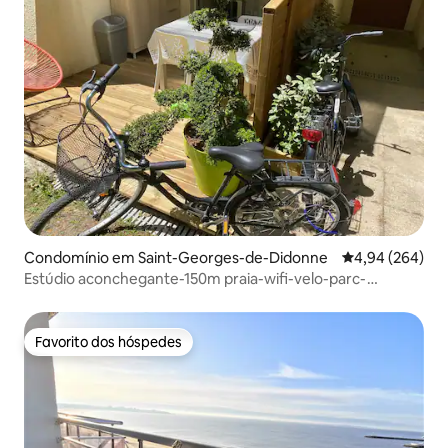
Condomínio em Saint-Georges-de-Didonne
Classificação m
4,94 (264)
Estúdio aconchegante-150m praia-wifi-velo-parc-
terrasse-3*
Favorito dos hóspedes
Favorito dos hóspedes