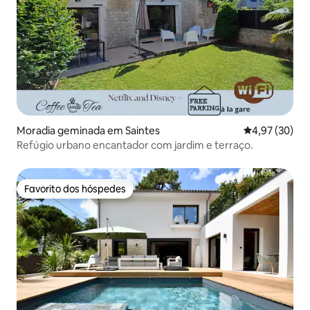
Moradia geminada em Saintes
Classificação
4,97 (30)
Refúgio urbano encantador com jardim e terraço.
Favorito dos hóspedes
Favorito dos hóspedes