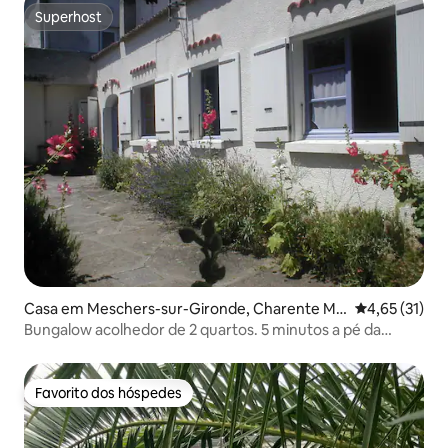
Superhost
Superhost
Casa em Meschers-sur-Gironde, Charente Ma
Classificação
4,65 (31)
ritime
Bungalow acolhedor de 2 quartos. 5 minutos a pé da
praia/cidade
Favorito dos hóspedes
Favorito dos hóspedes