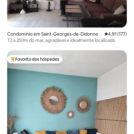
Condomínio em Saint-Georges-de-Didonne
Classificação 
4,91 (177)
T2 a 250m do mar, agradável e idealmente localizado
Favorito dos hóspedes
Favoritos dos hóspedes mais apreciados