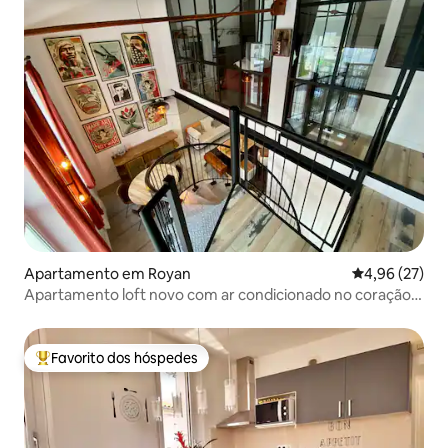
Apartamento em Royan
Classificação
4,96 (27)
Apartamento loft novo com ar condicionado no coração
de Royan
Favorito dos hóspedes
Favoritos dos hóspedes mais apreciados