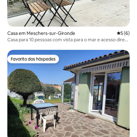
Casa em Meschers-sur-Gironde
Classific
5 (6)
Casa para 10 pessoas com vista para o mar e acesso direto
à praia
Favorito dos hóspedes
Favorito dos hóspedes