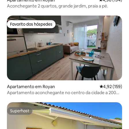
Aconchegante 2 quartos, grande jardim, praia a pé.
Favorito dos hóspedes
Favorito dos hóspedes
Apartamento em Royan
Classificação 
4,92 (159)
Apartamento aconchegante no centro da cidade a 200
metros da praia
Superhost
Superhost