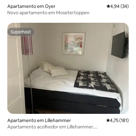
Apartamento em Oyer
Classificação 
4,94 (34)
Novo apartamento em Mosetertoppen
Superhost
Superhost
Apartamento em Lillehammer
Classificação 
4,75 (181)
Apartamento acolhedor em Lillehammer.
Estacionamento gratuito.