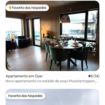
Favorito dos hóspedes
Favoritos dos hóspedes mais apreciados
Apartamento em Oyer
Classifica
5 (14)
Novo apartamento no estádio de esqui Mosetertoppen,
Ski in/out
Favorito dos hóspedes
Favorito dos hóspedes