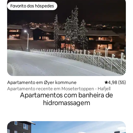
Favorito dos hóspedes
Favorito dos hóspedes
Apartamento em Øyer kommune
Classificação
4,98 (55)
Apartamento recente em Mosetertoppen - Hafjell
Apartamentos com banheira de
hidromassagem