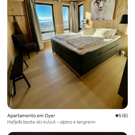
Apartamento em Oyer
Classific
5 (6)
Hafjells beste ski-in/out – alpino e langrenn