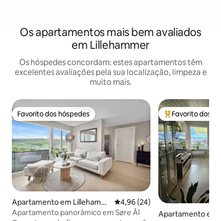
Os apartamentos mais bem avaliados
em Lillehammer
Os hóspedes concordam: estes apartamentos têm
excelentes avaliações pela sua localização, limpeza e
muito mais.
Favorito dos hóspedes
Favorito dos h
Favorito dos hóspedes
Favoritos dos hó
Apartamento em Lillehamm
Classificação média de 4,96 em 
4,96 (24)
er
Apartamento panorâmico em Søre Ål
Apartamento em 