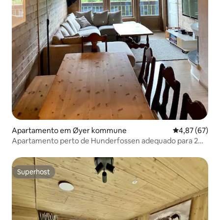
Apartamento em Øyer kommune
Classificação
4,87 (67)
Apartamento perto de Hunderfossen adequado para 2
famílias.
Superhost
Superhost