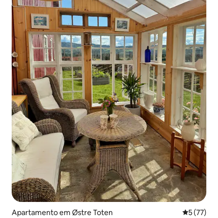
Apartamento em Østre Toten
Classifica
5 (77)