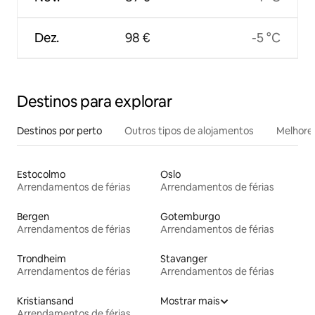
Dez.
98 €
-5 °C
Destinos para explorar
Destinos por perto
Outros tipos de alojamentos
Melhores
Estocolmo
Oslo
Arrendamentos de férias
Arrendamentos de férias
Bergen
Gotemburgo
Arrendamentos de férias
Arrendamentos de férias
Trondheim
Stavanger
Arrendamentos de férias
Arrendamentos de férias
Kristiansand
Mostrar mais
Arrendamentos de férias