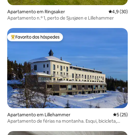
Apartamento em Ringsaker
Classificaçã
4,9 (30)
Apartamento n.º 1, perto de Sjusjøen e Lillehammer
Favorito dos hóspedes
Favoritos dos hóspedes mais apreciados
Apartamento em Lillehammer
Classifica
5 (25)
Apartamento de férias na montanha. Esqui, bicicleta,
caminhadas!