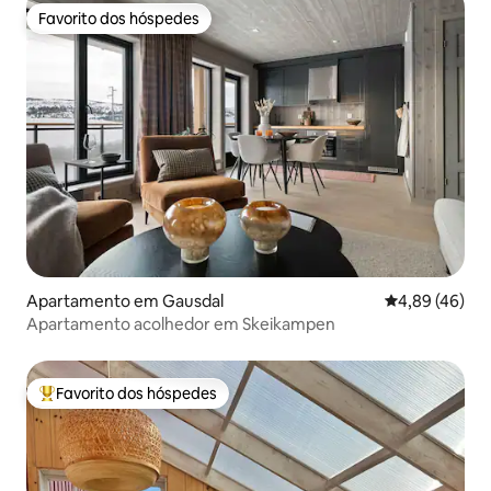
Favorito dos hóspedes
Favorito dos hóspedes
Apartamento em Gausdal
Classificação 
4,89 (46)
Apartamento acolhedor em Skeikampen
Favorito dos hóspedes
Favoritos dos hóspedes mais apreciados