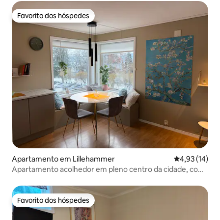
Favorito dos hóspedes
Favorito dos hóspedes
Apartamento em Lillehammer
Classificação
4,93 (14)
Apartamento acolhedor em pleno centro da cidade, com
estacionamento.
Favorito dos hóspedes
Favorito dos hóspedes