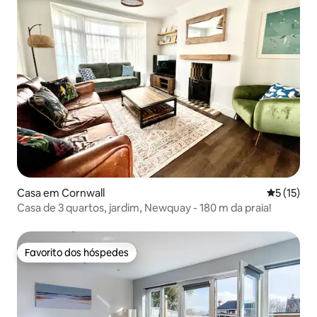
Casa em Cornwall
Classifica
5 (15)
Casa de 3 quartos, jardim, Newquay - 180 m da praia!
Favorito dos hóspedes
Favorito dos hóspedes