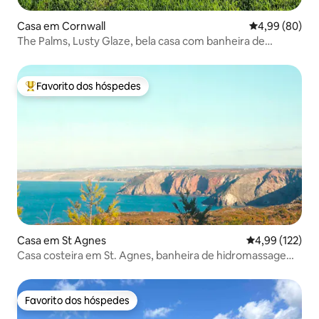
Casa em Cornwall
Classificação 
4,99 (80)
The Palms, Lusty Glaze, bela casa com banheira de
hidromassagem
Favorito dos hóspedes
Favoritos dos hóspedes mais apreciados
Casa em St Agnes
Classificação 
4,99 (122)
Casa costeira em St. Agnes, banheira de hidromassagem,
praia e pubs
Favorito dos hóspedes
Favorito dos hóspedes