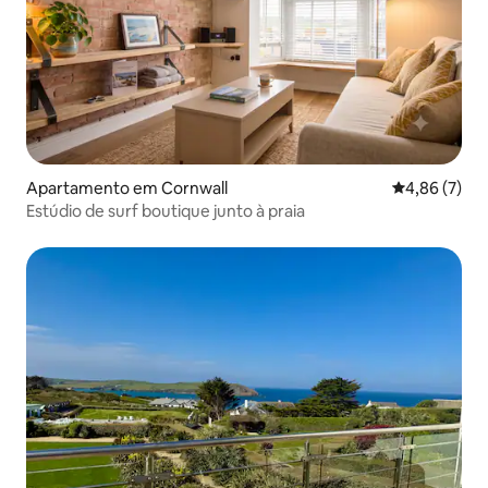
Apartamento em Cornwall
Classificaçã
4,86 (7)
Estúdio de surf boutique junto à praia