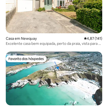
Casa em Newquay
Classificação 
4,87 (141)
Excelente casa bem equipada, perto da praia, vista para o
mar
Favorito dos hóspedes
Favorito dos hóspedes