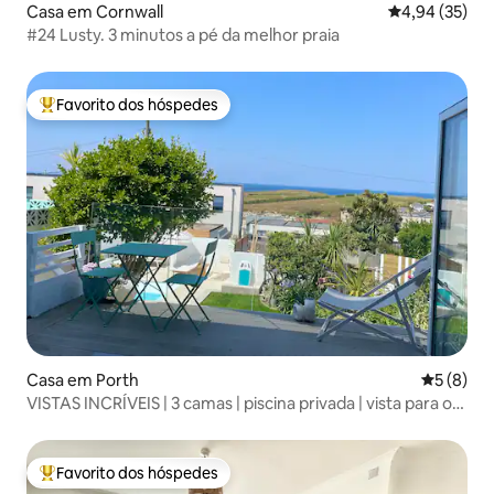
Casa em Cornwall
Classificação
4,94 (35)
#24 Lusty. 3 minutos a pé da melhor praia
Favorito dos hóspedes
Favoritos dos hóspedes mais apreciados
Casa em Porth
Classific
5 (8)
VISTAS INCRÍVEIS | 3 camas | piscina privada | vista para o
mar
Favorito dos hóspedes
Favoritos dos hóspedes mais apreciados