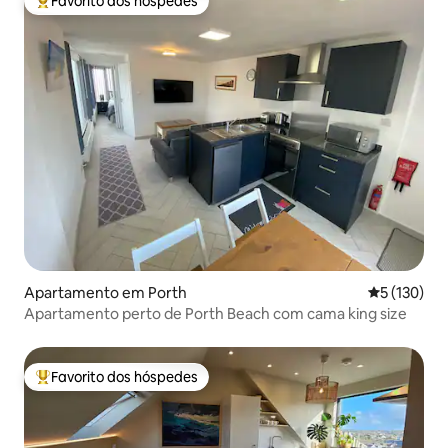
Favorito dos hóspedes
Favoritos dos hóspedes mais apreciados
Apartamento em Porth
Classificaç
5 (130)
Apartamento perto de Porth Beach com cama king size
Favorito dos hóspedes
Favoritos dos hóspedes mais apreciados