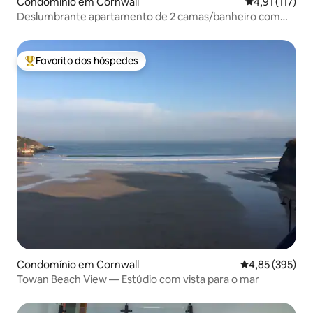
Condomínio em Cornwall
Classificação 
4,91 (117)
Deslumbrante apartamento de 2 camas/banheiro com
vista para a praia de Fistral
Favorito dos hóspedes
Favoritos dos hóspedes mais apreciados
Condomínio em Cornwall
Classificação m
4,85 (395)
Towan Beach View — Estúdio com vista para o mar