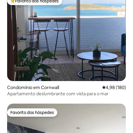
Favorito dos hóspedes
Favoritos dos hóspedes mais apreciados
Condomínio em Cornwall
Classificação m
4,98 (180)
Apartamento deslumbrante com vista para o mar
Favorito dos hóspedes
Favorito dos hóspedes