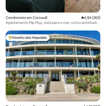
Condomínio em Cornwall
Classificação m
4,94 (263)
Apartamento Flip Flop, vista para o mar, curta caminhada
até as praias
Favorito dos hóspedes
Favoritos dos hóspedes mais apreciados