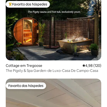
Favorito dos hóspedes
Favoritos dos hóspedes mais apreciados
Cottage em Tregoose
Classificação 
4,98 (120)
The Pigsty & Spa Garden-de Luxo-Casa De Campo-Casa
Favorito dos hóspedes
Favorito dos hóspedes