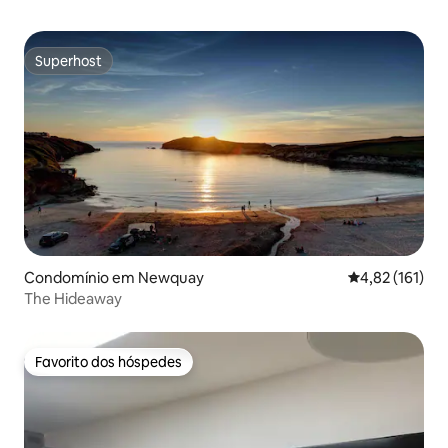
Superhost
Superhost
Condomínio em Newquay
Classificação 
4,82 (161)
The Hideaway
Favorito dos hóspedes
Favorito dos hóspedes