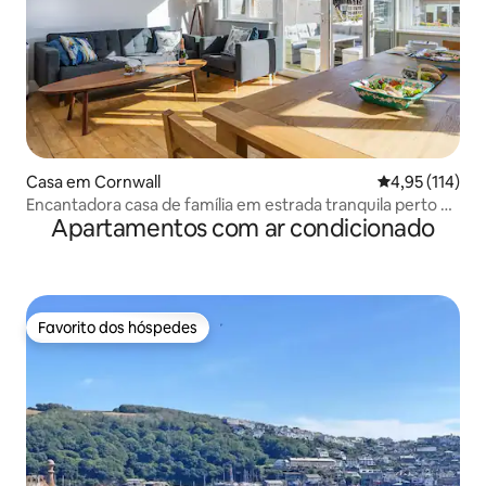
Casa em Cornwall
Classificação 
4,95 (114)
Encantadora casa de família em estrada tranquila perto da
Apartamentos com ar condicionado
praia de Tolcarne
Favorito dos hóspedes
Favorito dos hóspedes