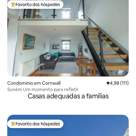
Favorito dos hóspedes
Favoritos dos hóspedes mais apreciados
Condomínio em Cornwall
Classificação 
4,98 (111)
Suném Um momento para refletir
Casas adequadas a famílias
Favorito dos hóspedes
Favoritos dos hóspedes mais apreciados