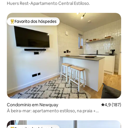
Huers Rest-Apartamento Central Estiloso.
Favorito dos hóspedes
Favoritos dos hóspedes mais apreciados
Condomínio em Newquay
Classificação
4,9 (187)
À beira-mar: apartamento estiloso, na praia +
estacionamento