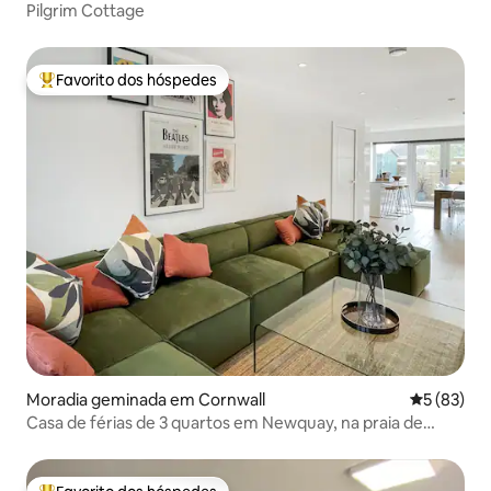
Pilgrim Cottage
Favorito dos hóspedes
Favoritos dos hóspedes mais apreciados
Moradia geminada em Cornwall
Classifica
5 (83)
Casa de férias de 3 quartos em Newquay, na praia de
Tolcarne