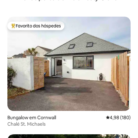
Favorito dos hóspedes
Favoritos dos hóspedes mais apreciados
Bungalow em Cornwall
Classificação m
4,98 (180)
Chalé St. Michaels