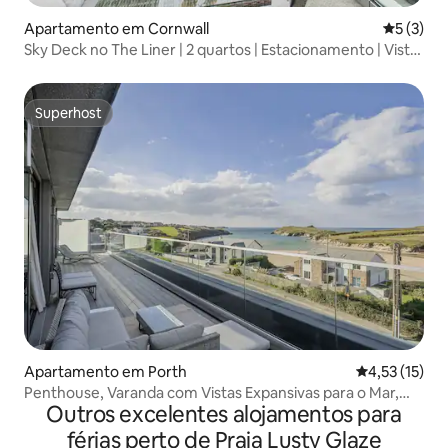
Apartamento em Cornwall
Classific
5 (3)
Sky Deck no The Liner | 2 quartos | Estacionamento | Vista
para o mar
Superhost
Superhost
Apartamento em Porth
Classificação
4,53 (15)
Penthouse, Varanda com Vistas Expansivas para o Mar,
Outros excelentes alojamentos para
Parki
férias perto de Praia Lusty Glaze