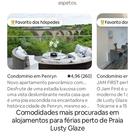
aspetos.
Favorito dos hóspedes
Favorito dos h
Favoritos dos hóspedes mais apreciados
Favoritos dos hó
Condomínio em Penryn
Classificação média de 4,96 em 5
4,96 (260)
Condomínio em C
Novo apartamento panorâmico com
JAM FIRST perto d
vista para o rio e carregador Tesla
com estacioname
Desfrute de uma estadia luxuosa com
O Jam First é um
uma vista deslumbrante nesta casa que
moderno de 1 quar
é uma joia escondida na encantadora e
de Lusty Glaze, da
histórica cidade de Penryn, mesmo ao
Tolcarne e a 15 mi
Comodidades mais procuradas em
lado de Falmouth. Delicie-se com uma
da cidade de Newquay. Ofer
vista panorâmica impressionante a partir
escolha de uma ca
alojamentos para férias perto de Praia
do conforto da sua cama e relaxe numa
camas individuais de 2
Lusty Glaze
luxuosa casa de banho equipada com
grande espaço de 
um chuveiro em cascata. A propriedade
com todos os conf