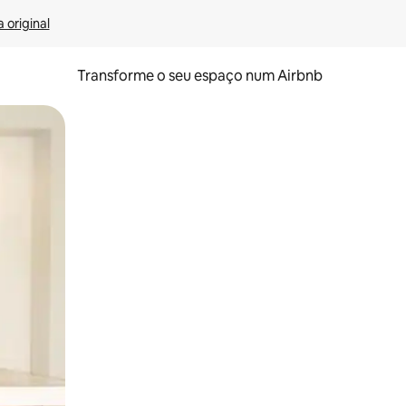
 original
Transforme o seu espaço num Airbnb
tos de toque ou deslize.