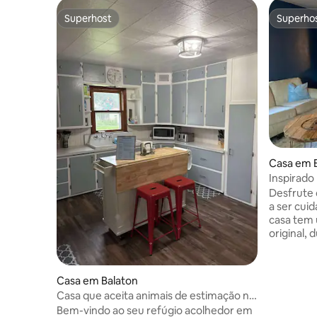
Superhost
Superho
Superhost
Superho
Casa em 
Inspirado 
Desfrute 
a ser cuid
casa tem 
original,
condicion
máquina d
unidade. Entrada sem chave e Wi-Fi, TV
Casa em Balaton
Roku. Estacionamento fora da rua e
Casa que aceita animais de estimação no
estaciona
centro de Balaton
Bem-vindo ao seu refúgio acolhedor em
em consid