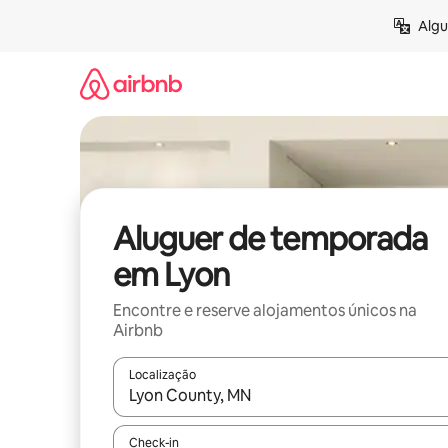
Saltar
Algu
para
o
conteúdo
Aluguer de temporada
em Lyon
Encontre e reserve alojamentos únicos na
Airbnb
Localização
Quando os resultados estiverem disponíveis, nav
Check-in