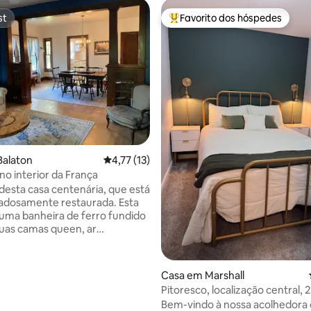
st
Favorito dos hóspedes
st
Favoritos dos hóspedes mais a
Balaton
Classificação média de 4,77 em 5 estrelas, 
4,77 (13)
no interior da França
desta casa centenária, que está
adosamente restaurada. Esta
uma banheira de ferro fundido
 duas camas queen, ar
ado central, fogão a gás e
e lavar/secar roupa na
Casa em Marshall
Pitoresco, localização central, 
mento na rua. Por favor, tenha
Bem-vindo à nossa acolhedora 
eração que esta casa não tem