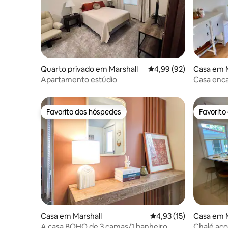
Quarto privado em Marshall
Classificação média de
4,99 (92)
Casa em M
Apartamento estúdio
Casa enca
quartos e
cidade
Favorito dos hóspedes
Favorito
Favorito dos hóspedes
Favorito
Casa em Marshall
Classificação média de
4,93 (15)
Casa em M
A casa BOHO de 3 camas/1 banheiro
Chalé aco