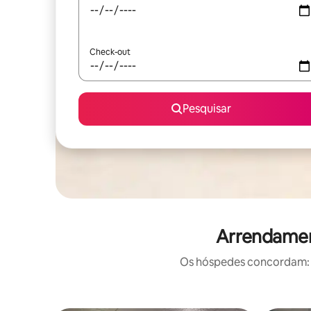
Check-out
Pesquisar
Arrendament
Os hóspedes concordam: e