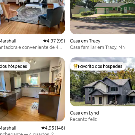
 4,99 em 5 estrelas, 92avaliações
arshall
Classificação média de 4,97 em 5 estrelas, 9
4,97 (99)
Casa em Tracy
ntadora e conveniente de 4
Casa familiar em Tracy, MN
 2 banheiros no centro da
 dos hóspedes
Favorito dos hóspedes
 dos hóspedes
Favoritos dos hóspedes mais a
Casa em Lynd
Recanto feliz
 4,93 em 5 estrelas, 15avaliações
arshall
Classificação média de 4,95 em 5 estrelas, 14
4,95 (146)
nchegante — 4 quartos, 2