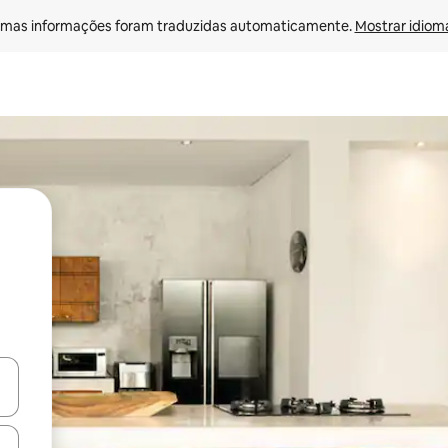
mas informações foram traduzidas automaticamente. 
Mostrar idioma
egue com as teclas de seta para cima e para baixo ou explore com ges