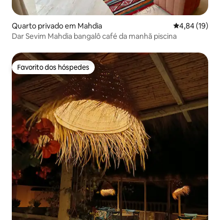
Quarto privado em Mahdia
Classificação
4,84 (19)
Dar Sevim Mahdia bangalô café da manhã piscina
Favorito dos hóspedes
Favorito dos hóspedes