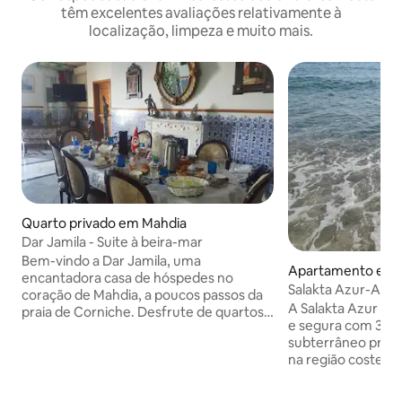
têm excelentes avaliações relativamente à
localização, limpeza e muito mais.
Quarto privado em Mahdia
Dar Jamila - Suite à beira-mar
Bem-vindo a Dar Jamila, uma
Apartamento em S
encantadora casa de hóspedes no
Salakta Azur-Appa
coração de Mahdia, a poucos passos da
terraço
A Salakta Azur é u
praia de Corniche. Desfrute de quartos
e segura com 3 pi
com ar condicionado e casas de banho
subterrâneo privad
privativas de mármore, entradas
na região costeira
privadas ou de jardim e confortos como
a 9 km da cidade 
Wi-Fi, televisão por satélite e cozinhas.
famosa zona turís
Delicie-se com o nosso pequeno-almoço