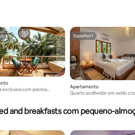
st
Superhost
st
Superhost
ento
Apartamento
 exclusiva com piscina
e 4,57 em 5 estrelas, 7avaliações
Quarto acolhedor em estilo cri
e incrível
flores tropicais
ed and breakfasts com pequeno-almo