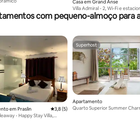
orâmico
Casa em Grand Anse
Villa Admiral - 2, Wi-Fi e estac
tamentos com pequeno-almoço para a
gratuitos
Superhost
Superhost
Apartamento
Quarto Superior Summer Cha
nto em Praslin
Classificação média de 3,8 em 5 estrelas,
3,8 (5)
terraço
eaway - Happy Stay Villa,
C