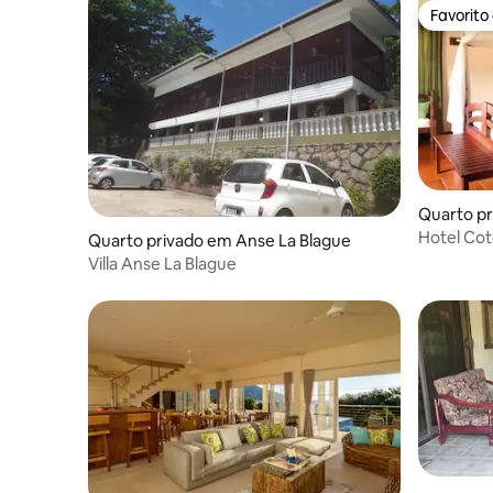
Favorito
Favorito
Quarto p
r Beach
Hotel Cot
Quarto privado em Anse La Blague
B&B Quar
Villa Anse La Blague