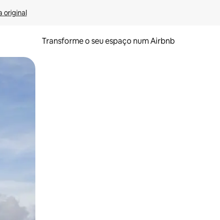
 original
Transforme o seu espaço num Airbnb
tos de toque ou deslize.