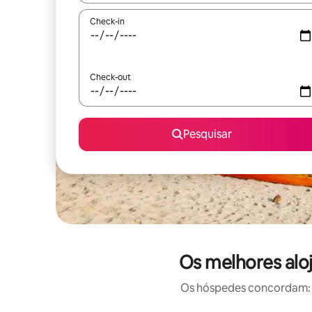
Check-in
Check-out
Pesquisar
Os melhores al
Os hóspedes concordam: e