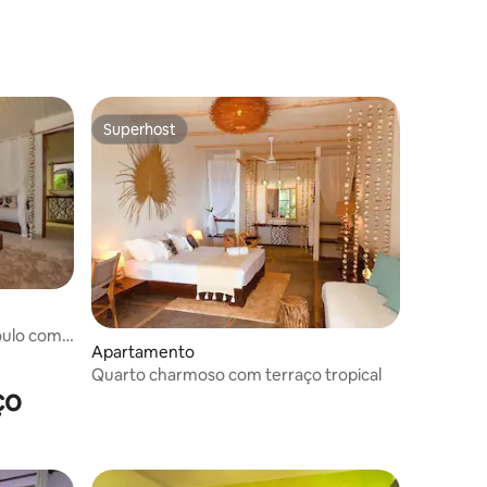
Superhost
Superhost
oulo com
Apartamento
Quarto charmoso com terraço tropical
ço