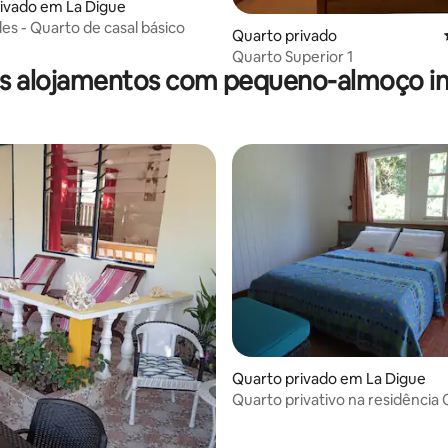
ivado em La Digue
iles - Quarto de casal básico
e 4,75 em 5 estrelas, 4avaliações
Quarto privado
Quarto Superior 1
s alojamentos com pequeno-almoço in
 4,62 em 5 estrelas, 21avaliações
Quarto privado em La Digue
Quarto privativo na residência
Michelin Pension