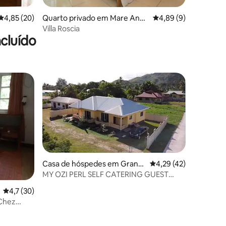
Classificação média de 4,85 em 5 estrelas, 20avaliações
4,85 (20)
Quarto privado em Mare Angl
Classificação média d
4,89 (9)
aise
Villa Roscia
cluído
Casa de hóspedes em Grand
Classificação média d
4,29 (42)
Anse
MY OZI PERL SELF CATERING GUEST
HOUSE VILLA 2 - CASA DE HÓSPEDES
Classificação média de 4,7 em 5 estrelas, 30avaliações
4,7 (30)
COM COZINHA
 Chez