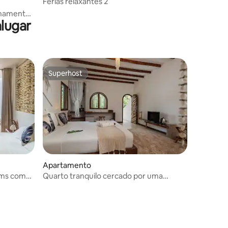
Férias relaxantes 2
ionamento
lugar
Superhost
Superhost
Apartamento
rms com
Quarto tranquilo cercado por uma
 5avaliações
harmonia tropical