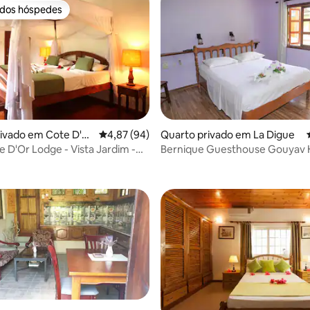
 dos hóspedes
 dos hóspedes
rivado em Cote D'O
Classificação média de 4,87 em 5 estrelas, 9
4,87 (94)
Quarto privado em La Digue
e D'Or Lodge - Vista Jardim -
Bernique Guesthouse Gouyav
to 2