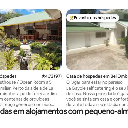
st
Favorito dos hóspedes
st
Favoritos dos hóspedes mais a
4,92 em 5 estrelas, 343avaliações
hóspedes
Classificação média de 4,73 em 5 estrelas, 9
4,73 (97)
Casa de hóspedes em Bel Omb
e
sthouse / Ocean Room a 5
O lugar para estar no paraíso
té à praia
da aldeia de La
La Gayole self catering é o seu 
inutos a pé do ferry Jardim
de casa. Nossa prioridade é gar
om centenas de orquídeas
você se sinta em casa e confor
almoço generoso incluído
durante toda a sua estadia con
das em alojamentos com pequeno-almo
onível como opção Peça as
minutos a pé da praia de areia 
ifas especiais para crianças dos
Beau Vallon é um dos lugares
nos: 43 € por noite, aplicadas
encantadores para desfrutar d
nfirmação da reserva.
de nossas ilhas, e não perder o i