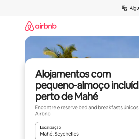
Saltar
Algu
para
o
conteúdo
Alojamentos com
pequeno-almoço incluí
perto de Mahé
Encontre e reserve bed and breakfasts únicos
Airbnb
Localização
Quando os resultados estiverem disponíveis, nav