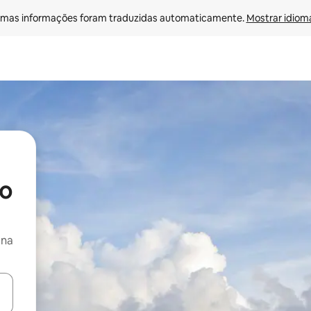
mas informações foram traduzidas automaticamente. 
Mostrar idioma
do
 na
egue com as teclas de seta para cima e para baixo ou explore com ges