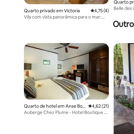
Quarto pr
Belle des 
Quarto privado em Victoria
Classificação média d
4,75 (4)
Vila com vista panorâmica para o mar:
Outro
Quarto 4 Bed&Breakfast
Quarto de hotel em Anse Boil
Classificação média de
4,62 (21)
eau
Auberge Chez Plume - Hotel Boutique ~
Quarto Twin