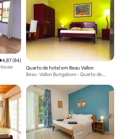
4avaliações
Classificação média de 4,87 em 5 estrelas, 84avaliações
4,87 (84)
 House
Quarto de hotel em Beau Vallon
Beau -Vallon Bungalows - Quarto de
Casal