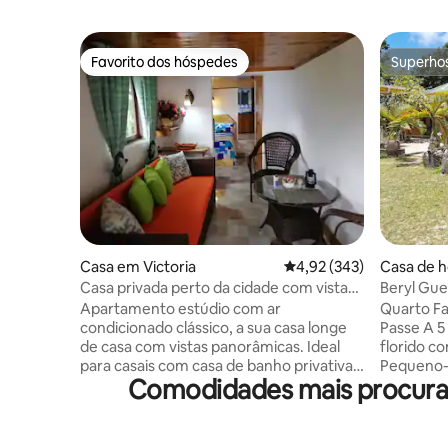
Favorito dos hóspedes
Superho
Favorito dos hóspedes
Superho
Casa em Victoria
Classificação média de 
4,92 (343)
Casa de 
Casa privada perto da cidade com vistas
Beryl Gue
encantadoras
minutos a
Apartamento estúdio com ar
Quarto Familiar. Perto 
condicionado clássico, a sua casa longe
Passe A 5 m
de casa com vistas panorâmicas. Ideal
florido c
para casais com casa de banho privativa,
Pequeno-
Comodidades mais procura
WC, sala de estar, cozinha. Totalmente
Jantar disp
mobilado com as panelas necessárias
nossas tar
para preparar as suas próprias refeições.
3 aos 10 a
São fornecidas toalhas e gel de banho.
após a co