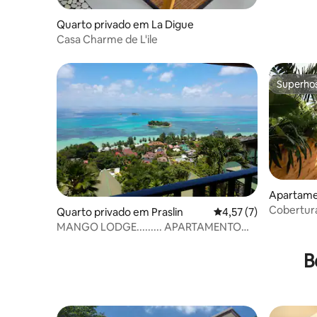
Quarto privado em La Digue
Casa Charme de L'ile
Superho
Superho
Apartam
Cobertura
Quarto privado em Praslin
Classificação média d
4,57 (7)
relaxante 
MANGO LODGE......... APARTAMENTO
SUPERIOR
B