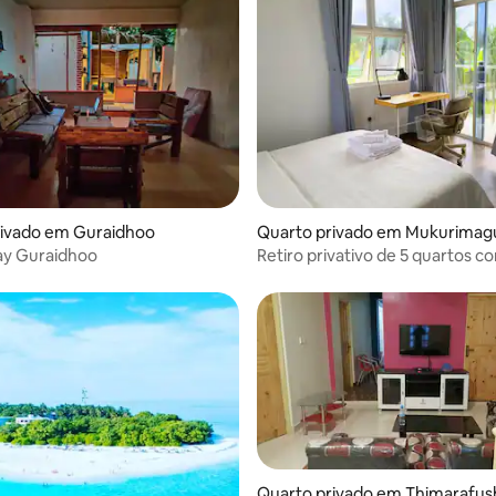
rivado em Guraidhoo
Quarto privado em Mukurimag
y Guraidhoo
Retiro privativo de 5 quartos 
de coworking
Quarto privado em Thimarafus