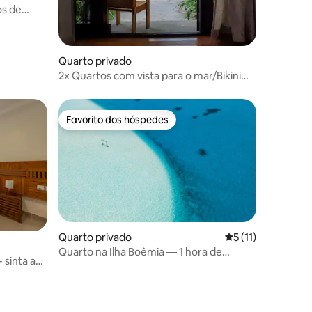
os de
Quarto privado
2x Quartos com vista para o mar/Bikini
Beach
Favorito dos hóspedes
Favorito dos hóspedes
Quarto privado
Classificação médi
5 (11)
Quarto na Ilha Boêmia — 1 hora de
 sinta a
Malé/aeroporto