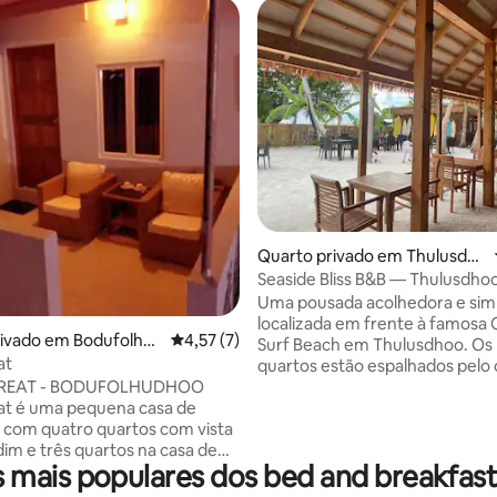
a de 5 em 5 estrelas, 6avaliações
Quarto privado em Thulusdh
oo
Seaside Bliss B&B — Thulusdho
Uma pousada acolhedora e sim
localizada em frente à famosa
rivado em Bodufolhu
Classificação média de 4,57 em 5 estrelas, 
4,57 (7)
Surf Beach em Thulusdhoo. Os
at
quartos estão espalhados pelo 
primeiros andares, oferecendo
TREAT - BODUFOLHUDHOO
e conveniência. Os hóspedes 
at é uma pequena casa de
relaxar no nosso espaçoso loun
com quatro quartos com vista
livre no primeiro andar, compl
dim e três quartos na casa de
mais populares dos bed and breakfast
balanços e sofás, perfeito para 
quartos incluem casa de banho
após um dia de aventura. Quer seja um
 com entrada separada.... Os