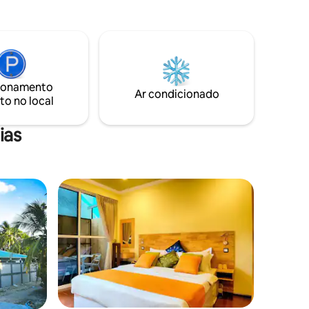
minutos para o aeroporto. Aplicam-se
numa lua
taxas de transferência. A exibição de
ente aqui
preços inclui transporte de regresso
ília,
diário buffet de pequeno-almoço,almoço
e jantar.
ionamento
Ar condicionado
to no local
ias