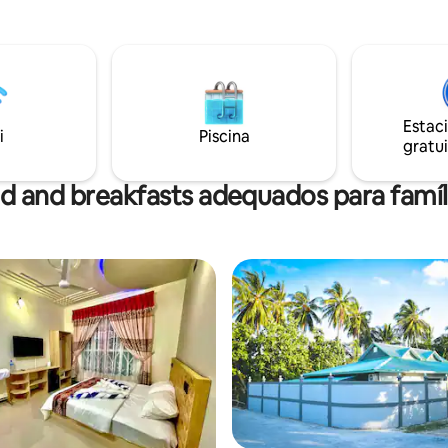
surfista, pratique ioga, esteja 
ncluem:cofre,minibar,ferro de
de mel económica ou simplesm
, água quente com WIFI grátis
para aventuras ou férias em fam
lugar você pode fazer
atendemos a todos. A sua escapadela na
s tipos de atividades:- Mergulho
ilha está à sua espera!
 mergulhadores Pesca
Mergulho com mantas
Estac
com snorkel na casa recife
i
Piscina
gratui
co
elógio de golfinho
iagem
d and breakfasts adequados para famíl