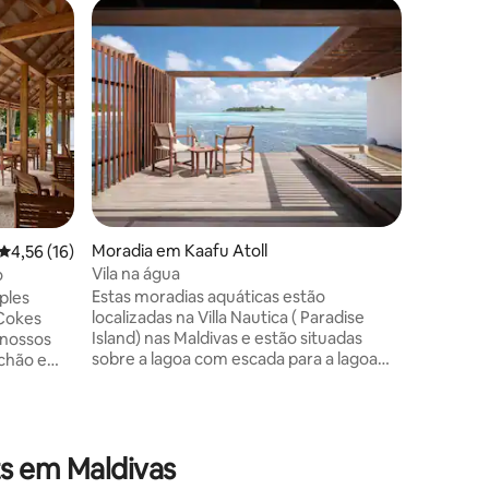
Quarto p
Veyvah I
Econômi
Localiza
Inn Maldi
partilhad
propried
quarto e 
hóspedes
banho pr
banheira
quartos 
Moradia em Kaafu Atoll
Classificação média de 4,56 em 5 estrelas, 16avaliações
4,56 (16)
e alguns
estar. O
Vila na água
o
hóspedes
Estas moradias aquáticas estão
ples
chá elétr
localizadas na Villa Nautica ( Paradise
 Cokes
oferece
7avaliações
Island) nas Maldivas e estão situadas
 nossos
continen
sobre a lagoa com escada para a lagoa
chão e
para que os hóspedes possam aceder
 conforto
diretamente à lagoa a partir do quarto. A
podem
transferência é organizada de lancha e o
ge ao ar
traslado está pronto para o horário de
eto com
s em Maldivas
voo de chegada e partida dos hóspedes.
relaxar
A transferência demora cerca de 15