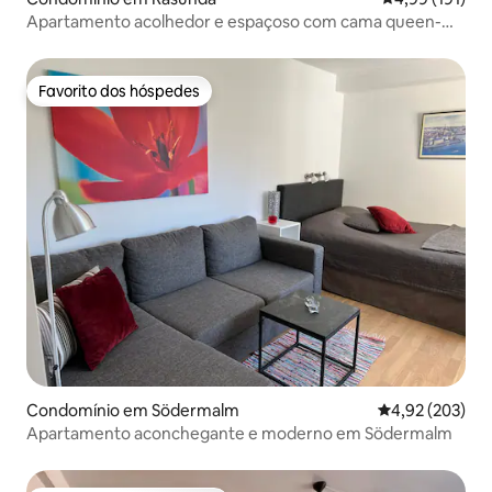
Apartamento acolhedor e espaçoso com cama queen-
size, a 10 minutos da cidade
Favorito dos hóspedes
Favorito dos hóspedes
Condomínio em Södermalm
Classificação m
4,92 (203)
Apartamento aconchegante e moderno em Södermalm