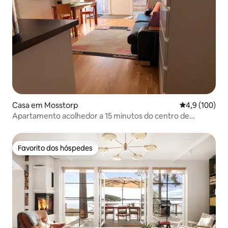
Casa em Mosstorp
Classificação
4,9 (100)
Apartamento acolhedor a 15 minutos do centro de
Estocolmo
Favorito dos hóspedes
Favorito dos hóspedes