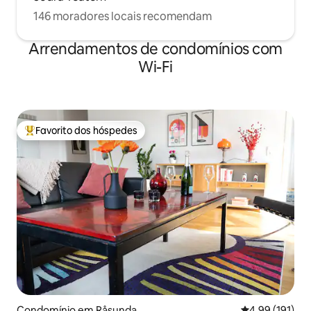
146 moradores locais recomendam
Arrendamentos de condomínios com
Wi-Fi
Favorito dos hóspedes
Favoritos dos hóspedes mais apreciados
Condomínio em Råsunda
Classificação 
4,99 (191)