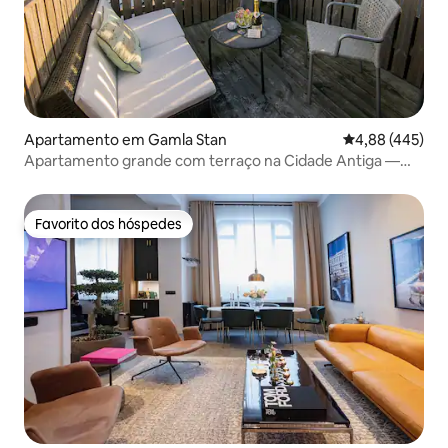
Apartamento em Gamla Stan
Classificação m
4,88 (445)
Apartamento grande com terraço na Cidade Antiga —
CARL
Favorito dos hóspedes
Favorito dos hóspedes