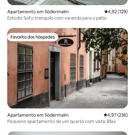
Apartamento em Södermalm
Classificação 
4,92 (129)
Estúdio SoFo tranquilo com varanda para o pátio
Favorito dos hóspedes
Favorito dos hóspedes
Apartamento em Södermalm
Classificação m
4,97 (236)
Pequeno apartamento de um quarto com vista: Bliss