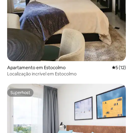
Apartamento em Estocolmo
Classifica
5 (12)
Localização incrível em Estocolmo
Superhost
Superhost