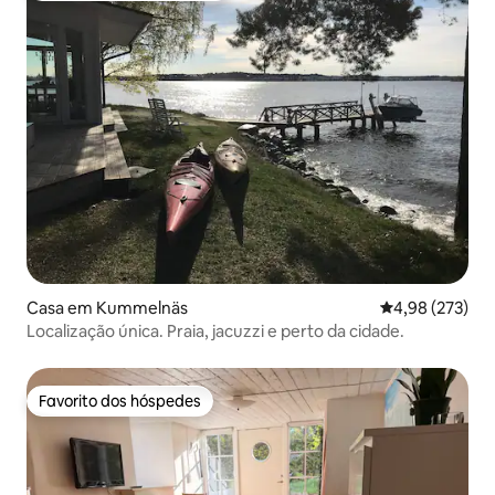
Casa em Kummelnäs
Classificação m
4,98 (273)
Localização única. Praia, jacuzzi e perto da cidade.
Favorito dos hóspedes
Favorito dos hóspedes