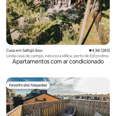
Casa em Saltsjö-boo
Classificação m
4,96 (283)
Linda casa de campo, natureza idílica, perto de Estocolmo
Apartamentos com ar condicionado
Favorito dos hóspedes
Favorito dos hóspedes