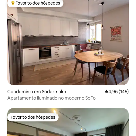
Favorito dos hóspedes
Favoritos dos hóspedes mais apreciados
Condomínio em Södermalm
Classificação 
4,96 (145)
Apartamento iluminado no moderno SoFo
Favorito dos hóspedes
Favorito dos hóspedes