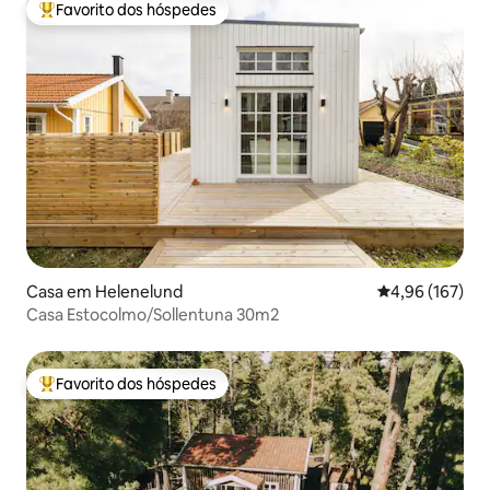
Favorito dos hóspedes
Favoritos dos hóspedes mais apreciados
Casa em Helenelund
Classificação 
4,96 (167)
Casa Estocolmo/Sollentuna 30m2
Favorito dos hóspedes
Favoritos dos hóspedes mais apreciados