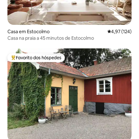
Casa em Estocolmo
Classificação 
4,97 (124)
Casa na praia a 45 minutos de Estocolmo
Favorito dos hóspedes
Favoritos dos hóspedes mais apreciados