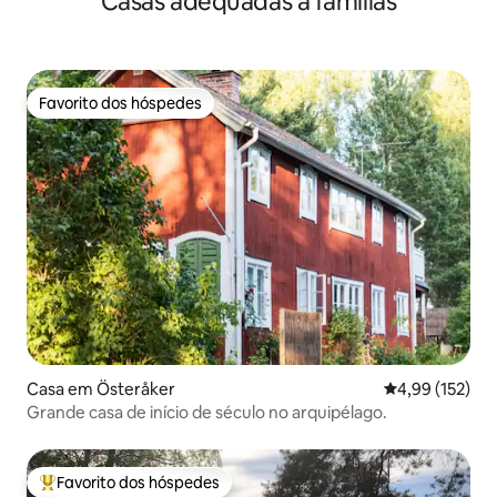
Casas adequadas a famílias
Favorito dos hóspedes
Favorito dos hóspedes
Casa em Österåker
Classificação 
4,99 (152)
Grande casa de início de século no arquipélago.
Favorito dos hóspedes
Favoritos dos hóspedes mais apreciados