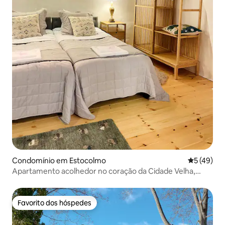
Condomínio em Estocolmo
Classifica
5 (49)
Apartamento acolhedor no coração da Cidade Velha,
Estocolmo
Favorito dos hóspedes
Favorito dos hóspedes