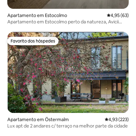
Apartamento em Estocolmo
Classificação
4,95 (63)
Apartamento em Estocolmo perto da natureza, Avicii
Arena e 3Arena
Favorito dos hóspedes
Favorito dos hóspedes
Apartamento em Östermalm
Classificação 
4,93 (223)
Lux apt de 2 andares c/ terraço na melhor parte da cidade