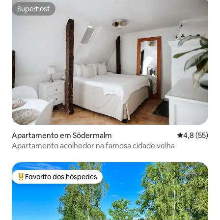
Superhost
Superhost
Apartamento em Södermalm
Classificaçã
4,8 (55)
Apartamento acolhedor na famosa cidade velha
Favorito dos hóspedes
Favoritos dos hóspedes mais apreciados