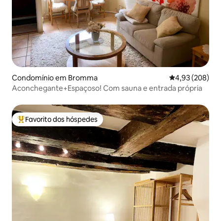
Condomínio em Bromma
Classificação m
4,93 (208)
Aconchegante+Espaçoso! Com sauna e entrada própria
Favorito dos hóspedes
Favoritos dos hóspedes mais apreciados