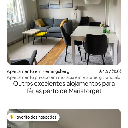
Apartamento em Flemingsberg
Classificação 
4,97 (150)
Apartamento privado em moradia em Vistaberg tranquilo
Outros excelentes alojamentos para
férias perto de Mariatorget
Favorito dos hóspedes
Favoritos dos hóspedes mais apreciados