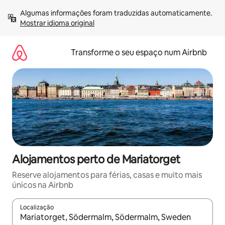
Saltar
Algumas informações foram traduzidas automaticamente. 
para
Mostrar idioma original
o
conteúdo
Transforme o seu espaço num Airbnb
Alojamentos perto de Mariatorget
Reserve alojamentos para férias, casas e muito mais
únicos na Airbnb
Localização
Quando os resultados estiverem disponíveis, navegue com as te