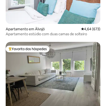
Apartamento em Älvsjö
Classificação m
4,64 (673)
Apartamento estúdio com duas camas de solteiro
Favorito dos hóspedes
Favoritos dos hóspedes mais apreciados