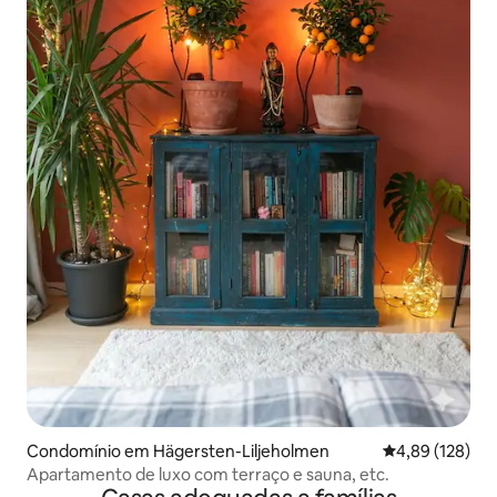
Condomínio em Hägersten-Liljeholmen
Classificação 
4,89 (128)
Apartamento de luxo com terraço e sauna, etc.