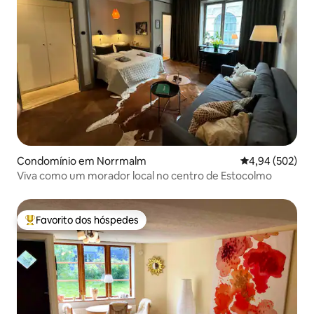
Condomínio em Norrmalm
Classificação m
4,94 (502)
Viva como um morador local no centro de Estocolmo
Favorito dos hóspedes
Favoritos dos hóspedes mais apreciados